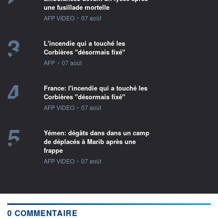
une fusillade mortelle
information fournie par
AFP VIDEO
•
07 août
3
L'incendie qui a touché les
Corbières "désormais fixé"
information fournie par
AFP
•
07 août
4
France: l'incendie qui a touché les
Corbières "désormais fixé"
information fournie par
AFP VIDEO
•
07 août
5
Yémen: dégâts dans dans un camp
de déplacés à Marib après une
frappe
information fournie par
AFP VIDEO
•
07 août
0 COMMENTAIRE