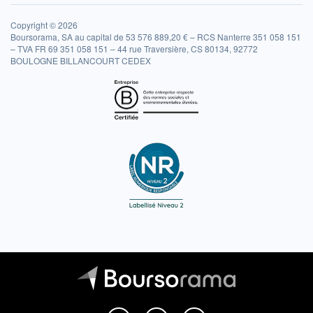
Copyright © 2026
Boursorama, SA au capital de 53 576 889,20 € – RCS Nanterre 351 058 151
– TVA FR 69 351 058 151 – 44 rue Traversière, CS 80134, 92772
BOULOGNE BILLANCOURT CEDEX