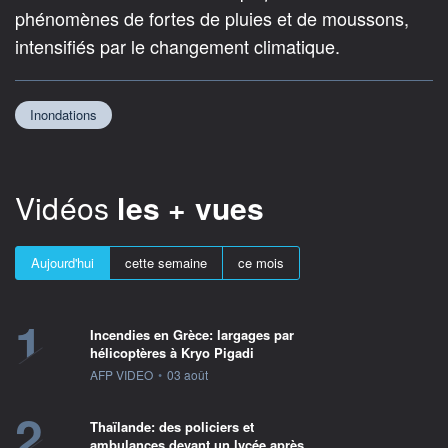
phénomènes de fortes de pluies et de moussons,
intensifiés par le changement climatique.
Inondations
Vidéos
les + vues
Aujourd'hui
cette semaine
ce mois
1
Incendies en Grèce: largages par
hélicoptères à Kryo Pigadi
information fournie par
AFP VIDEO
•
03 août
2
Thaïlande: des policiers et
ambulances devant un lycée après