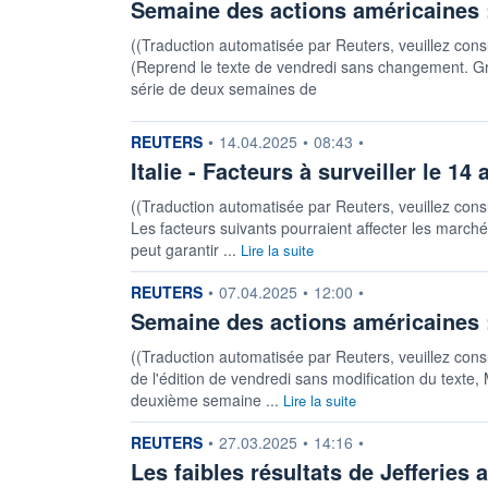
Semaine des actions américaines 
((Traduction automatisée par Reuters, veuillez consul
(Reprend le texte de vendredi sans changement. Gra
série de deux semaines de
information fournie par
REUTERS
•
14.04.2025
•
08:43
•
Italie - Facteurs à surveiller le 14 a
((Traduction automatisée par Reuters, veuillez consult
Les facteurs suivants pourraient affecter les marchés 
peut garantir ...
Lire la suite
information fournie par
REUTERS
•
07.04.2025
•
12:00
•
Semaine des actions américaines :
((Traduction automatisée par Reuters, veuillez consul
de l'édition de vendredi sans modification du texte,
deuxième semaine ...
Lire la suite
information fournie par
REUTERS
•
27.03.2025
•
14:16
•
Les faibles résultats de Jefferies 