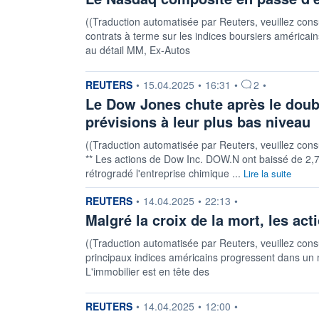
((Traduction automatisée par Reuters, veuillez consul
contrats à terme sur les indices boursiers américa
au détail MM, Ex-Autos
information fournie par
REUTERS
•
15.04.2025
•
16:31
•
2
•
Le Dow Jones chute après le doub
prévisions à leur plus bas niveau
((Traduction automatisée par Reuters, veuillez consult
** Les actions de Dow Inc. DOW.N ont baissé de 2,7
rétrogradé l'entreprise chimique ...
Lire la suite
information fournie par
REUTERS
•
14.04.2025
•
22:13
•
Malgré la croix de la mort, les ac
((Traduction automatisée par Reuters, veuillez consul
principaux indices américains progressent dans un 
L'immobilier est en tête des
information fournie par
REUTERS
•
14.04.2025
•
12:00
•