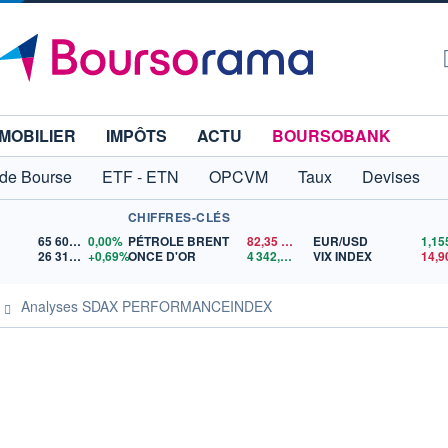
MOBILIER
IMPÔTS
ACTU
BOURSOBANK
 de Bourse
ETF - ETN
OPCVM
Taux
Devises
CHIFFRES-CLÉS
65 606,71
0,00%
PÉTROLE BRENT
82,35
$US
EUR/USD
26 319,45
+0,69%
ONCE D'OR
4 342,26
$US
VIX INDEX
14,9
Analyses SDAX PERFORMANCEINDEX