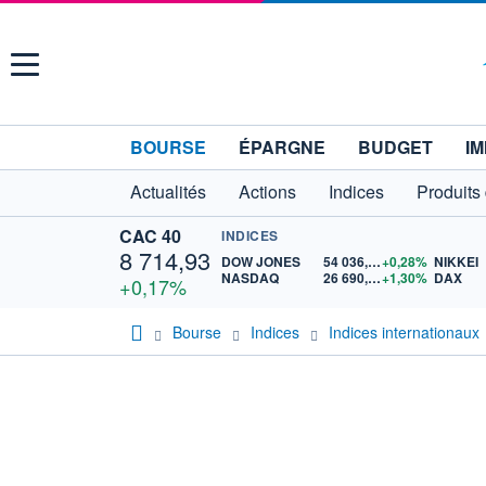
Menu
BOURSE
ÉPARGNE
BUDGET
IM
Actualités
Actions
Indices
Produits
CAC 40
INDICES
8 714,93
DOW JONES
54 036,93
+0,28%
NIKKEI
NASDAQ
26 690,62
+1,30%
DAX
+0,17%
Bourse
Indices
Indices internationaux