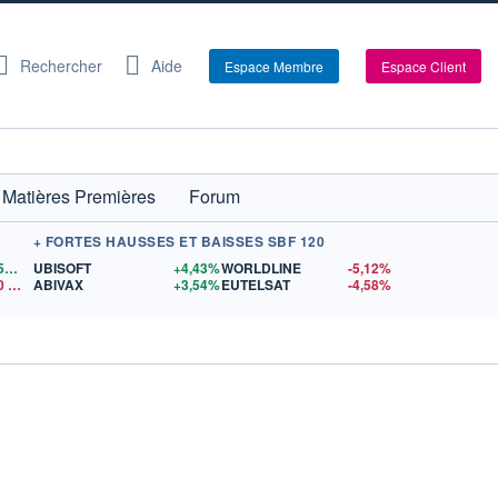
Rechercher
Aide
Espace Membre
Espace Client
Matières Premières
Forum
+ FORTES HAUSSES ET BAISSES SBF 120
1,1559
$US
UBISOFT
+4,43%
WORLDLINE
-5,12%
0
$US
ABIVAX
+3,54%
EUTELSAT
-4,58%