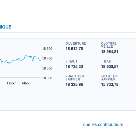
RIQUE
OUVERTURE
CLÔTURE
VEILLE
18 612,78
18 800
18 564,81
18 700
+ HAUT
+ BAS
18 725,30
18 600,57
18 600
+HAUT 1ER
+BAS 1ER
18 500
JANVIER
JANVIER
11h57
14h53
19 325,96
15 733,78
Tous les contributeurs