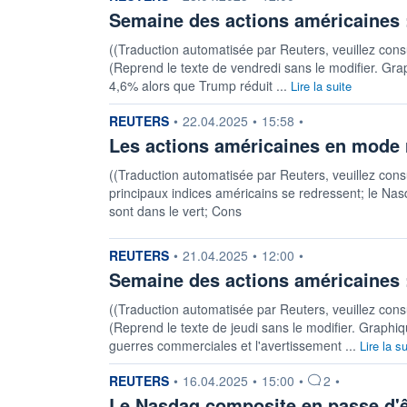
Semaine des actions américaines
((Traduction automatisée par Reuters, veuillez consul
(Reprend le texte de vendredi sans le modifier. Gra
4,6% alors que Trump réduit ...
Lire la suite
information fournie par
REUTERS
•
22.04.2025
•
15:58
•
Les actions américaines en mode
((Traduction automatisée par Reuters, veuillez consul
principaux indices américains se redressent; le Na
sont dans le vert; Cons
information fournie par
REUTERS
•
21.04.2025
•
12:00
•
Semaine des actions américaines :
((Traduction automatisée par Reuters, veuillez consul
(Reprend le texte de jeudi sans le modifier. Graphiq
guerres commerciales et l'avertissement ...
Lire la su
information fournie par
REUTERS
•
16.04.2025
•
15:00
•
2
•
Le Nasdaq composite en passe d'êt