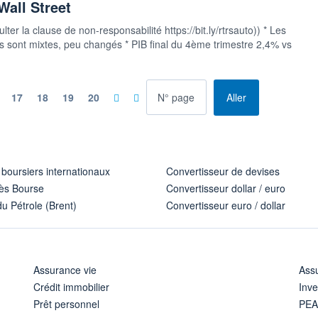
Wall Street
ter la clause de non-responsabilité https://bit.ly/rtrsauto)) * Les
ns sont mixtes, peu changés * PIB final du 4ème trimestre 2,4% vs
à la page
17
18
19
20
Aller
 boursiers internationaux
Convertisseur de devises
ès Bourse
Convertisseur dollar / euro
u Pétrole (Brent)
Convertisseur euro / dollar
Assurance vie
Assu
Crédit immobilier
Inve
Prêt personnel
PE