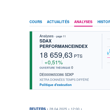
COURS
ACTUALITÉS
ANALYSES
HISTO
Analyses
- page 11
SDAX
PERFORMANCEINDEX
18 659,63
PTS
+0,51%
0
OUVERTURE THÉORIQUE
DE0009653386 SDXP
XETRA DONNÉES TEMPS DIFFÉRÉ
Politique d'exécution
information fournie par
REUTERS
•
28.04.2025
•
12:00
•