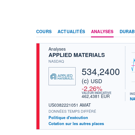
COURS
ACTUALITÉS
ANALYSES
DURAB
Analyses
APPLIED MATERIALS
NASDAQ
534,2400
(c)
USD
-2,26%
VALEUR INDICATIVE
IN
462,4381 EUR
NA
US0382221051 AMAT
DONNÉES TEMPS DIFFÉRÉ
Politique d'exécution
Cotation sur les autres places