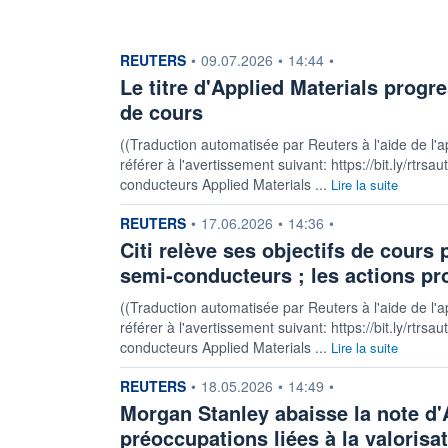
information fournie par
REUTERS
•
09.07.2026
•
14:44
•
Le titre d'Applied Materials progr
de cours
((Traduction automatisée par Reuters à l'aide de l'a
référer à l'avertissement suivant: https://bit.ly/rtrsa
conducteurs Applied Materials ...
Lire la suite
information fournie par
REUTERS
•
17.06.2026
•
14:36
•
Citi relève ses objectifs de cours
semi-conducteurs ; les actions pr
((Traduction automatisée par Reuters à l'aide de l'a
référer à l'avertissement suivant: https://bit.ly/rtrs
conducteurs Applied Materials ...
Lire la suite
information fournie par
REUTERS
•
18.05.2026
•
14:49
•
Morgan Stanley abaisse la note d'A
préoccupations liées à la valorisa