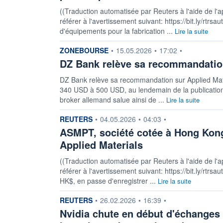
((Traduction automatisée par Reuters à l'aide de l'a
référer à l'avertissement suivant: https://bit.ly/rtrs
d'équipements pour la fabrication ...
Lire la suite
information fournie par
ZONEBOURSE
•
15.05.2026
•
17:02
•
DZ Bank relève sa recommandation
DZ Bank relève sa recommandation sur Applied Mater
340 USD à 500 USD, au lendemain de la publication t
broker allemand salue ainsi de ...
Lire la suite
information fournie par
REUTERS
•
04.05.2026
•
04:03
•
ASMPT, société cotée à Hong Kong,
Applied Materials
((Traduction automatisée par Reuters à l'aide de l'a
référer à l'avertissement suivant: https://bit.ly/rt
HK$, en passe d'enregistrer ...
Lire la suite
information fournie par
REUTERS
•
26.02.2026
•
16:39
•
Nvidia chute en début d'échanges 