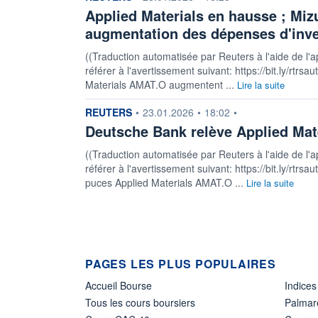
Applied Materials en hausse ; Miz
augmentation des dépenses d'inv
((Traduction automatisée par Reuters à l'aide de l'a
référer à l'avertissement suivant: https://bit.ly/rtrsa
Materials AMAT.O augmentent ...
Lire la suite
information fournie par
REUTERS
•
23.01.2026
•
18:02
•
Deutsche Bank relève Applied Mate
((Traduction automatisée par Reuters à l'aide de l'a
référer à l'avertissement suivant: https://bit.ly/rtrs
puces Applied Materials AMAT.O ...
Lire la suite
PAGES LES PLUS POPULAIRES
Accueil Bourse
Indices
Tous les cours boursiers
Palmar