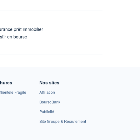
rance prêt immobilier
stir en bourse
A
chures
Nos sites
lientèle Fragile
Affiliation
BoursoBank
Publicité
Site Groupe & Recrutement