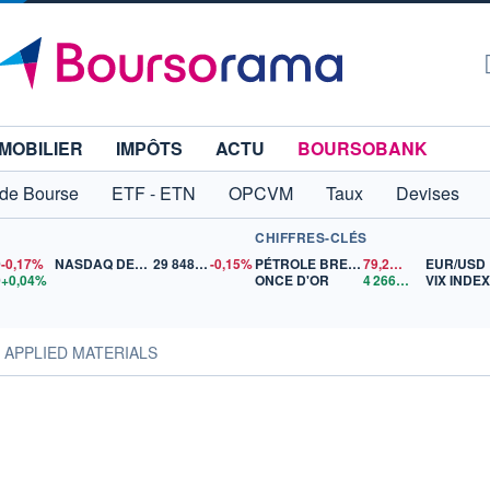
MOBILIER
IMPÔTS
ACTU
BOURSOBANK
 de Bourse
ETF - ETN
OPCVM
Taux
Devises
CHIFFRES-CLÉS
0
-0,17%
NASDAQ DEC26
29 848,50
-0,15%
PÉTROLE BRENT
79,24
$US
EUR/USD
0
+0,04%
ONCE D'OR
4 266,34
$US
VIX INDE
s APPLIED MATERIALS