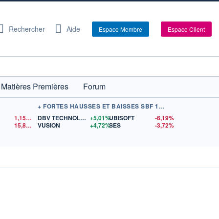
Rechercher
Aide
Espace Membre
Espace Client
Matières Premières
Forum
+ FORTES HAUSSES ET BAISSES SBF 120
1,1550
$US
DBV TECHNOLOGIES
+5,01%
UBISOFT
-6,19%
X
15,81
$US
VUSION
+4,72%
SES
-3,72%