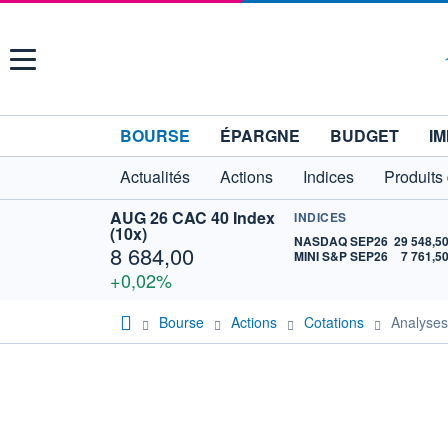
Menu
BOURSE
ÉPARGNE
BUDGET
IM
Actualités
Actions
Indices
Produits
AUG 26 CAC 40 Index
INDICES
(10x)
NASDAQ SEP26
29 548,5
8 684,00
MINI S&P SEP26
7 761,5
+0,02%
Bourse
Actions
Cotations
Analyse