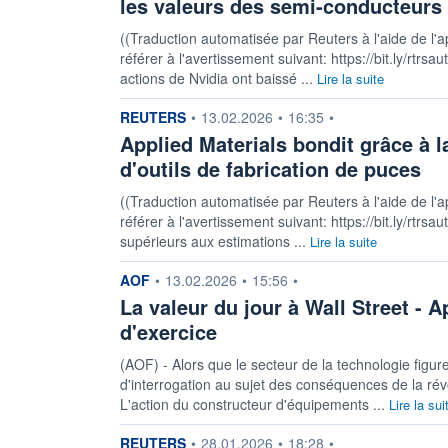
les valeurs des semi-conducteurs s
((Traduction automatisée par Reuters à l'aide de l'a
référer à l'avertissement suivant: https://bit.ly/rtrsa
actions de Nvidia ont baissé ...
Lire la suite
information fournie par
REUTERS
•
13.02.2026
•
16:35
•
Applied Materials bondit grâce à
d'outils de fabrication de puces
((Traduction automatisée par Reuters à l'aide de l'a
référer à l'avertissement suivant: https://bit.ly/rtrsau
supérieurs aux estimations ...
Lire la suite
information fournie par
AOF
•
13.02.2026
•
15:56
•
La valeur du jour à Wall Street - 
d'exercice
(AOF) - Alors que le secteur de la technologie figu
d'interrogation au sujet des conséquences de la révo
L'action du constructeur d'équipements ...
Lire la sui
information fournie par
REUTERS
•
28.01.2026
•
18:28
•