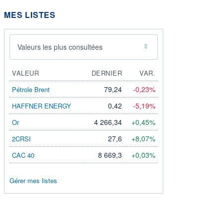
MES LISTES
Valeurs les plus consultées
VALEUR
DERNIER
VAR.
79,24
-0,23%
Pétrole Brent
0,42
-5,19%
HAFFNER ENERGY
4 266,34
+0,45%
Or
27,6
+8,07%
2CRSI
8 669,3
+0,03%
CAC 40
Gérer mes listes