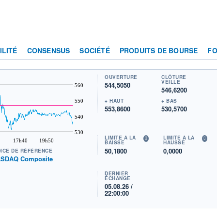
ILITÉ
CONSENSUS
SOCIÉTÉ
PRODUITS DE BOURSE
F
OUVERTURE
CLÔTURE
VEILLE
544,5050
560
546,6200
+ HAUT
+ BAS
550
553,8600
530,5700
540
530
LIMITE À LA
LIMITE À LA
17h40
19h50
BAISSE
HAUSSE
50,1800
0,0000
DICE DE RÉFÉRENCE
SDAQ Composite
DERNIER
ÉCHANGE
05.08.26 /
22:00:00