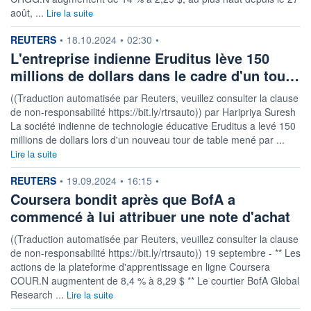
août, ...
Lire la suite
information fournie par
REUTERS
•
18.10.2024
•
02:30
•
L'entreprise indienne Eruditus lève 150
millions de dollars dans le cadre d'un tou…
((Traduction automatisée par Reuters, veuillez consulter la clause
de non-responsabilité https://bit.ly/rtrsauto)) par Haripriya Suresh
La société indienne de technologie éducative Eruditus a levé 150
millions de dollars lors d'un nouveau tour de table mené par ...
Lire la suite
information fournie par
REUTERS
•
19.09.2024
•
16:15
•
Coursera bondit après que BofA a
commencé à lui attribuer une note d'achat
((Traduction automatisée par Reuters, veuillez consulter la clause
de non-responsabilité https://bit.ly/rtrsauto)) 19 septembre - ** Les
actions de la plateforme d'apprentissage en ligne Coursera
COUR.N augmentent de 8,4 % à 8,29 $ ** Le courtier BofA Global
Research ...
Lire la suite