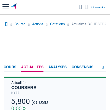
Menu
Connexion
Bourse
Actions
Cotations
Actualités COURSERA
COURS
ACTUALITÉS
ANALYSES
CONSENSUS
Actualités
SOCIÉTÉ
COURSERA
HISTORIQUE
NYSE
5,800
(c)
ACTIONNAIRES
USD
0,00%