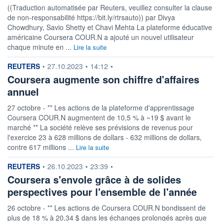
((Traduction automatisée par Reuters, veuillez consulter la clause
de non-responsabilité https://bit.ly/rtrsauto)) par Divya
Chowdhury, Savio Shetty et Chavi Mehta La plateforme éducative
américaine Coursera COUR.N a ajouté un nouvel utilisateur
chaque minute en ...
Lire la suite
information fournie par
REUTERS
•
27.10.2023
•
14:12
•
Coursera augmente son chiffre d'affaires
annuel
27 octobre - ** Les actions de la plateforme d'apprentissage
Coursera COUR.N augmentent de 10,5 % à ~19 $ avant le
marché ** La société relève ses prévisions de revenus pour
l'exercice 23 à 628 millions de dollars - 632 millions de dollars,
contre 617 millions ...
Lire la suite
information fournie par
REUTERS
•
26.10.2023
•
23:39
•
Coursera s'envole grâce à de solides
perspectives pour l'ensemble de l'année
26 octobre - ** Les actions de Coursera COUR.N bondissent de
plus de 18 % à 20,34 $ dans les échanges prolongés après que