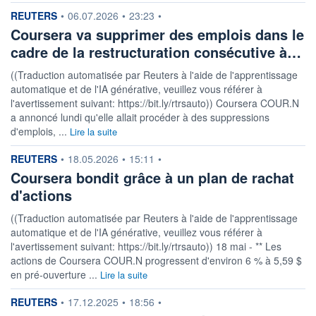
DERNIER
ÉCHANGE
information fournie par
REUTERS
•
06.07.2026
•
23:23
•
05.08.26 / 22:00:00
Coursera va supprimer des emplois dans le
ÉLIGIBILITÉ
cadre de la restructuration consécutive à…
Non éligible
Boursobank
((Traduction automatisée par Reuters à l'aide de l'apprentissage
automatique et de l'IA générative, veuillez vous référer à
+ PORTEFEUILLE
+ LISTE
l'avertissement suivant: https://bit.ly/rtrsauto)) Coursera COUR.N
a annoncé lundi qu'elle allait procéder à des suppressions
d'emplois, ...
Lire la suite
information fournie par
REUTERS
•
18.05.2026
•
15:11
•
Coursera bondit grâce à un plan de rachat
d'actions
((Traduction automatisée par Reuters à l'aide de l'apprentissage
automatique et de l'IA générative, veuillez vous référer à
l'avertissement suivant: https://bit.ly/rtrsauto)) 18 mai - ** Les
actions de Coursera COUR.N progressent d'environ 6 % à 5,59 $
en pré-ouverture ...
Lire la suite
information fournie par
REUTERS
•
17.12.2025
•
18:56
•