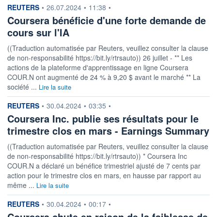
information fournie par
REUTERS
•
26.07.2024
•
11:38
•
Coursera bénéficie d'une forte demande de
cours sur l'IA
((Traduction automatisée par Reuters, veuillez consulter la clause
de non-responsabilité https://bit.ly/rtrsauto)) 26 juillet - ** Les
actions de la plateforme d'apprentissage en ligne Coursera
COUR.N ont augmenté de 24 % à 9,20 $ avant le marché ** La
société ...
Lire la suite
information fournie par
REUTERS
•
30.04.2024
•
03:35
•
Coursera Inc. publie ses résultats pour le
trimestre clos en mars - Earnings Summary
((Traduction automatisée par Reuters, veuillez consulter la clause
de non-responsabilité https://bit.ly/rtrsauto)) * Coursera Inc
COUR.N a déclaré un bénéfice trimestriel ajusté de 7 cents par
action pour le trimestre clos en mars, en hausse par rapport au
même ...
Lire la suite
information fournie par
REUTERS
•
30.04.2024
•
00:17
•
Coursera chute en raison de la faiblesse de