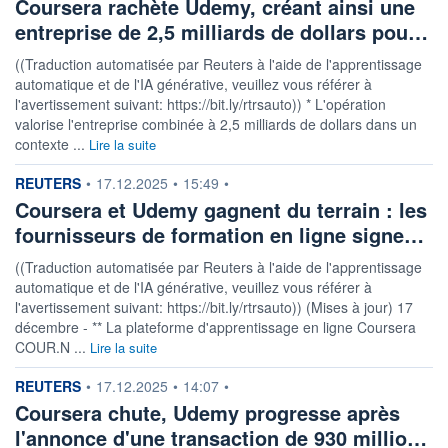
Coursera rachète Udemy, créant ainsi une
entreprise de 2,5 milliards de dollars pou…
((Traduction automatisée par Reuters à l'aide de l'apprentissage
automatique et de l'IA générative, veuillez vous référer à
l'avertissement suivant: https://bit.ly/rtrsauto)) * L'opération
valorise l'entreprise combinée à 2,5 milliards de dollars dans un
contexte ...
Lire la suite
information fournie par
REUTERS
•
17.12.2025
•
15:49
•
Coursera et Udemy gagnent du terrain : les
fournisseurs de formation en ligne signe…
((Traduction automatisée par Reuters à l'aide de l'apprentissage
automatique et de l'IA générative, veuillez vous référer à
l'avertissement suivant: https://bit.ly/rtrsauto)) (Mises à jour) 17
décembre - ** La plateforme d'apprentissage en ligne Coursera
COUR.N ...
Lire la suite
information fournie par
REUTERS
•
17.12.2025
•
14:07
•
Coursera chute, Udemy progresse après
l'annonce d'une transaction de 930 millio…