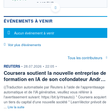
5,027 EUR
VALEUR INDICATIVE
US22266M1045 COUR
DONNÉES TEMPS DIFFÉRÉ
ÉVÉNEMENTS À VENIR
Politique d'exécution
Cotation sur les autres places
Message d'information
Aucun événement à venir
OUVERTURE
CLÔTURE VEILLE
0,000
5,800
Voir plus d'événements
+ HAUT
+ BAS
0,000
0,000
VOLUME
CAPITAL ÉCHANGÉ
Tous les contributeurs
714
0,00%
information fournie par
REUTERS
•
28.07.2026
•
22:05
•
VALORISATION
CAPI.
BOURSIÈRE
1 661 MUSD
Coursera soutient la nouvelle entreprise de
1 875 MUSD
formation en IA de son cofondateur Andr…
LIMITE À LA
LIMITE À LA
BAISSE
HAUSSE
((Traduction automatisée par Reuters à l'aide de l'apprentissage
0,000
0,000
automatique et de l'IA générative, veuillez vous référer à
l'avertissement suivant: https://bit.ly/rtrsauto)) * Coursera acquiert
RENDEMENT
PER ESTIMÉ
ESTIMÉ 2026
2026
un tiers du capital d'une nouvelle société * LearnVector prévoit de
-
8,30
...
Lire la suite