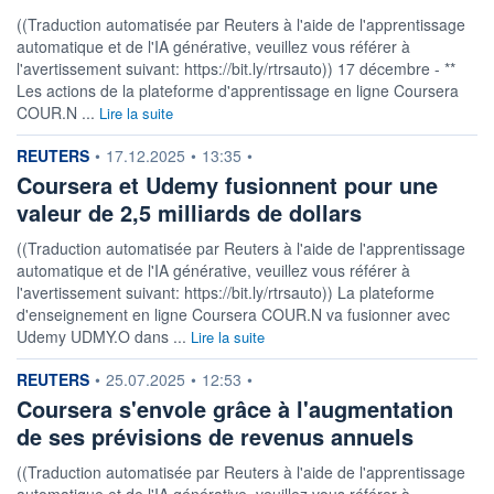
((Traduction automatisée par Reuters à l'aide de l'apprentissage
automatique et de l'IA générative, veuillez vous référer à
l'avertissement suivant: https://bit.ly/rtrsauto)) 17 décembre - **
Les actions de la plateforme d'apprentissage en ligne Coursera
COUR.N ...
Lire la suite
information fournie par
REUTERS
•
17.12.2025
•
13:35
•
Coursera et Udemy fusionnent pour une
valeur de 2,5 milliards de dollars
((Traduction automatisée par Reuters à l'aide de l'apprentissage
automatique et de l'IA générative, veuillez vous référer à
l'avertissement suivant: https://bit.ly/rtrsauto)) La plateforme
d'enseignement en ligne Coursera COUR.N va fusionner avec
Udemy UDMY.O dans ...
Lire la suite
information fournie par
REUTERS
•
25.07.2025
•
12:53
•
Coursera s'envole grâce à l'augmentation
de ses prévisions de revenus annuels
((Traduction automatisée par Reuters à l'aide de l'apprentissage
automatique et de l'IA générative, veuillez vous référer à