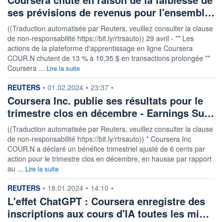
ses prévisions de revenus pour l'ensembl…
((Traduction automatisée par Reuters, veuillez consulter la clause
de non-responsabilité https://bit.ly/rtrsauto)) 29 avril - ** Les
actions de la plateforme d'apprentissage en ligne Coursera
COUR.N chutent de 13 % à 10,35 $ en transactions prolongée **
Coursera ...
Lire la suite
information fournie par
REUTERS
•
01.02.2024
•
23:37
•
Coursera Inc. publie ses résultats pour le
trimestre clos en décembre - Earnings Su…
((Traduction automatisée par Reuters, veuillez consulter la clause
de non-responsabilité https://bit.ly/rtrsauto)) * Coursera Inc
COUR.N a déclaré un bénéfice trimestriel ajusté de 6 cents par
action pour le trimestre clos en décembre, en hausse par rapport
au ...
Lire la suite
information fournie par
REUTERS
•
18.01.2024
•
14:10
•
L'effet ChatGPT : Coursera enregistre des
inscriptions aux cours d'IA toutes les mi…