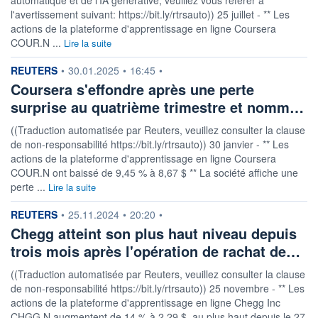
l'avertissement suivant: https://bit.ly/rtrsauto)) 25 juillet - ** Les
actions de la plateforme d'apprentissage en ligne Coursera
COUR.N ...
Lire la suite
information fournie par
REUTERS
•
30.01.2025
•
16:45
•
Coursera s'effondre après une perte
surprise au quatrième trimestre et nomm…
((Traduction automatisée par Reuters, veuillez consulter la clause
de non-responsabilité https://bit.ly/rtrsauto)) 30 janvier - ** Les
actions de la plateforme d'apprentissage en ligne Coursera
COUR.N ont baissé de 9,45 % à 8,67 $ ** La société affiche une
perte ...
Lire la suite
information fournie par
REUTERS
•
25.11.2024
•
20:20
•
Chegg atteint son plus haut niveau depuis
trois mois après l'opération de rachat de…
((Traduction automatisée par Reuters, veuillez consulter la clause
de non-responsabilité https://bit.ly/rtrsauto)) 25 novembre - ** Les
actions de la plateforme d'apprentissage en ligne Chegg Inc
CHGG.N augmentent de 14 % à 2,29 $, au plus haut depuis le 27