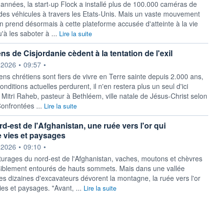
années, la start-up Flock a installé plus de 100.000 caméras de
 des véhicules à travers les Etats-Unis. Mais un vaste mouvement
en prend désormais à cette plateforme accusée d'atteinte à la vie
u'à les saboter à ...
Lire la suite
ns de Cisjordanie cèdent à la tentation de l'exil
ournie par
.2026
•
09:57
•
ens chrétiens sont fiers de vivre en Terre sainte depuis 2.000 ans,
conditions actuelles perdurent, il n'en restera plus un seul d'ici
 Mitri Raheb, pasteur à Bethléem, ville natale de Jésus-Christ selon
 Confrontées ...
Lire la suite
d-est de l'Afghanistan, une ruée vers l'or qui
 vies et paysages
ournie par
.2026
•
09:10
•
urages du nord-est de l'Afghanistan, vaches, moutons et chèvres
siblement entourés de hauts sommets. Mais dans une vallée
es dizaines d'excavateurs dévorent la montagne, la ruée vers l'or
ies et paysages. "Avant, ...
Lire la suite