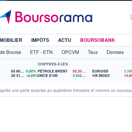
MOBILIER
IMPÔTS
ACTU
BOURSOBANK
 de Bourse
ETF - ETN
OPCVM
Taux
Devises
CHIFFRES-CLÉS
65 606,71
0,00%
PÉTROLE BRENT
82,35
$US
EUR/USD
26 319,45
+0,69%
ONCE D'OR
4 342,26
$US
VIX INDEX
14,9
 après une perte surprise au quatrième trimestre et nomme un nouveau