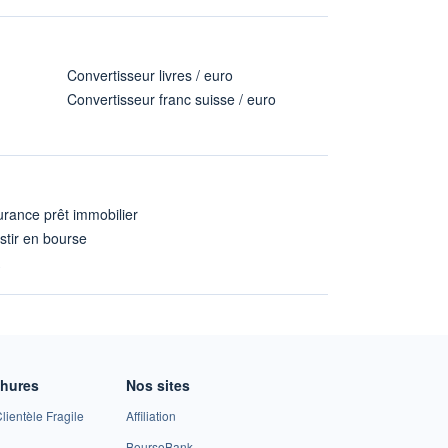
Convertisseur livres / euro
Convertisseur franc suisse / euro
rance prêt immobilier
stir en bourse
A
chures
Nos sites
lientèle Fragile
Affiliation
BoursoBank