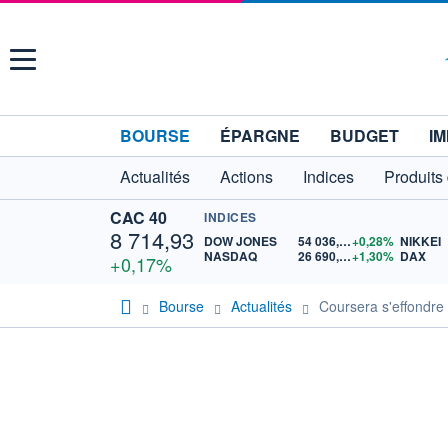
Menu
BOURSE
ÉPARGNE
BUDGET
IM
Actualités
Actions
Indices
Produits
CAC 40
INDICES
8 714,93
DOW JONES
54 036,93
+0,28%
NIKKEI
NASDAQ
26 690,62
+1,30%
DAX
+0,17%
Bourse
Actualités
Coursera s'effondre