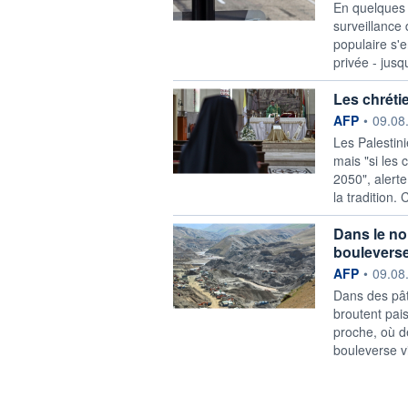
En quelques 
surveillance
populaire s'
privée - jusq
Les chrétie
information f
AFP
•
09.08
Les Palestini
mais "si les 
2050", alerte
la tradition.
Dans le nor
bouleverse
information f
AFP
•
09.08
Dans des pât
broutent pai
proche, où d
bouleverse v