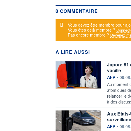
0 COMMENTAIRE
Message d'alerte
Vous devez être membre pour ajo
Vous êtes déjà membre ?
Connect
Pas encore membre ?
Devenez me
A LIRE AUSSI
Japon: 81 
vacille
information f
AFP
•
09.08
Au moment o
atomiques de
relancer le d
à des discus
Aux Etats-
surveillan
information f
AFP
•
09.08