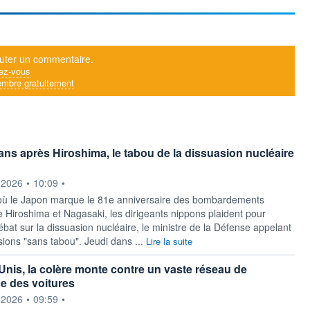
uter un commentaire.
ez-vous
mbre gratuitement
ans après Hiroshima, le tabou de la dissuasion nucléaire
ournie par
.2026
•
10:09
•
ù le Japon marque le 81e anniversaire des bombardements
 Hiroshima et Nagasaki, les dirigeants nippons plaident pour
ébat sur la dissuasion nucléaire, le ministre de la Défense appelant
sions "sans tabou". Jeudi dans ...
Lire la suite
Unis, la colère monte contre un vaste réseau de
ce des voitures
ournie par
.2026
•
09:59
•