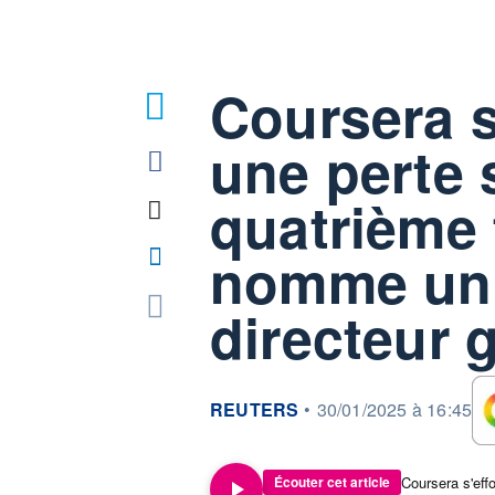
Coursera s
une perte 
quatrième 
nomme un
directeur 
information fournie par
REUTERS
•
30/01/2025 à 16:45
Écouter cet article