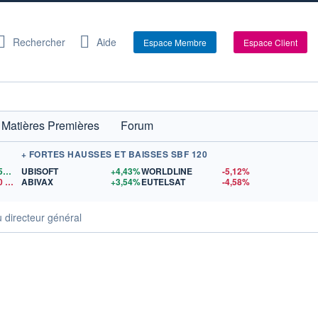
Rechercher
Aide
Espace Membre
Espace Client
Matières Premières
Forum
+ FORTES HAUSSES ET BAISSES SBF 120
1,1559
$US
UBISOFT
+4,43%
WORLDLINE
-5,12%
0
$US
ABIVAX
+3,54%
EUTELSAT
-4,58%
 directeur général