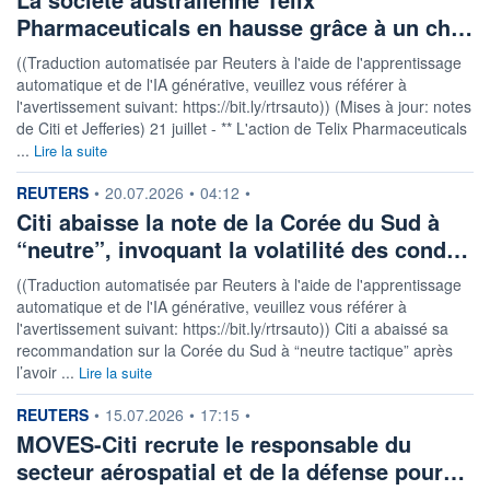
Pharmaceuticals en hausse grâce à un ch…
((Traduction automatisée par Reuters à l'aide de l'apprentissage
automatique et de l'IA générative, veuillez vous référer à
l'avertissement suivant: https://bit.ly/rtrsauto)) (Mises à jour: notes
de Citi et Jefferies) 21 juillet - ** L'action de Telix Pharmaceuticals
...
Lire la suite
information fournie par
REUTERS
•
20.07.2026
•
04:12
•
Citi abaisse la note de la Corée du Sud à
“neutre”, invoquant la volatilité des cond…
((Traduction automatisée par Reuters à l'aide de l'apprentissage
automatique et de l'IA générative, veuillez vous référer à
l'avertissement suivant: https://bit.ly/rtrsauto)) Citi a abaissé sa
recommandation sur la Corée du Sud à “neutre tactique” après
l’avoir ...
Lire la suite
information fournie par
REUTERS
•
15.07.2026
•
17:15
•
MOVES-Citi recrute le responsable du
secteur aérospatial et de la défense pour…