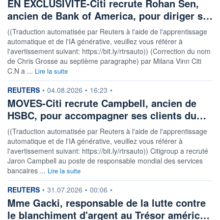
EN EXCLUSIVITÉ-Citi recrute Rohan Sen,
ancien de Bank of America, pour diriger s…
((Traduction automatisée par Reuters à l'aide de l'apprentissage
automatique et de l'IA générative, veuillez vous référer à
l'avertissement suivant: https://bit.ly/rtrsauto)) (Correction du nom
de Chris Grosse au septième paragraphe) par Milana Vinn Citi
C.N a ...
Lire la suite
information fournie par
REUTERS
•
04.08.2026
•
16:23
•
MOVES-Citi recrute Campbell, ancien de
HSBC, pour accompagner ses clients du…
((Traduction automatisée par Reuters à l'aide de l'apprentissage
automatique et de l'IA générative, veuillez vous référer à
l'avertissement suivant: https://bit.ly/rtrsauto)) Citigroup a recruté
Jaron Campbell au poste de responsable mondial des services
bancaires ...
Lire la suite
information fournie par
REUTERS
•
31.07.2026
•
00:06
•
Mme Gacki, responsable de la lutte contre
le blanchiment d'argent au Trésor améric…