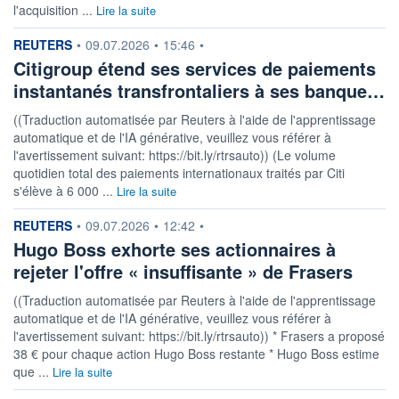
l'acquisition ...
Lire la suite
information fournie par
REUTERS
•
09.07.2026
•
15:46
•
Citigroup étend ses services de paiements
instantanés transfrontaliers à ses banque…
((Traduction automatisée par Reuters à l'aide de l'apprentissage
automatique et de l'IA générative, veuillez vous référer à
l'avertissement suivant: https://bit.ly/rtrsauto)) (Le volume
quotidien total des paiements internationaux traités par Citi
s'élève à 6 000 ...
Lire la suite
information fournie par
REUTERS
•
09.07.2026
•
12:42
•
Hugo Boss exhorte ses actionnaires à
rejeter l'offre « insuffisante » de Frasers
((Traduction automatisée par Reuters à l'aide de l'apprentissage
automatique et de l'IA générative, veuillez vous référer à
l'avertissement suivant: https://bit.ly/rtrsauto)) * Frasers a proposé
38 € pour chaque action Hugo Boss restante * Hugo Boss estime
que ...
Lire la suite