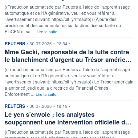
((Traduction automatisée par Reuters à l'aide de l'apprentissage
automatique et de l'IA générative, veuillez vous référer à
l'avertissement suivant: https://bit.ly/rtrsauto)) (Ajoute des
précisions et des commentaires sur la directrice sortante du
FinCEN et sa ...
Lire la suite
information fournie par
REUTERS
•
30.07.2026
•
22:54
•
Mme Gacki, responsable de la lutte contre
le blanchiment d'argent au Trésor améric…
((Traduction automatisée par Reuters à l'aide de l'apprentissage
automatique et de l'IA générative, veuillez vous référer à
l'avertissement suivant: https://bit.ly/rtrsauto)) Le Trésor américain
a annoncé jeudi que la directrice du Financial Crimes
Enforcement ...
Lire la suite
information fournie par
REUTERS
•
30.07.2026
•
18:19
•
Le yen s'envole ; les analystes
soupçonnent une intervention officielle d…
((Traduction automatisée par Reuters à l'aide de l'apprentissage
automatique et de l'IA générative, veuillez vous référer à