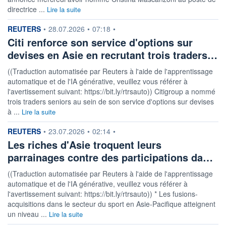
directrice ...
Lire la suite
information fournie par
REUTERS
•
28.07.2026
•
07:18
•
Citi renforce son service d'options sur
devises en Asie en recrutant trois traders…
((Traduction automatisée par Reuters à l'aide de l'apprentissage
automatique et de l'IA générative, veuillez vous référer à
l'avertissement suivant: https://bit.ly/rtrsauto)) Citigroup a nommé
trois traders seniors au sein de son service d'options sur devises
à ...
Lire la suite
information fournie par
REUTERS
•
23.07.2026
•
02:14
•
Les riches d'Asie troquent leurs
parrainages contre des participations da…
((Traduction automatisée par Reuters à l'aide de l'apprentissage
automatique et de l'IA générative, veuillez vous référer à
l'avertissement suivant: https://bit.ly/rtrsauto)) * Les fusions-
acquisitions dans le secteur du sport en Asie-Pacifique atteignent
un niveau ...
Lire la suite