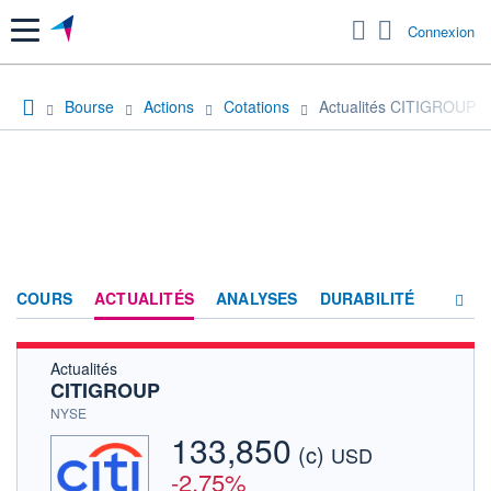
Menu
Connexion
Bourse
Actions
Cotations
Actualités CITIGROUP
COURS
ACTUALITÉS
ANALYSES
DURABILITÉ
Actualités
CONSENSUS
CITIGROUP
SOCIÉTÉ
NYSE
133,850
(c)
PRODUITS DE BOURSE
USD
-2,75%
FORUM