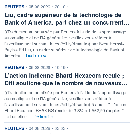
243 415 MUSD
information fournie par
REUTERS
•
05.08.2026
•
20:10
•
LIMITE À LA
LIMITE À LA
Liu, cadre supérieur de la technologie de
BAISSE
HAUSSE
69,475
0,000
Bank of America, part chez un concurrent…
RENDEMENT
PER ESTIMÉ
((Traduction automatisée par Reuters à l'aide de l'apprentissage
ESTIMÉ 2026
2026
1,92%
11,85
automatique et de l'IA générative, veuillez vous référer à
l'avertissement suivant: https://bit.ly/rtrsauto)) par Svea Herbst-
DERNIER
Bayliss Ed Liu, un cadre supérieur de la technologie de Bank of
ÉCHANGE
06.08.26 / 22:00:00
America ...
Lire la suite
ÉLIGIBILITÉ
RISQUE ESG
information fournie par
REUTERS
•
05.08.2026
•
10:19
•
BOURSOVIE LUX
14,7/100 (faible)
L'action indienne Bharti Hexacom recule ;
Citi souligne que le nombre de nouveaux…
+ PORTEFEUILLE
+ LISTE
((Traduction automatisée par Reuters à l'aide de l'apprentissage
automatique et de l'IA générative, veuillez vous référer à
l'avertissement suivant: https://bit.ly/rtrsauto)) 5 août - ** L'action
Bharti Hexacom BHAX.NS recule de 3,3% à 1.562,90 roupies **
Le bénéfice ...
Lire la suite
information fournie par
REUTERS
•
04.08.2026
•
23:23
•