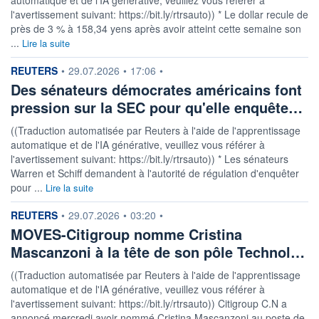
l'avertissement suivant: https://bit.ly/rtrsauto)) * Le dollar recule de
près de 3 % à 158,34 yens après avoir atteint cette semaine son
...
Lire la suite
information fournie par
REUTERS
•
29.07.2026
•
17:06
•
Des sénateurs démocrates américains font
pression sur la SEC pour qu'elle enquête…
((Traduction automatisée par Reuters à l'aide de l'apprentissage
automatique et de l'IA générative, veuillez vous référer à
l'avertissement suivant: https://bit.ly/rtrsauto)) * Les sénateurs
Warren et Schiff demandent à l'autorité de régulation d'enquêter
pour ...
Lire la suite
information fournie par
REUTERS
•
29.07.2026
•
03:20
•
MOVES-Citigroup nomme Cristina
Mascanzoni à la tête de son pôle Technol…
((Traduction automatisée par Reuters à l'aide de l'apprentissage
automatique et de l'IA générative, veuillez vous référer à
l'avertissement suivant: https://bit.ly/rtrsauto)) Citigroup C.N a
annoncé mercredi avoir nommé Cristina Mascanzoni au poste de