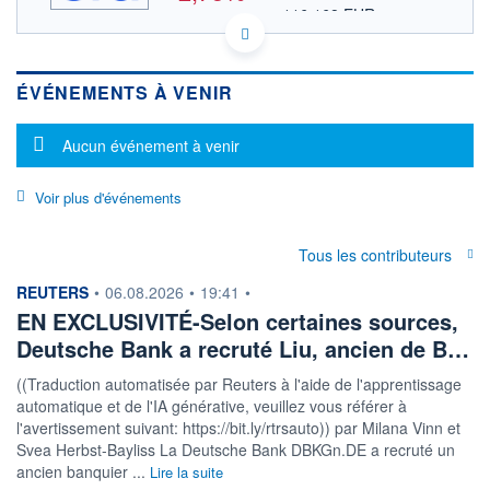
116,168 EUR
VALEUR INDICATIVE
HISTORIQUE
US1729674242 C
DONNÉES TEMPS DIFFÉRÉ
ACTIONNAIRES
ÉVÉNEMENTS À VENIR
Politique d'exécution
Cotation sur les autres places
Message d'information
Aucun événement à venir
138
Voir plus d'événements
136
134
Tous les contributeurs
132
17h42
19h51
information fournie par
REUTERS
•
06.08.2026
•
19:41
•
EN EXCLUSIVITÉ-Selon certaines sources,
OUVERTURE
CLÔTURE VEILLE
138,220
137,630
Deutsche Bank a recruté Liu, ancien de B…
+ HAUT
+ BAS
139,260
133,670
((Traduction automatisée par Reuters à l'aide de l'apprentissage
automatique et de l'IA générative, veuillez vous référer à
VOLUME
CAPITAL ÉCHANGÉ
l'avertissement suivant: https://bit.ly/rtrsauto)) par Milana Vinn et
4 055 544
0,24%
Svea Herbst-Bayliss La Deutsche Bank DBKGn.DE a recruté un
VALORISATION
CAPI.
ancien banquier ...
Lire la suite
BOURSIÈRE
229 541 MUSD