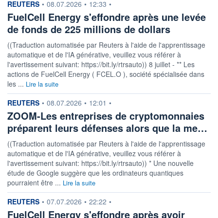
information fournie par
REUTERS
•
08.07.2026
•
12:33
•
FuelCell Energy s'effondre après une levée
de fonds de 225 millions de dollars
((Traduction automatisée par Reuters à l'aide de l'apprentissage
automatique et de l'IA générative, veuillez vous référer à
l'avertissement suivant: https://bit.ly/rtrsauto)) 8 juillet - ** Les
actions de FuelCell Energy ( FCEL.O ), société spécialisée dans
les ...
Lire la suite
information fournie par
REUTERS
•
08.07.2026
•
12:01
•
ZOOM-Les entreprises de cryptomonnaies
préparent leurs défenses alors que la me…
((Traduction automatisée par Reuters à l'aide de l'apprentissage
automatique et de l'IA générative, veuillez vous référer à
l'avertissement suivant: https://bit.ly/rtrsauto)) * Une nouvelle
étude de Google suggère que les ordinateurs quantiques
pourraient être ...
Lire la suite
information fournie par
REUTERS
•
07.07.2026
•
22:22
•
FuelCell Energy s'effondre après avoir