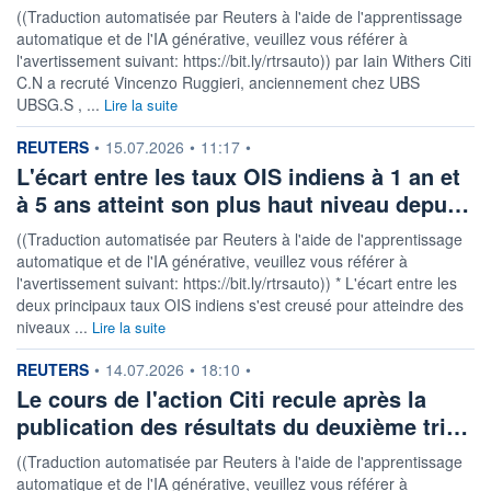
((Traduction automatisée par Reuters à l'aide de l'apprentissage
automatique et de l'IA générative, veuillez vous référer à
l'avertissement suivant: https://bit.ly/rtrsauto)) par Iain Withers Citi
C.N a recruté Vincenzo Ruggieri, anciennement chez UBS
UBSG.S , ...
Lire la suite
information fournie par
REUTERS
•
15.07.2026
•
11:17
•
L'écart entre les taux OIS indiens à 1 an et
à 5 ans atteint son plus haut niveau depu…
((Traduction automatisée par Reuters à l'aide de l'apprentissage
automatique et de l'IA générative, veuillez vous référer à
l'avertissement suivant: https://bit.ly/rtrsauto)) * L'écart entre les
deux principaux taux OIS indiens s'est creusé pour atteindre des
niveaux ...
Lire la suite
information fournie par
REUTERS
•
14.07.2026
•
18:10
•
Le cours de l'action Citi recule après la
publication des résultats du deuxième tri…
((Traduction automatisée par Reuters à l'aide de l'apprentissage
automatique et de l'IA générative, veuillez vous référer à