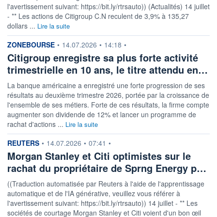
l'avertissement suivant: https://bit.ly/rtrsauto)) (Actualités) 14 juillet
- ** Les actions de Citigroup C.N reculent de 3,9% à 135,27
dollars ...
Lire la suite
information fournie par
ZONEBOURSE
•
14.07.2026
•
14:18
•
Citigroup enregistre sa plus forte activité
trimestrielle en 10 ans, le titre attendu en…
La banque américaine a enregistré une forte progression de ses
résultats au deuxième trimestre 2026, portée par la croissance de
l'ensemble de ses métiers. Forte de ces résultats, la firme compte
augmenter son dividende de 12% et lancer un programme de
rachat d'actions ...
Lire la suite
information fournie par
REUTERS
•
14.07.2026
•
07:41
•
Morgan Stanley et Citi optimistes sur le
rachat du propriétaire de Sprng Energy p…
((Traduction automatisée par Reuters à l'aide de l'apprentissage
automatique et de l'IA générative, veuillez vous référer à
l'avertissement suivant: https://bit.ly/rtrsauto)) 14 juillet - ** Les
sociétés de courtage Morgan Stanley et Citi voient d'un bon œil