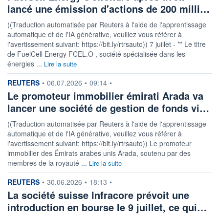
lancé une émission d'actions de 200 milli…
((Traduction automatisée par Reuters à l'aide de l'apprentissage
automatique et de l'IA générative, veuillez vous référer à
l'avertissement suivant: https://bit.ly/rtrsauto)) 7 juillet - ** Le titre
de FuelCell Energy FCEL.O , société spécialisée dans les
énergies ...
Lire la suite
information fournie par
REUTERS
•
06.07.2026
•
09:14
•
Le promoteur immobilier émirati Arada va
lancer une société de gestion de fonds vi…
((Traduction automatisée par Reuters à l'aide de l'apprentissage
automatique et de l'IA générative, veuillez vous référer à
l'avertissement suivant: https://bit.ly/rtrsauto)) Le promoteur
immobilier des Émirats arabes unis Arada, soutenu par des
membres de la royauté ...
Lire la suite
information fournie par
REUTERS
•
30.06.2026
•
18:13
•
La société suisse Infracore prévoit une
introduction en bourse le 9 juillet, ce qui…