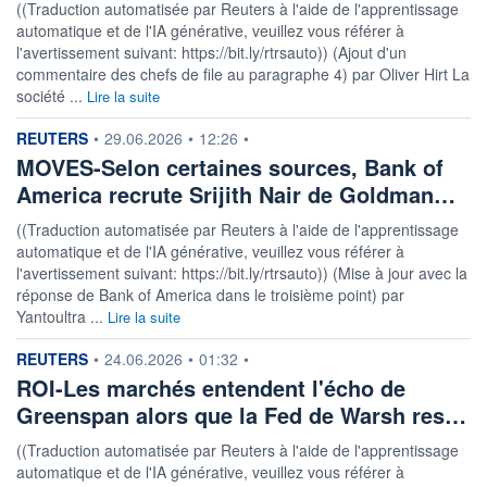
((Traduction automatisée par Reuters à l'aide de l'apprentissage
automatique et de l'IA générative, veuillez vous référer à
l'avertissement suivant: https://bit.ly/rtrsauto)) (Ajout d'un
commentaire des chefs de file au paragraphe 4) par Oliver Hirt La
société ...
Lire la suite
information fournie par
REUTERS
•
29.06.2026
•
12:26
•
MOVES-Selon certaines sources, Bank of
America recrute Srijith Nair de Goldman…
((Traduction automatisée par Reuters à l'aide de l'apprentissage
automatique et de l'IA générative, veuillez vous référer à
l'avertissement suivant: https://bit.ly/rtrsauto)) (Mise à jour avec la
réponse de Bank of America dans le troisième point) par
Yantoultra ...
Lire la suite
information fournie par
REUTERS
•
24.06.2026
•
01:32
•
ROI-Les marchés entendent l'écho de
Greenspan alors que la Fed de Warsh res…
((Traduction automatisée par Reuters à l'aide de l'apprentissage
automatique et de l'IA générative, veuillez vous référer à