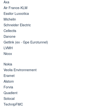
Axa
Air France-KLM
Essilor Luxxotica
Michelin
Schneider Electric
Cellectis
Danone
Getlink (ex - Gpe Eurotunnel)
LVMH
Nicox
Nokia
Veolia Environnement
Eramet
Alstom
Forvia
Quadient
Solocal
TechnipFMC