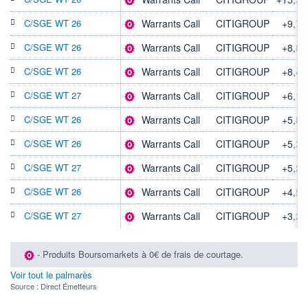
237 988 MUSD
C/SGE WT 26
Warrants Call
CITIGROUP
+9,7
LIMITE À LA
LIMITE À LA
BAISSE
HAUSSE
69,475
0,000
C/SGE WT 26
Warrants Call
CITIGROUP
+8,8
RENDEMENT
PER ESTIMÉ
C/SGE WT 26
Warrants Call
CITIGROUP
+8,4
ESTIMÉ 2026
2026
1,92%
11,85
C/SGE WT 27
Warrants Call
CITIGROUP
+6,1
DERNIER
ÉCHANGE
C/SGE WT 26
Warrants Call
CITIGROUP
+5,8
07.08.26 / 22:00:00
C/SGE WT 26
Warrants Call
CITIGROUP
+5,3
ÉLIGIBILITÉ
RISQUE ESG
BOURSOVIE LUX
14,7/100 (faible)
C/SGE WT 27
Warrants Call
CITIGROUP
+5,2
C/SGE WT 26
Warrants Call
CITIGROUP
+4,5
+ PORTEFEUILLE
+ LISTE
C/SGE WT 27
Warrants Call
CITIGROUP
+3,2
- Produits Boursomarkets à 0€ de frais de courtage.
Voir tout le palmarès
Source : Direct Émetteurs