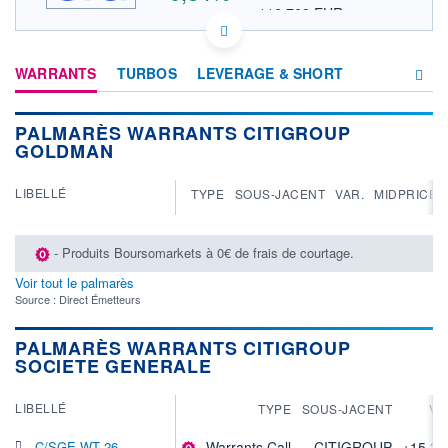
116,769 EUR
VALEUR INDICATIVE
HISTORIQUE
US1729674242 C
DONNÉES TEMPS DIFFÉRÉ
ACTIONNAIRES
WARRANTS
TURBOS
LEVERAGE & SHORT
Politique d'exécution
Cotation sur les autres places
PALMARÈS WARRANTS CITIGROUP
PRODUITS
GOLDMAN
136
D'INVESTISSEMENT
135
LIBELLÉ
TYPE
SOUS-JACENT
VAR.
MIDPRICE
134
133
132
- Produits Boursomarkets à 0€ de frais de courtage.
17h40
19h50
Voir tout le palmarès
OUVERTURE
CLÔTURE VEILLE
Source : Direct Émetteurs
133,590
133,850
+ HAUT
+ BAS
PALMARÈS WARRANTS CITIGROUP
135,235
132,520
SOCIETE GENERALE
VOLUME
CAPITAL ÉCHANGÉ
3 064 679
0,18%
LIBELLÉ
TYPE
SOUS-JACENT
VA
VALORISATION
CAPI.
BOURSIÈRE
231 461 MUSD
C/SGE WT 26
Warrants Call
CITIGROUP
+15,3