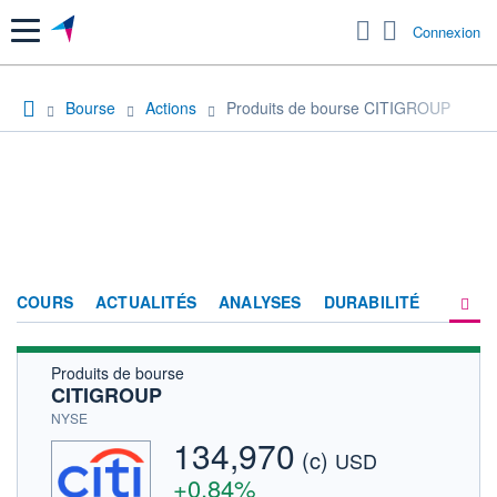
Menu
Connexion
Bourse
Actions
Produits de bourse CITIGROUP
COURS
ACTUALITÉS
ANALYSES
DURABILITÉ
Produits de bourse
CONSENSUS
CITIGROUP
SOCIÉTÉ
NYSE
134,970
(c)
PRODUITS DE BOURSE
USD
+0,84%
FORUM