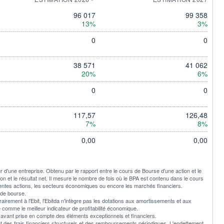
96 017
99 358
13%
3%
0
0
38 571
41 062
20%
6%
0
0
117,57
126,48
7%
8%
0,00
0,00
ur d'une entreprise. Obtenu par le rapport entre le cours de Bourse d'une action et le
tion et le résultat net. Il mesure le nombre de fois où le BPA est contenu dans le cours
rentes actions, les secteurs économiques ou encore les marchés financiers.
 de bourse.
trairement à l'Ebit, l'Ebitda n'intègre pas les dotations aux amortissements et aux
é comme le meilleur indicateur de profitabilité économique.
ultat avant prise en compte des éléments exceptionnels et financiers.
nt des frais financiers structurels et des remboursements périodiques. L'endettement