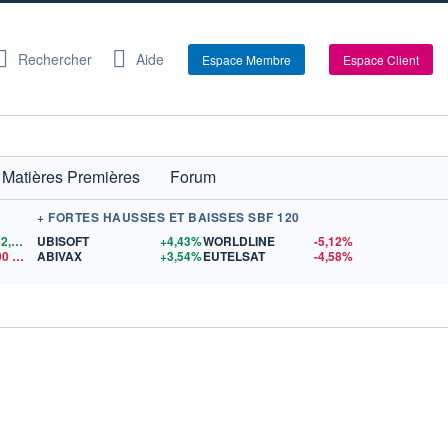
Rechercher
Aide
Espace Membre
Espace Client
Matières Premières
Forum
+ FORTES HAUSSES ET BAISSES SBF 120
4 342,26
$US
UBISOFT
+4,43%
WORLDLINE
-5,12%
90
$US
ABIVAX
+3,54%
EUTELSAT
-4,58%