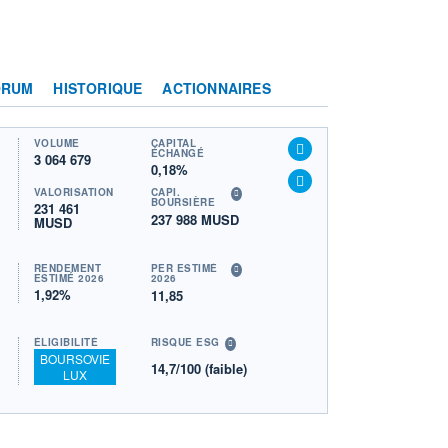
ORUM
HISTORIQUE
ACTIONNAIRES
VOLUME
CAPITAL
ÉCHANGÉ
3 064 679
0,18%
VALORISATION
CAPI.
BOURSIÈRE
231 461
237 988 MUSD
MUSD
RENDEMENT
PER ESTIMÉ
ESTIMÉ 2026
2026
1,92%
11,85
ÉLIGIBILITÉ
RISQUE ESG
BOURSOVIE
14,7/100 (faible)
LUX