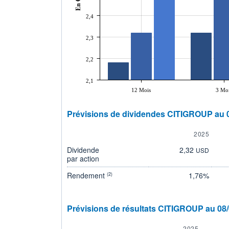
En €
2,4
2,3
2,2
2,1
12 Mois
3 Mo
Prévisions de dividendes CITIGROUP au 
2025
Dividende
2,32
USD
par action
Rendement
1,76%
(2)
Prévisions de résultats CITIGROUP au 08
2025