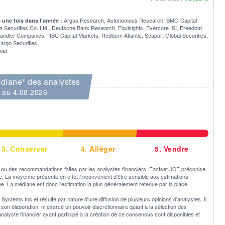
Argus Research, Autonomous Research, BMO Capital
s une fois dans l'année :
aiwa Securities Co. Ltd., Deutsche Bank Research, Equisights, Evercore ISI, Freedom
andler Companies, RBC Capital Markets, Redburn Atlantic, Seaport Global Securities,
argo Securities
mat
diane* des analystes
au 4.08.2026
3.
Conserver
4.
Alléger
5.
Vendre
u des recommandations faites par les analystes financiers. Factset JCF préconise
ne. La moyenne présente en effet l'inconvénient d'être sensible aux estimations
e. La médiane est donc l'estimation la plus généralement retenue par la place
ystems Inc et résulte par nature d'une diffusion de plusieurs opinions d'analystes. Il
 élaboration, ni exercé un pouvoir discrétionnaire quant à la sélection des
 analyste financier ayant participé à la création de ce consensus sont disponibles et