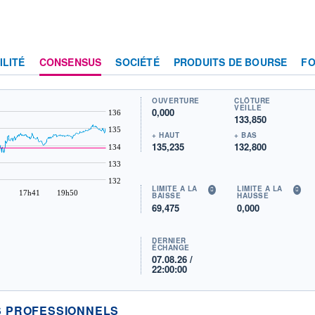
ILITÉ
CONSENSUS
SOCIÉTÉ
PRODUITS DE BOURSE
F
OUVERTURE
CLÔTURE
VEILLE
0,000
136
133,850
135
+ HAUT
+ BAS
135,235
132,800
134
133
132
LIMITE À LA
LIMITE À LA
17h41
19h50
BAISSE
HAUSSE
69,475
0,000
DERNIER
ÉCHANGE
07.08.26 /
22:00:00
 PROFESSIONNELS