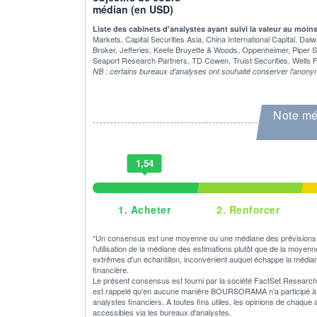
médian (en USD)
Liste des cabinets d'analystes ayant suivi la valeur au moin
Markets, Capital Securities Asia, China International Capital, D
Broker, Jefferies, Keefe Bruyette & Woods, Oppenheimer, Piper S
Seaport Research Partners, TD Cowen, Truist Securities, Wells F
NB : certains bureaux d'analyses ont souhaité conserver l'anony
Note mé
1,54
1.
Acheter
2.
Renforcer
*Un consensus est une moyenne ou une médiane des prévisions o
l'utilisation de la médiane des estimations plutôt que de la moyen
extrêmes d'un échantillon, inconvénient auquel échappe la médian
financière.
Le présent consensus est fourni par la société FactSet Research S
est rappelé qu'en aucune manière BOURSORAMA n'a participé à son
analystes financiers. A toutes fins utiles, les opinions de chaque
accessibles via les bureaux d'analystes.