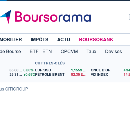
MOBILIER
IMPÔTS
ACTU
BOURSOBANK
 de Bourse
ETF - ETN
OPCVM
Taux
Devises
CHIFFRES-CLÉS
65 606,71
0,00%
EUR/USD
1,1559
$US
ONCE D'OR
26 319,45
+0,69%
PÉTROLE BRENT
82,35
$US
VIX INDEX
14,
us CITIGROUP