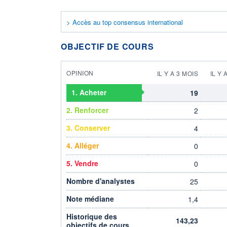
> Accès au top consensus international
OBJECTIF DE COURS
OPINION
IL Y A 3 MOIS
IL Y 
1. Acheter
19
2. Renforcer
2
3. Conserver
4
4. Alléger
0
5. Vendre
0
Nombre d'analystes
25
Note médiane
1,4
Historique des
143,23
objectifs de cours