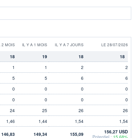
A 2 MOIS
IL Y A 1 MOIS
IL Y A 7 JOURS
LE 28/07/2026
18
19
18
18
1
1
2
2
5
5
6
6
0
0
0
0
0
0
0
0
24
25
26
26
1,46
1,44
1,54
1,54
156,27 USD
146,83
149,34
155,09
Potentiel :
15,68%