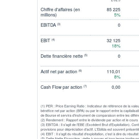
Chiffre d'affaires (en
85 225
millions)
5%
EBITDA
0
(3)
EBIT
32 125
(4)
18%
Dette financière nette
0
(5)
Actif net par action
110,01
(6)
8%
Cash Flow par action
0,00
(7)
(1) PER : Price Earning Ratio : Indicateur de référence de la vale
bénéfice net par action (BPA) ou par le rapport entre la capitalisa
de Bourse et servira d'instrument de comparaison entre les diffé
(2) Rendement : Rapport entre le dividende par action et le cours
(3) EBITDA : Il s'agit de l'EBE (Excédent Brut d'Exploitation). Con
provisions pour dépréciation d'actif. L'Ebitda est souvent présent
(4) EBIT : Il s'agit du résultat d'exploitation, c'est à dire du rés
(5) Dette Nette Financière : dette à moyen et long terme impliqua