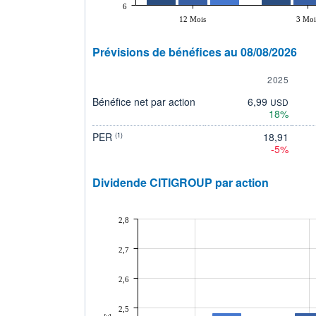
6
12 Mois
3 Moi
Prévisions de bénéfices au 08/08/2026
2025
Bénéfice net par action
6,99
USD
18%
PER
18,91
(1)
-5%
Dividende CITIGROUP par action
2,8
2,7
2,6
2,5