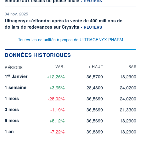
échoue aux essais de phase finale
•
REUTERS
04 nov. 2025
Ultragenyx s'effondre après la vente de 400 millions de
information fournie par
dollars de redevances sur Crysvita
•
REUTERS
Toutes les actualités à propos de ULTRAGENYX PHARM
DONNÉES HISTORIQUES
VAR.
+ HAUT
+ BAS
PÉRIODE
er
1
Janvier
+12,26%
36,5700
18,2900
1 semaine
+3,65%
28,4800
24,0200
1 mois
-28,02%
36,5699
24,0200
3 mois
-1,19%
36,5699
21,3300
6 mois
+8,12%
36,5699
18,2900
1 an
-7,22%
39,8899
18,2900