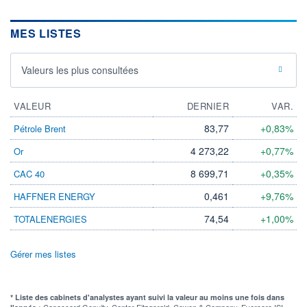
MES LISTES
Valeurs les plus consultées
VALEUR
DERNIER
VAR.
83,77
+0,83%
Pétrole Brent
4 273,22
+0,77%
Or
8 699,71
+0,35%
CAC 40
0,461
+9,76%
HAFFNER ENERGY
74,54
+1,00%
TOTALENERGIES
Gérer mes listes
* Liste des cabinets d'analystes ayant suivi la valeur au moins une fois dans
Canaccord Genuity, Cantor Fitzgerald, Cowen & Company, Evercore ISI,