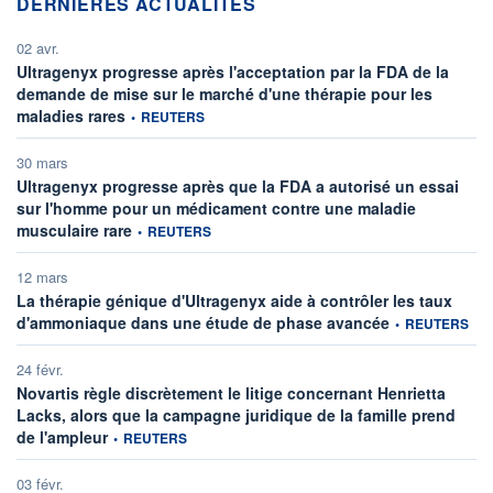
DERNIÈRES ACTUALITÉS
02 avr.
Ultragenyx progresse après l'acceptation par la FDA de la
demande de mise sur le marché d'une thérapie pour les
information fournie par
maladies rares
•
REUTERS
30 mars
Ultragenyx progresse après que la FDA a autorisé un essai
sur l'homme pour un médicament contre une maladie
information fournie par
musculaire rare
•
REUTERS
12 mars
La thérapie génique d'Ultragenyx aide à contrôler les taux
information fourn
d'ammoniaque dans une étude de phase avancée
•
REUTERS
24 févr.
Novartis règle discrètement le litige concernant Henrietta
Lacks, alors que la campagne juridique de la famille prend
information fournie par
de l'ampleur
•
REUTERS
03 févr.