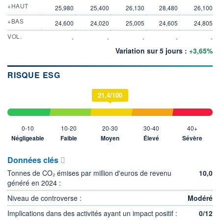
+HAUT
25,980
25,400
26,130
28,480
26,100
+BAS
24,600
24,020
25,005
24,605
24,805
VOL.
-
-
-
-
-
Variation sur 5 jours :
+3,65%
RISQUE ESG
21,4/100
0-10
10-20
20-30
30-40
40+
Négligeable
Faible
Moyen
Élevé
Sévère
Données clés
Tonnes de CO₂ émises par million d'euros de revenu
10,0
généré en 2024 :
Niveau de controverse :
Modéré
Implications dans des activités ayant un impact positif :
0/12