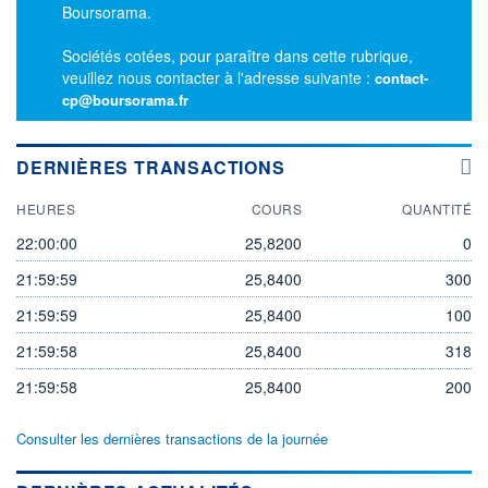
Boursorama.
Sociétés cotées, pour paraître dans cette rubrique,
veuillez nous contacter à l'adresse suivante :
contact-
cp@boursorama.fr
DERNIÈRES TRANSACTIONS
HEURES
COURS
QUANTITÉ
22:00:00
25,8200
0
21:59:59
25,8400
300
21:59:59
25,8400
100
21:59:58
25,8400
318
21:59:58
25,8400
200
Consulter les dernières transactions de la journée