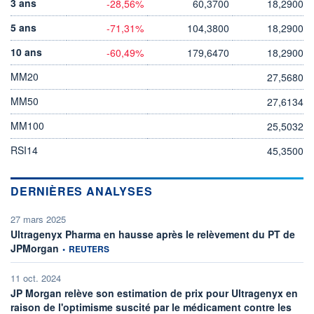
3 ans
-28,56%
60,3700
18,2900
5 ans
-71,31%
104,3800
18,2900
10 ans
-60,49%
179,6470
18,2900
MM20
27,5680
MM50
27,6134
MM100
25,5032
RSI14
45,3500
DERNIÈRES ANALYSES
27 mars 2025
Ultragenyx Pharma en hausse après le relèvement du PT de
information fournie par
JPMorgan
•
REUTERS
11 oct. 2024
JP Morgan relève son estimation de prix pour Ultragenyx en
raison de l'optimisme suscité par le médicament contre les