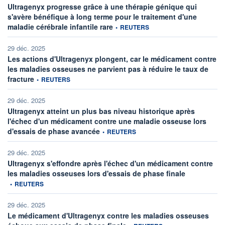
Ultragenyx progresse grâce à une thérapie génique qui
s'avère bénéfique à long terme pour le traitement d'une
information fournie par
maladie cérébrale infantile rare
•
REUTERS
29 déc. 2025
Les actions d'Ultragenyx plongent, car le médicament contre
les maladies osseuses ne parvient pas à réduire le taux de
information fournie par
fracture
•
REUTERS
29 déc. 2025
Ultragenyx atteint un plus bas niveau historique après
l'échec d'un médicament contre une maladie osseuse lors
information fournie par
d'essais de phase avancée
•
REUTERS
29 déc. 2025
Ultragenyx s'effondre après l'échec d'un médicament contre
information fo
les maladies osseuses lors d'essais de phase finale
•
REUTERS
29 déc. 2025
Le médicament d'Ultragenyx contre les maladies osseuses
information fournie par