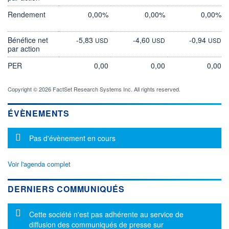
Rendement
0,00%
0,00%
0,00%
Bénéfice net
-5,83
-4,60
-0,94
USD
USD
USD
par action
PER
0,00
0,00
0,00
Copyright © 2026 FactSet Research Systems Inc. All rights reserved.
ÉVÈNEMENTS
Message d'information
Pas d'évènement en cours
Voir l'agenda complet
DERNIERS COMMUNIQUÉS
Message d'information
Cette société n'est pas adhérente au service de
diffusion des communiqués de presse sur