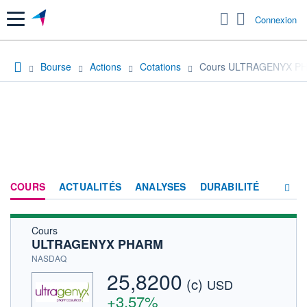
Menu
Connexion
Bourse
Actions
Cotations
Cours ULTRAGENYX P
COURS
ACTUALITÉS
ANALYSES
DURABILITÉ
Cours
CONSENSUS
ULTRAGENYX PHARM
SOCIÉTÉ
NASDAQ
25,8200
(c)
HISTORIQUE
USD
+3,57%
ACTIONNAIRES