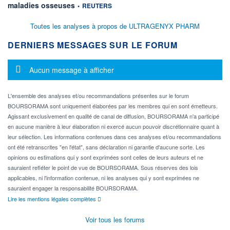
information fournie par
maladies osseuses
•
REUTERS
Toutes les analyses à propos de ULTRAGENYX PHARM
DERNIERS MESSAGES SUR LE FORUM
Message d'information
Aucun message à afficher
L'ensemble des analyses et/ou recommandations présentes sur le forum
BOURSORAMA sont uniquement élaborées par les membres qui en sont émetteurs.
Agissant exclusivement en qualité de canal de diffusion, BOURSORAMA n'a participé
en aucune manière à leur élaboration ni exercé aucun pouvoir discrétionnaire quant à
leur sélection. Les informations contenues dans ces analyses et/ou recommandations
ont été retranscrites "en l'état", sans déclaration ni garantie d'aucune sorte. Les
opinions ou estimations qui y sont exprimées sont celles de leurs auteurs et ne
sauraient refléter le point de vue de BOURSORAMA. Sous réserves des lois
applicables, ni l'information contenue, ni les analyses qui y sont exprimées ne
sauraient engager la responsabilité BOURSORAMA.
Lire les mentions légales complètes
Voir tous les forums