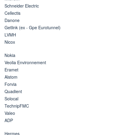
Schneider Electric
Cellectis
Danone
Getlink (ex - Gpe Eurotunnel)
LVMH
Nicox
Nokia
Veolia Environnement
Eramet
Alstom
Forvia
Quadient
Solocal
TechnipFMC
Valeo
ADP
Hermes