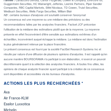
l'année :
Guggenheim Securities, HC Wainwright, Jefferies, Leerink Partners, Piper Sandler
Companies, RBC Capital Markets, Stifel Nicolaus, TD Cowen, Truist Securities,
Wedbush Securities, Wells Fargo Securities, William Blair
NB : certains bureaux d'analyses ont souhaité conserver l'anonymat
Un consensus est une moyenne ou une médiane des prévisions ou des
recommandations faites par les analystes financiers. Factset JCF préconise
l'utilisation de la médiane des estimations plutôt que de la moyenne. La moyenne
présente en effet l'inconvénient d'être sensible aux estimations extrêmes d'un
échantillon, inconvénient auquel échappe la médiane. La médiane est donc l'estimation
la plus généralement retenue par la place financière.
Le présent consensus est fourni par la société FactSet Research Systems Inc et
résulte par nature d'une diffusion de plusieurs opinions d'analystes. Il est rappelé qu'en
aucune manière BOURSORAMA n'a participé à son élaboration, ni exercé un pouvoir
discrétionnaire quant à la sélection des analystes financiers. A toutes fins utiles, les
opinions de chaque analyste financier ayant participé à la création de ce consensus
sont disponibles et accessibles via les bureaux d'analystes.
ACTIONS LES PLUS RECHERCHÉES *
Axa
Air France-KLM
Essilor Luxxotica
Michelin