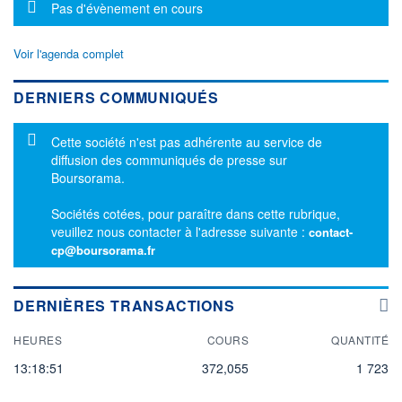
Message d'information
Pas d'évènement en cours
Voir l'agenda complet
DERNIERS COMMUNIQUÉS
Message d'information
Cette société n'est pas adhérente au service de
diffusion des communiqués de presse sur
Boursorama.
Sociétés cotées, pour paraître dans cette rubrique,
veuillez nous contacter à l'adresse suivante :
contact-
cp@boursorama.fr
DERNIÈRES TRANSACTIONS
HEURES
COURS
QUANTITÉ
13:18:51
372,055
1 723