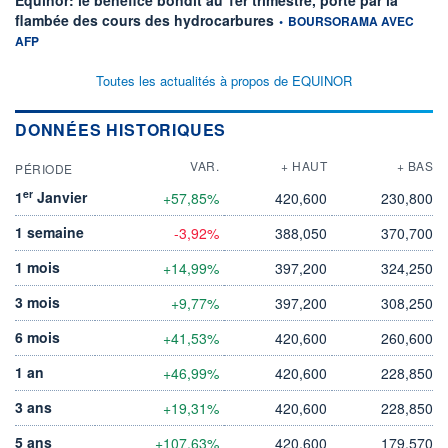
information fournie par
flambée des cours des hydrocarbures
•
BOURSORAMA AVEC
AFP
Toutes les actualités à propos de EQUINOR
DONNÉES HISTORIQUES
VAR.
+ HAUT
+ BAS
PÉRIODE
er
1
Janvier
+57,85%
420,600
230,800
1 semaine
-3,92%
388,050
370,700
1 mois
+14,99%
397,200
324,250
3 mois
+9,77%
397,200
308,250
6 mois
+41,53%
420,600
260,600
1 an
+46,99%
420,600
228,850
3 ans
+19,31%
420,600
228,850
5 ans
+107,63%
420,600
179,570