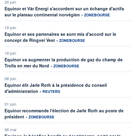
30 juin
Equinor et Vår Energi s'accordent sur un échange d'actifs
information fournie par
sur le plateau continental norvégien
•
ZONEBOURSE
19 juin
Equinor et ses partenaires se sont mis d'accord sur le
information fournie par
concept de Ringvei Vest
•
ZONEBOURSE
19 juin
Equinor va augmenter la production de gaz du champ de
information fournie par
Trolls en mer du Nord
•
ZONEBOURSE
08 juin
Equinor élit Jarle Roth à la présidence du conseil
information fournie par
d'administration
•
REUTERS
01 juin
Equinor recommande l'élection de Jarle Roth au poste de
information fournie par
président
•
ZONEBOURSE
06 mai
Equinor: le bénéfice bondit au 1er trimestre, porté par la