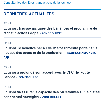
Consulter les dernières transactions de la journée
DERNIÈRES ACTUALITÉS
22 juil.
Equinor : hausse marquée des bénéfices et programme de
information fournie par
rachat d'actions dopé
•
ZONEBOURSE
22 juil.
Equinor: le bénéfice net au deuxième trimestre porté par la
information fournie par
hausse des cours et de la production
•
BOURSORAMA AVEC
AFP
03 juil.
Equinor a prolongé son accord avec le CHC Helikopter
information fournie par
Service
•
ZONEBOURSE
01 juil.
Equinor va assurer la capacité des plateformes sur le plateau
information fournie par
continental norvégien
•
ZONEBOURSE