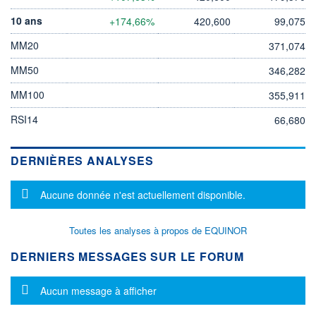
10 ans
+174,66%
420,600
99,075
MM20
371,074
MM50
346,282
MM100
355,911
RSI14
66,680
DERNIÈRES ANALYSES
Message d'information
Aucune donnée n'est actuellement disponible.
Toutes les analyses à propos de EQUINOR
DERNIERS MESSAGES SUR LE FORUM
Message d'information
Aucun message à afficher