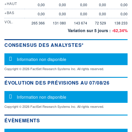
+HAUT
0,00
0,00
0,00
0,00
0,00
+BAS
0,00
0,00
0,00
0,00
0,00
VOL.
265 366
131 080
143 674
72 529
138 233
Variation sur 5 jours :
-62,34%
CONSENSUS DES ANALYSTES*
Message d'information
Information non disponible
Copyright © 2026 FactSet Research Systems Inc. All rights reserved.
ÉVOLUTION DES PRÉVISIONS AU 07/08/26
Message d'information
Information non disponible
Copyright © 2026 FactSet Research Systems Inc. All rights reserved.
ÉVÈNEMENTS