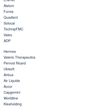
Alstom
Forvia
Quadient
Solocal
TechnipFMC
Valeo
ADP
Hermes
Valerio Therapeutics
Pernod Ricard
Ubisoft
Airbus
Air Liquide
Accor
Capgemini
Worldline
Kleaholding