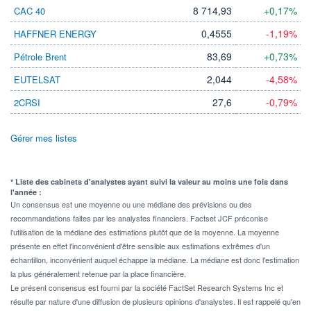
8 714,93
+0,17%
CAC 40
0,4555
-1,19%
HAFFNER ENERGY
83,69
+0,73%
Pétrole Brent
2,044
-4,58%
EUTELSAT
27,6
-0,79%
2CRSI
Gérer mes listes
* Liste des cabinets d'analystes ayant suivi la valeur au moins une fois dans
l'année :
Un consensus est une moyenne ou une médiane des prévisions ou des
recommandations faites par les analystes financiers. Factset JCF préconise
l'utilisation de la médiane des estimations plutôt que de la moyenne. La moyenne
présente en effet l'inconvénient d'être sensible aux estimations extrêmes d'un
échantillon, inconvénient auquel échappe la médiane. La médiane est donc l'estimation
la plus généralement retenue par la place financière.
Le présent consensus est fourni par la société FactSet Research Systems Inc et
résulte par nature d'une diffusion de plusieurs opinions d'analystes. Il est rappelé qu'en