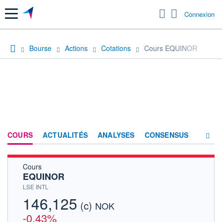
Menu
Connexion
Bourse
Actions
Cotations
Cours EQUINOR
COURS
ACTUALITÉS
ANALYSES
CONSENSUS
Cours
SOCIÉTÉ
EQUINOR
PRODUITS DE BOURSE
LSE INTL
146,125
(c)
HISTORIQUE
NOK
-0,43%
ACTIONNAIRES