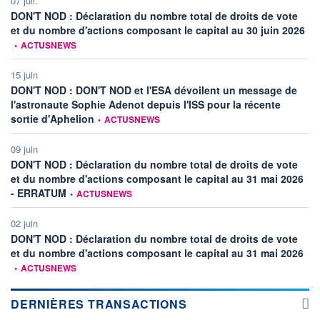
07 juil.
DON'T NOD : Déclaration du nombre total de droits de vote
info
et du nombre d'actions composant le capital au 30 juin 2026
•
ACTUSNEWS
15 juin
DON'T NOD : DON'T NOD et l'ESA dévoilent un message de
l'astronaute Sophie Adenot depuis l'ISS pour la récente
information fournie par
sortie d'Aphelion
•
ACTUSNEWS
09 juin
DON'T NOD : Déclaration du nombre total de droits de vote
et du nombre d'actions composant le capital au 31 mai 2026
information fournie par
- ERRATUM
•
ACTUSNEWS
02 juin
DON'T NOD : Déclaration du nombre total de droits de vote
info
et du nombre d'actions composant le capital au 31 mai 2026
•
ACTUSNEWS
DERNIÈRES TRANSACTIONS