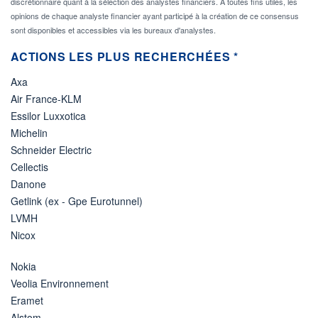
discrétionnaire quant à la sélection des analystes financiers. A toutes fins utiles, les
opinions de chaque analyste financier ayant participé à la création de ce consensus
sont disponibles et accessibles via les bureaux d'analystes.
ACTIONS LES PLUS RECHERCHÉES *
Axa
Air France-KLM
Essilor Luxxotica
Michelin
Schneider Electric
Cellectis
Danone
Getlink (ex - Gpe Eurotunnel)
LVMH
Nicox
Nokia
Veolia Environnement
Eramet
Alstom