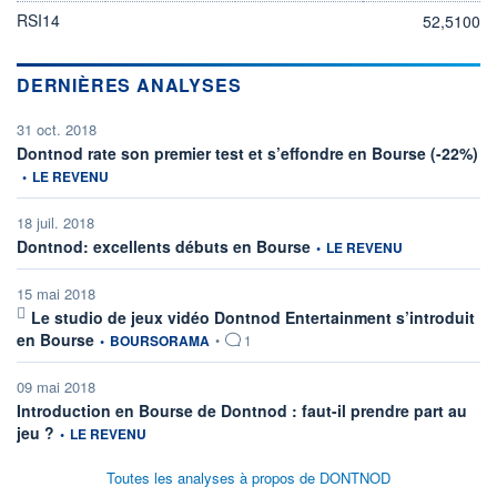
RSI14
52,5100
DERNIÈRES ANALYSES
31 oct. 2018
inf
Dontnod rate son premier test et s’effondre en Bourse (-22%)
•
LE REVENU
18 juil. 2018
information fournie par
Dontnod: excellents débuts en Bourse
•
LE REVENU
15 mai 2018
Le studio de jeux vidéo Dontnod Entertainment s’introduit
information fournie par
en Bourse
•
BOURSORAMA
•
1
09 mai 2018
Introduction en Bourse de Dontnod : faut-il prendre part au
information fournie par
jeu ?
•
LE REVENU
Toutes les analyses à propos de DONTNOD