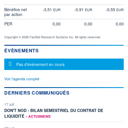
Bénéfice net
-3,51
-0,91
-0,55
EUR
EUR
EUR
par action
PER
0,00
0,00
0,00
Copyright © 2026 FactSet Research Systems Inc. All rights reserved.
ÉVÈNEMENTS
Message d'information
Pas d'évènement en cours
Voir l'agenda complet
DERNIERS COMMUNIQUÉS
17 juil.
DON'T NOD : BILAN SEMESTRIEL DU CONTRAT DE
information fournie par
LIQUIDITÉ
•
ACTUSNEWS