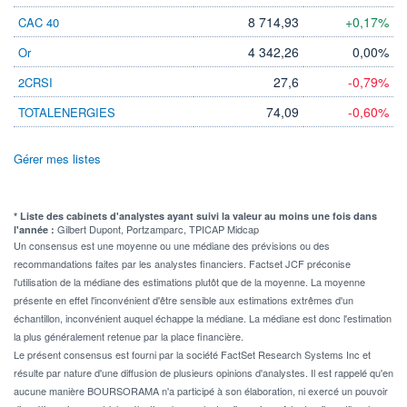
8 714,93
+0,17%
CAC 40
4 342,26
0,00%
Or
27,6
-0,79%
2CRSI
74,09
-0,60%
TOTALENERGIES
Gérer mes listes
* Liste des cabinets d'analystes ayant suivi la valeur au moins une fois dans
Gilbert Dupont, Portzamparc, TPICAP Midcap
l'année :
Un consensus est une moyenne ou une médiane des prévisions ou des
recommandations faites par les analystes financiers. Factset JCF préconise
l'utilisation de la médiane des estimations plutôt que de la moyenne. La moyenne
présente en effet l'inconvénient d'être sensible aux estimations extrêmes d'un
échantillon, inconvénient auquel échappe la médiane. La médiane est donc l'estimation
la plus généralement retenue par la place financière.
Le présent consensus est fourni par la société FactSet Research Systems Inc et
résulte par nature d'une diffusion de plusieurs opinions d'analystes. Il est rappelé qu'en
aucune manière BOURSORAMA n'a participé à son élaboration, ni exercé un pouvoir