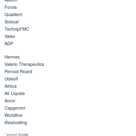
Forvia
Quadient
Solocal
TechnipFMC
Valeo
ADP
Hermes
Valerio Therapeutics
Pernod Ricard
Ubisoft
Airbus
Air Liquide
Accor
Capgemini
Worldline
Kleaholding
* source Google