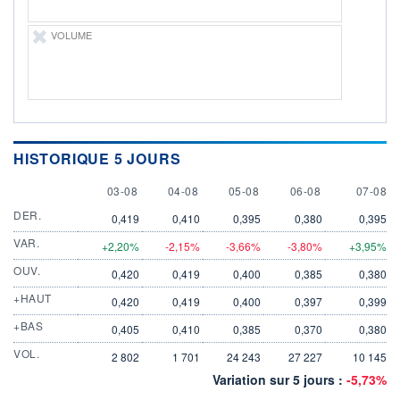
VOLUME
HISTORIQUE 5 JOURS
3 AUGUST
4 AUGUST
5 AUGUST
6 AUGUST
7 AUGU
03-08
04-08
05-08
06-08
07-08
DER.
0,419
0,410
0,395
0,380
0,395
VAR.
+2,20%
-2,15%
-3,66%
-3,80%
+3,95%
OUV.
0,420
0,419
0,400
0,385
0,380
+HAUT
0,420
0,419
0,400
0,397
0,399
+BAS
0,405
0,410
0,385
0,370
0,380
VOL.
2 802
1 701
24 243
27 227
10 145
Variation sur 5 jours :
-5,73%