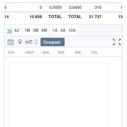
VALORISATION
DERNIER ÉCHANGE
5 MEUR
07.08.26 / 17:35:05
0
0
0,0000
0,6400
310
1
LIMITE À LA
LIMITE À LA
14
10 858
TOTAL
TOTAL
21 737
13
BAISSE
HAUSSE
0,3760
0,4140
1J
5J
1M
3M
6M
1A
5A
10A
RENDEMENT
PER ESTIMÉ
ESTIMÉ 2026
2026
-
-
Compare
DERNIER
r
DATE
OUV.
DIVIDENDE
+HAUT
+BAS
DER.
DERNIER
VAR.
VOL.
DIVIDENDE
0,00 EUR
-
PROCHAIN
DIVIDENDE
-
ÉLIGIBILITÉ
RISQUE ESG
PEA
PEA-PME
-
CTO BUSINESS
+ ALERTE
+ PORTEFEUILLE
+ LISTE