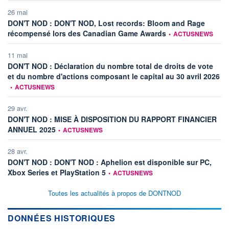
26 mai
DON'T NOD : DON'T NOD, Lost records: Bloom and Rage
information fournie par
récompensé lors des Canadian Game Awards
•
ACTUSNEWS
11 mai
DON'T NOD : Déclaration du nombre total de droits de vote
inf
et du nombre d'actions composant le capital au 30 avril 2026
•
ACTUSNEWS
29 avr.
DON'T NOD : MISE À DISPOSITION DU RAPPORT FINANCIER
information fournie par
ANNUEL 2025
•
ACTUSNEWS
28 avr.
DON'T NOD : DON'T NOD : Aphelion est disponible sur PC,
information fournie par
Xbox Series et PlayStation 5
•
ACTUSNEWS
Toutes les actualités à propos de DONTNOD
DONNÉES HISTORIQUES