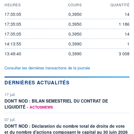
HEURES
COURS
QUANTITÉ
17:35:05
0,3950
14
17:35:05
0,3950
1 186
17:35:05
0,3950
14
14:13:55
0,3990
1
13:49:40
0,3990
3 008
Consulter les dernières transactions de la journée
DERNIÈRES ACTUALITÉS
17 juil.
DON'T NOD : BILAN SEMESTRIEL DU CONTRAT DE
information fournie par
LIQUIDITÉ
•
ACTUSNEWS
07 juil.
DON'T NOD : Déclaration du nombre total de droits de vote
info
et du nombre d'actions composant le capital au 30 juin 2026