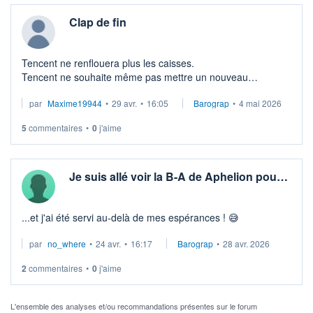
Clap de fin
Tencent ne renflouera plus les caisses.
Tencent ne souhaite même pas mettre un nouveau
administrateur au conseil .
par
Maxime19944
•
29 avr.
•
16:05
Barograp
•
4 mai 2026
Bide total pour aphelion ,200 joueurs max lors du lancement.
5
commentaires
•
0
j'aime
Je suis allé voir la B-A de Aphelion pou…
...et j'ai été servi au-delà de mes espérances ! 😅
par
no_where
•
24 avr.
•
16:17
Barograp
•
28 avr. 2026
2
commentaires
•
0
j'aime
L'ensemble des analyses et/ou recommandations présentes sur le forum