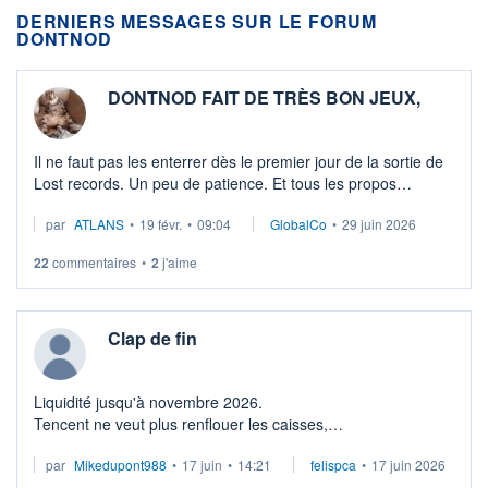
DERNIERS MESSAGES SUR LE FORUM
DONTNOD
DONTNOD FAIT DE TRÈS BON JEUX,
Il ne faut pas les enterrer dès le premier jour de la sortie de
Lost records. Un peu de patience. Et tous les propos
haineux sur les lesbiennes sont difficile à lire sur un site
par
ATLANS
•
19 févr.
•
09:04
GlobalCo
•
29 juin 2026
boursier. Quand bien ...
22
commentaires
•
2
j'aime
Clap de fin
Liquidité jusqu'à novembre 2026.
Tencent ne veut plus renflouer les caisses,
Liquidation judiciaire en vue
par
Mikedupont988
•
17 juin
•
14:21
felispca
•
17 juin 2026