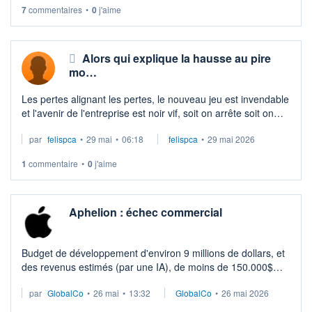
7
commentaires
•
0
j'aime
Alors qui explique la hausse au pire
mo…
Les pertes alignant les pertes, le nouveau jeu est invendable
et l'avenir de l'entreprise est noir vif, soit on arrête soit on
continue et on perd le reste de la trésorerie et pourtant
par
felispca
•
29 mai
•
06:18
felispca
•
29 mai 2026
depuis quelqu ...
1
commentaire
•
0
j'aime
Aphelion : échec commercial
Budget de développement d'environ 9 millions de dollars, et
des revenus estimés (par une IA), de moins de 150.000$
(3700 à 5400 copies) selon les trackers VG Insights et
par
GlobalCo
•
26 mai
•
13:32
GlobalCo
•
26 mai 2026
Gamalytics.
219 joueurs s ...