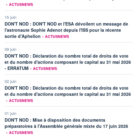
•
ACTUSNEWS
15 juin
DON'T NOD : DON'T NOD et l'ESA dévoilent un message de
l'astronaute Sophie Adenot depuis l'ISS pour la récente
information fournie par
sortie d'Aphelion
•
ACTUSNEWS
09 juin
DON'T NOD : Déclaration du nombre total de droits de vote
et du nombre d'actions composant le capital au 31 mai 2026
information fournie par
- ERRATUM
•
ACTUSNEWS
02 juin
DON'T NOD : Déclaration du nombre total de droits de vote
info
et du nombre d'actions composant le capital au 31 mai 2026
•
ACTUSNEWS
01 juin
DON'T NOD : Mise à disposition des documents
inform
préparatoires à l'Assemblée générale mixte du 17 juin 2026
•
ACTUSNEWS