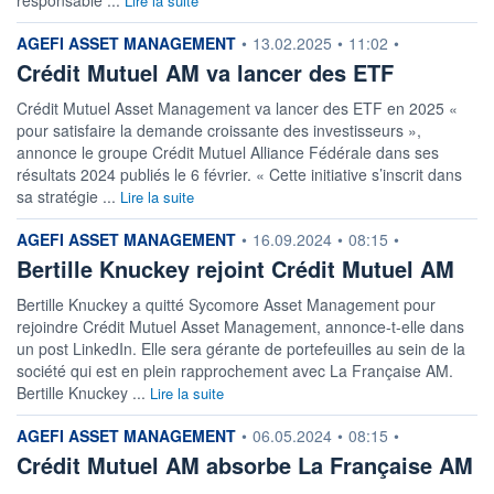
Lire la suite
information fournie par
AGEFI ASSET MANAGEMENT
•
13.02.2025
•
11:02
•
Crédit Mutuel AM va lancer des ETF
Crédit Mutuel Asset Management va lancer des ETF en 2025 «
pour satisfaire la demande croissante des investisseurs »,
annonce le groupe Crédit Mutuel Alliance Fédérale dans ses
résultats 2024 publiés le 6 février. « Cette initiative s’inscrit dans
sa stratégie ...
Lire la suite
information fournie par
AGEFI ASSET MANAGEMENT
•
16.09.2024
•
08:15
•
Bertille Knuckey rejoint Crédit Mutuel AM
Bertille Knuckey a quitté Sycomore Asset Management pour
rejoindre Crédit Mutuel Asset Management, annonce-t-elle dans
un post LinkedIn. Elle sera gérante de portefeuilles au sein de la
société qui est en plein rapprochement avec La Française AM.
Bertille Knuckey ...
Lire la suite
information fournie par
AGEFI ASSET MANAGEMENT
•
06.05.2024
•
08:15
•
Crédit Mutuel AM absorbe La Française AM