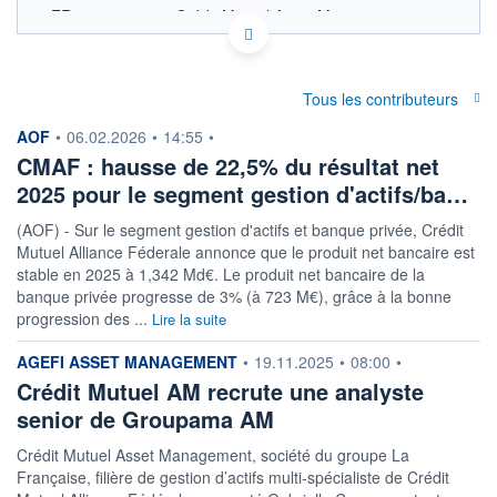
FR0010611939 - Crédit Mutuel Asset Management
OPCVM DERNIER COURS CONNU AU 05/08/2026
Consulter le prospectus / DIC
Tous les contributeurs
35
information fournie par
AOF
•
06.02.2026
•
14:55
•
30
CMAF : hausse de 22,5% du résultat net
25
2025 pour le segment gestion d'actifs/ba…
20
(AOF) - Sur le segment gestion d'actifs et banque privée, Crédit
04/12
02/04
Mutuel Alliance Féderale annonce que le produit net bancaire est
stable en 2025 à 1,342 Md€. Le produit net bancaire de la
CATÉGORIE MORNINGSTAR
banque privée progresse de 3% (à 723 M€), grâce à la bonne
Actions International Gdes
Cap. Mixte
progression des ...
Lire la suite
FONDS PARTENAIRES
information fournie par
AGEFI ASSET MANAGEMENT
•
19.11.2025
•
08:00
•
TARIFS PRIVILÉGIÉS
0%
Crédit Mutuel AM recrute une analyste
senior de Groupama AM
ÉLIGIBILITÉ
PEA
PEA-PME
BOURSOVIE LUX
BOURSOVIE
CTO BUSINESS
Crédit Mutuel Asset Management, société du groupe La
Française, filière de gestion d’actifs multi-spécialiste de Crédit
Non éligible Boursobank