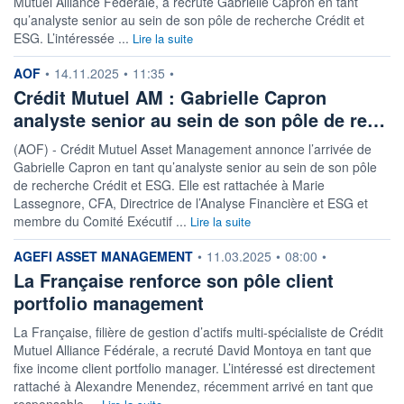
Mutuel Alliance Fédérale, a recruté Gabrielle Capron en tant
ACTIF NET (EUR)
qu’analyste senior au sein de son pôle de recherche Crédit et
2 109M / 31.07.26
ESG. L’intéressée ...
Lire la suite
NOTATION MORNINGSTAR ⁽¹⁾
information fournie par
AOF
•
14.11.2025
•
11:35
•
Crédit Mutuel AM : Gabrielle Capron
analyste senior au sein de son pôle de re…
RISQUE DU FONDS (SRI)
4
/7
(AOF) - Crédit Mutuel Asset Management annonce l’arrivée de
Gabrielle Capron en tant qu’analyste senior au sein de son pôle
+ PORTEFEUILLE
+ LISTE
de recherche Crédit et ESG. Elle est rattachée à Marie
Lassegnore, CFA, Directrice de l’Analyse Financière et ESG et
membre du Comité Exécutif ...
Lire la suite
information fournie par
AGEFI ASSET MANAGEMENT
•
11.03.2025
•
08:00
•
La Française renforce son pôle client
portfolio management
La Française, filière de gestion d’actifs multi-spécialiste de Crédit
Mutuel Alliance Fédérale, a recruté David Montoya en tant que
fixe income client portfolio manager. L’intéressé est directement
rattaché à Alexandre Menendez, récemment arrivé en tant que
responsable ...