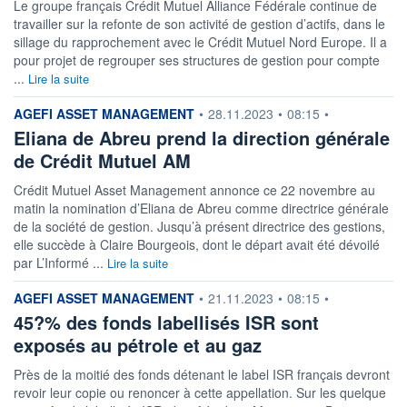
Le groupe français Crédit Mutuel Alliance Fédérale continue de
travailler sur la refonte de son activité de gestion d’actifs, dans le
sillage du rapprochement avec le Crédit Mutuel Nord Europe. Il a
pour projet de regrouper ses structures de gestion pour compte
...
Lire la suite
information fournie par
AGEFI ASSET MANAGEMENT
•
28.11.2023
•
08:15
•
Eliana de Abreu prend la direction générale
de Crédit Mutuel AM
Crédit Mutuel Asset Management annonce ce 22 novembre au
matin la nomination d’Eliana de Abreu comme directrice générale
de la société de gestion. Jusqu’à présent directrice des gestions,
elle succède à Claire Bourgeois, dont le départ avait été dévoilé
par L’Informé ...
Lire la suite
information fournie par
AGEFI ASSET MANAGEMENT
•
21.11.2023
•
08:15
•
45?% des fonds labellisés ISR sont
exposés au pétrole et au gaz
Près de la moitié des fonds détenant le label ISR français devront
revoir leur copie ou renoncer à cette appellation. Sur les quelque