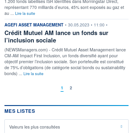
1.200 fonds labellisés ISR identifiés dans Morningstar Direct,
représentant 770 milliards d’euros, 45% sont exposés au gaz et
au ...
Lire la suite
information fournie par
AGEFI ASSET MANAGEMENT
•
30.05.2023
•
11:00
•
Crédit Mutuel AM lance un fonds sur
l’inclusion sociale
(NEWSManagers.com) - Crédit Mutuel Asset Management lance
CM-AM Impact First Inclusion, un fonds diversifié ayant pour
objectif premier l’inclusion sociale. Son portefeuille est constitué
de 75% d’obligations (de catégorie social bonds ou sustainability
bonds) ...
Lire la suite
1
2
MES LISTES
Valeurs les plus consultées