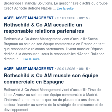
Broadridge Financial Solutions. Le gestionnaire d’actifs du groupe
Crédit Agricole détrône Natixis ...
Lire la suite
+ PORTEFEUILLE
+ LISTE
information fournie par
AGEFI ASSET MANAGEMENT
•
27.01.2026
•
08:15
•
Rothschild & Co AM accueille un
responsable relations partenaires
Rothschild & Co Asset Management vient d’accueillir Sacha
Brajtman au sein de son équipe commerciale en France en tant
que responsable relations partenaires. Il vient muscler l’équipe
dédiée à la distribution, sous la responsabilité d’Adrien Rollando,
directeur ...
Lire la suite
information fournie par
AGEFI ASSET MANAGEMENT
•
20.01.2026
•
08:15
•
Rothschild & Co AM muscle son équipe
commerciale en Espagne
Rothschild & Co Asset Management vient d’accueillir Tirso de
Linos Alvarez au sein de son équipe commerciale à Madrid.
L’intéressé « mettra son expertise de plus de dix ans dans le
secteur financier au service de la stratégie de croissance et de
développement