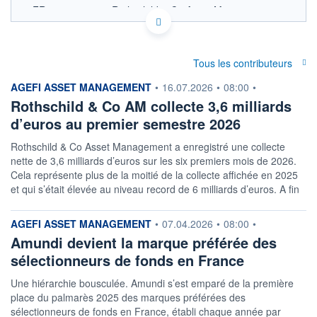
FR0010275594 - Rothschild & Co Asset Management
OPCVM DERNIER COURS CONNU AU 31/08/2022
Consulter le prospectus / DIC
Tous les contributeurs
CATÉGORIE MORNINGSTAR
Actions France Grandes
information fournie par
AGEFI ASSET MANAGEMENT
•
16.07.2026
•
08:00
•
Cap.
Rothschild & Co AM collecte 3,6 milliards
FONDS PARTENAIRES
d’euros au premier semestre 2026
TARIFS PRIVILÉGIÉS
0%
Rothschild & Co Asset Management a enregistré une collecte
ÉLIGIBILITÉ
nette de 3,6 milliards d’euros sur les six premiers mois de 2026.
PEA
PEA-PME
BOURSOVIE LUX
BOURSOVIE
Cela représente plus de la moitié de la collecte affichée en 2025
CTO BUSINESS
et qui s’était élevée au niveau record de 6 milliards d’euros. A fin
Non éligible Boursobank
ACTIF NET (EUR)
information fournie par
AGEFI ASSET MANAGEMENT
•
07.04.2026
•
08:00
•
12M / 30.04.25
Amundi devient la marque préférée des
sélectionneurs de fonds en France
NOTATION MORNINGSTAR ⁽¹⁾
Une hiérarchie bousculée. Amundi s’est emparé de la première
place du palmarès 2025 des marques préférées des
RISQUE DU FONDS (SRI)
4
/7
sélectionneurs de fonds en France, établi chaque année par