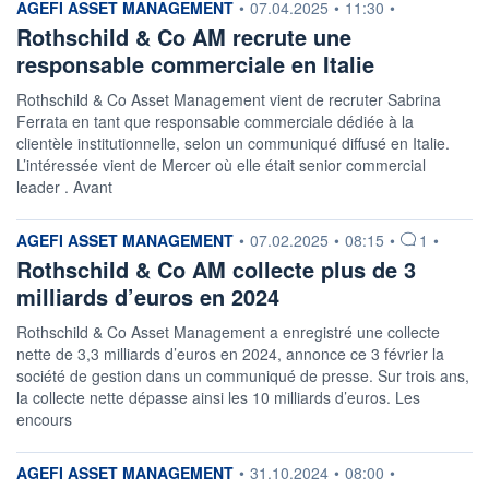
information fournie par
AGEFI ASSET MANAGEMENT
•
07.04.2025
•
11:30
•
Rothschild & Co AM recrute une
responsable commerciale en Italie
Rothschild & Co Asset Management vient de recruter Sabrina
Ferrata en tant que responsable commerciale dédiée à la
clientèle institutionnelle, selon un communiqué diffusé en Italie.
L’intéressée vient de Mercer où elle était senior commercial
leader . Avant
information fournie par
AGEFI ASSET MANAGEMENT
•
07.02.2025
•
08:15
•
1
•
Rothschild & Co AM collecte plus de 3
milliards d’euros en 2024
Rothschild & Co Asset Management a enregistré une collecte
nette de 3,3 milliards d’euros en 2024, annonce ce 3 février la
société de gestion dans un communiqué de presse. Sur trois ans,
la collecte nette dépasse ainsi les 10 milliards d’euros. Les
encours
information fournie par
AGEFI ASSET MANAGEMENT
•
31.10.2024
•
08:00
•