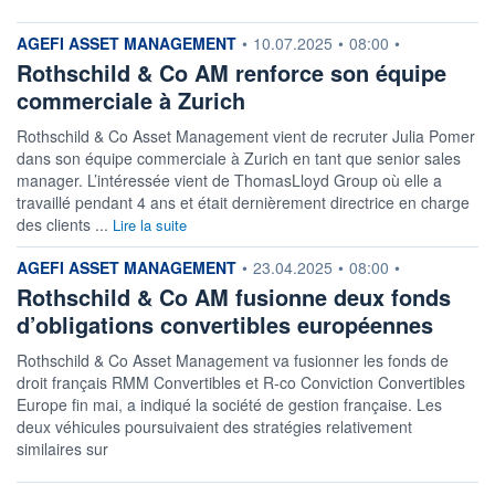
information fournie par
AGEFI ASSET MANAGEMENT
•
10.07.2025
•
08:00
•
Rothschild & Co AM renforce son équipe
commerciale à Zurich
Rothschild & Co Asset Management vient de recruter Julia Pomer
dans son équipe commerciale à Zurich en tant que senior sales
manager. L’intéressée vient de ThomasLloyd Group où elle a
travaillé pendant 4 ans et était dernièrement directrice en charge
des clients ...
Lire la suite
information fournie par
AGEFI ASSET MANAGEMENT
•
23.04.2025
•
08:00
•
Rothschild & Co AM fusionne deux fonds
d’obligations convertibles européennes
Rothschild & Co Asset Management va fusionner les fonds de
droit français RMM Convertibles et R-co Conviction Convertibles
Europe fin mai, a indiqué la société de gestion française. Les
deux véhicules poursuivaient des stratégies relativement
similaires sur