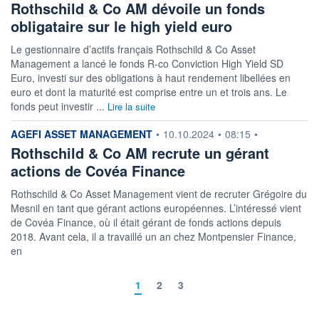
Rothschild & Co AM dévoile un fonds
obligataire sur le high yield euro
Le gestionnaire d’actifs français Rothschild & Co Asset
Management a lancé le fonds R-co Conviction High Yield SD
Euro, investi sur des obligations à haut rendement libellées en
euro et dont la maturité est comprise entre un et trois ans. Le
fonds peut investir ...
Lire la suite
information fournie par
AGEFI ASSET MANAGEMENT
•
10.10.2024
•
08:15
•
Rothschild & Co AM recrute un gérant
actions de Covéa Finance
Rothschild & Co Asset Management vient de recruter Grégoire du
Mesnil en tant que gérant actions européennes. L’intéressé vient
de Covéa Finance, où il était gérant de fonds actions depuis
2018. Avant cela, il a travaillé un an chez Montpensier Finance,
en
1
2
3