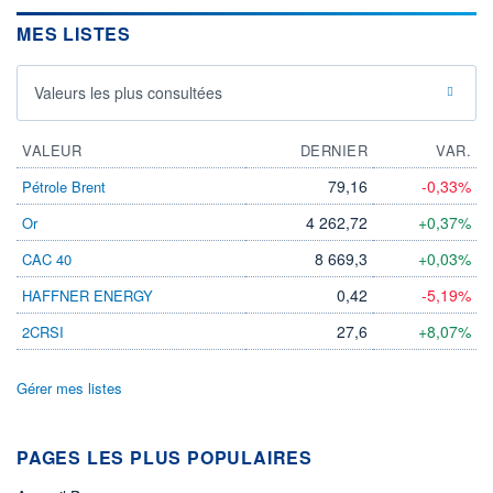
MES LISTES
Valeurs les plus consultées
VALEUR
DERNIER
VAR.
79,16
-0,33%
Pétrole Brent
4 262,72
+0,37%
Or
8 669,3
+0,03%
CAC 40
0,42
-5,19%
HAFFNER ENERGY
27,6
+8,07%
2CRSI
Gérer mes listes
PAGES LES PLUS POPULAIRES