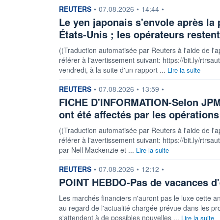
information fournie par
REUTERS
•
07.08.2026
•
14:44
•
Le yen japonais s'envole après la 
États-Unis ; les opérateurs restent
((Traduction automatisée par Reuters à l'aide de l'a
référer à l'avertissement suivant: https://bit.ly/rt
vendredi, à la suite d'un rapport ...
Lire la suite
information fournie par
REUTERS
•
07.08.2026
•
13:59
•
FICHE D'INFORMATION-Selon JPMor
ont été affectés par les opérations
((Traduction automatisée par Reuters à l'aide de l'a
référer à l'avertissement suivant: https://bit.ly/rtrsa
par Nell Mackenzie et ...
Lire la suite
information fournie par
REUTERS
•
07.08.2026
•
12:12
•
POINT HEBDO-Pas de vacances d'é
Les marchés financiers n'auront pas le luxe cette 
au regard de l'actualité chargée prévue dans les p
s'attendent à de possibles nouvelles ...
Lire la suite