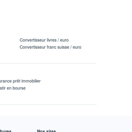
Convertisseur livres / euro
Convertisseur franc suisse / euro
rance prêt immobilier
stir en bourse
A
chures
Nos sites