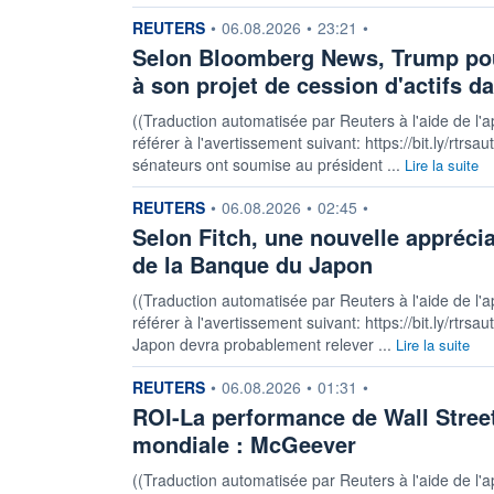
information fournie par
REUTERS
•
06.08.2026
•
23:21
•
Selon Bloomberg News, Trump pourr
à son projet de cession d'actifs d
((Traduction automatisée par Reuters à l'aide de l'a
référer à l'avertissement suivant: https://bit.ly/rtrs
sénateurs ont soumise au président ...
Lire la suite
information fournie par
REUTERS
•
06.08.2026
•
02:45
•
Selon Fitch, une nouvelle appréci
de la Banque du Japon
((Traduction automatisée par Reuters à l'aide de l'a
référer à l'avertissement suivant: https://bit.ly/rtr
Japon devra probablement relever ...
Lire la suite
information fournie par
REUTERS
•
06.08.2026
•
01:31
•
ROI-La performance de Wall Street 
mondiale : McGeever
((Traduction automatisée par Reuters à l'aide de l'a