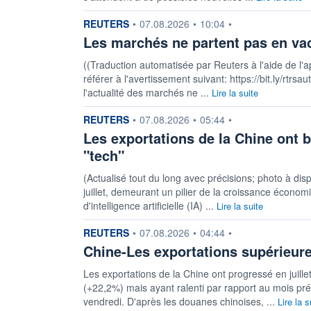
information fournie par
REUTERS
•
07.08.2026
•
10:04
•
Les marchés ne partent pas en va
((Traduction automatisée par Reuters à l'aide de l'a
référer à l'avertissement suivant: https://bit.ly/rtr
l'actualité des marchés ne ...
Lire la suite
information fournie par
REUTERS
•
07.08.2026
•
05:44
•
Les exportations de la Chine ont ba
"tech"
(Actualisé tout du long avec précisions; photo à dis
juillet, demeurant un pilier de la croissance écono
d'intelligence artificielle (IA) ...
Lire la suite
information fournie par
REUTERS
•
07.08.2026
•
04:44
•
Chine-Les exportations supérieures
Les exportations de la Chine ont progressé en juill
(+22,2%) mais ayant ralenti par rapport au mois pr
vendredi. D'après les douanes chinoises, ...
Lire la s