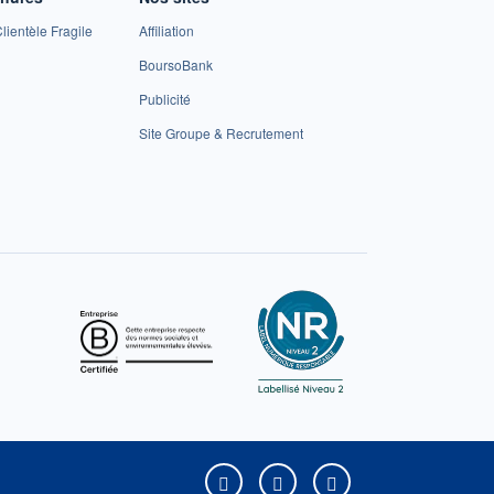
lientèle Fragile
Affiliation
BoursoBank
Publicité
Site Groupe & Recrutement
Boursorama sur Facebook
Boursorama sur X
Boursorama sur Yo