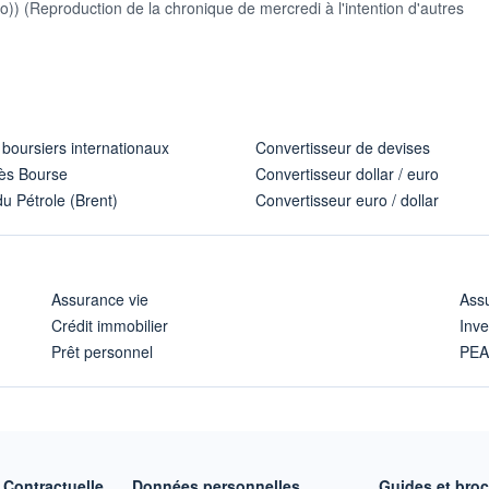
auto)) (Reproduction de la chronique de mercredi à l'intention d'autres
 boursiers internationaux
Convertisseur de devises
ès Bourse
Convertisseur dollar / euro
u Pétrole (Brent)
Convertisseur euro / dollar
Assurance vie
Assu
Crédit immobilier
Inve
Prêt personnel
PE
Contractuelle
Données personnelles
Guides et bro