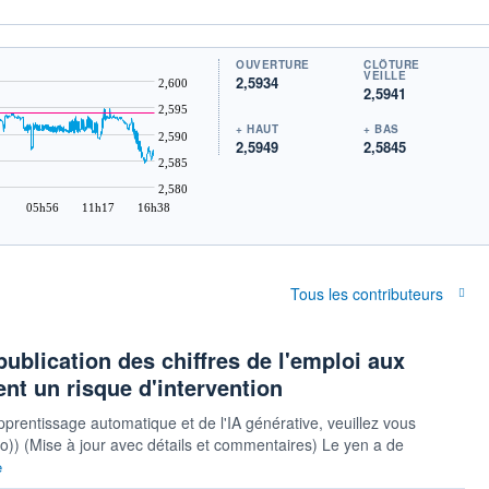
OUVERTURE
CLÔTURE
VEILLE
2,5934
2,600
2,5941
2,595
+ HAUT
+ BAS
2,590
2,5949
2,5845
2,585
2,580
05h56
11h17
16h38
Tous les contributeurs
publication des chiffres de l'emploi aux
ent un risque d'intervention
pprentissage automatique et de l'IA générative, veuillez vous
auto)) (Mise à jour avec détails et commentaires) Le yen a de
e