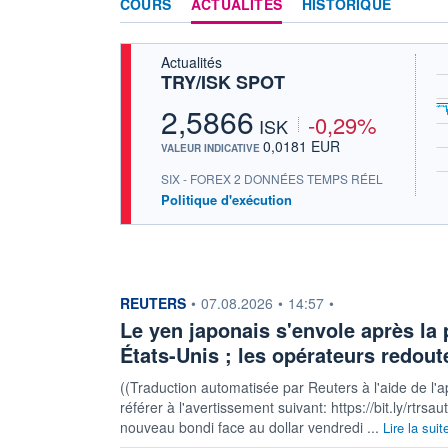
COURS
ACTUALITÉS
HISTORIQUE
Actualités
TRY/ISK SPOT
2,5866
-0,29%
ISK
0,0181 EUR
VALEUR INDICATIVE
SIX - FOREX 2 DONNÉES TEMPS RÉEL
Politique d'exécution
information fournie par
REUTERS
•
07.08.2026
•
14:57
•
Le yen japonais s'envole après la 
États-Unis ; les opérateurs redout
((Traduction automatisée par Reuters à l'aide de l'a
référer à l'avertissement suivant: https://bit.ly/rtrs
nouveau bondi face au dollar vendredi ...
Lire la suit