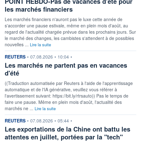
POINT HEBDO-Pas de vacances d'été pour
les marchés financiers
Les marchés financiers n'auront pas le luxe cette année de
s'accorder une pause estivale, même en plein mois d'août, au
regard de l'actualité chargée prévue dans les prochains jours. Sur
le marché des changes, les cambistes s'attendent à de possibles
nouvelles ...
Lire la suite
information fournie par
REUTERS
•
07.08.2026
•
10:04
•
Les marchés ne partent pas en vacances
d'été
((Traduction automatisée par Reuters à l'aide de l'apprentissage
automatique et de l'IA générative, veuillez vous référer à
l'avertissement suivant: https://bit.ly/rtrsauto)) Pas le temps de
faire une pause. Même en plein mois d'août, l'actualité des
marchés ne ...
Lire la suite
information fournie par
REUTERS
•
07.08.2026
•
05:44
•
Les exportations de la Chine ont battu les
attentes en juillet, portées par la "tech"