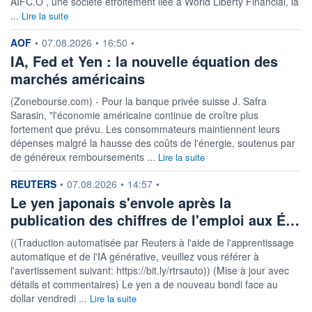
AIFC.O , une société étroitement liée à World Liberty Financial, la
...
Lire la suite
information fournie par
AOF
•
07.08.2026
•
16:50
•
IA, Fed et Yen : la nouvelle équation des
marchés américains
(Zonebourse.com) - Pour la banque privée suisse J. Safra
Sarasin, "l'économie américaine continue de croître plus
fortement que prévu. Les consommateurs maintiennent leurs
dépenses malgré la hausse des coûts de l'énergie, soutenus par
de généreux remboursements ...
Lire la suite
information fournie par
REUTERS
•
07.08.2026
•
14:57
•
Le yen japonais s'envole après la
publication des chiffres de l'emploi aux É…
((Traduction automatisée par Reuters à l'aide de l'apprentissage
automatique et de l'IA générative, veuillez vous référer à
l'avertissement suivant: https://bit.ly/rtrsauto)) (Mise à jour avec
détails et commentaires) Le yen a de nouveau bondi face au
dollar vendredi ...
Lire la suite