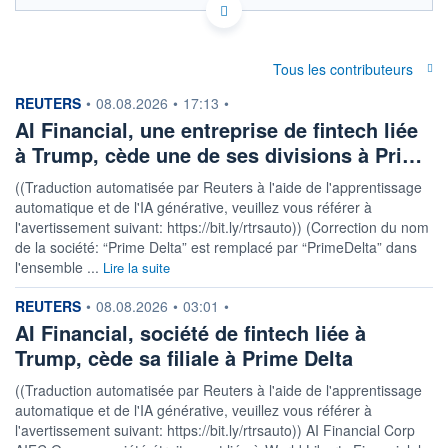
Politique d'exécution
0,0408
Tous les contributeurs
0,0406
information fournie par
REUTERS
•
08.08.2026
•
17:13
•
AI Financial, une entreprise de fintech liée
0,0404
à Trump, cède une de ses divisions à Pri…
0,0402
08h02
15h29
((Traduction automatisée par Reuters à l'aide de l'apprentissage
automatique et de l'IA générative, veuillez vous référer à
OUVERTURE
CLÔTURE VEILLE
0,0404
0,0406
l'avertissement suivant: https://bit.ly/rtrsauto)) (Correction du nom
de la société: “Prime Delta” est remplacé par “PrimeDelta” dans
+ HAUT
+ BAS
l'ensemble ...
Lire la suite
0,0406
0,0404
information fournie par
REUTERS
COTATION SPÉCIFIQUE
•
08.08.2026
•
03:01
•
OMR/SEK
AI Financial, société de fintech liée à
24,6234
-0,14%
Trump, cède sa filiale à Prime Delta
((Traduction automatisée par Reuters à l'aide de l'apprentissage
+ PORTEFEUILLE
+ LISTE
automatique et de l'IA générative, veuillez vous référer à
l'avertissement suivant: https://bit.ly/rtrsauto)) AI Financial Corp