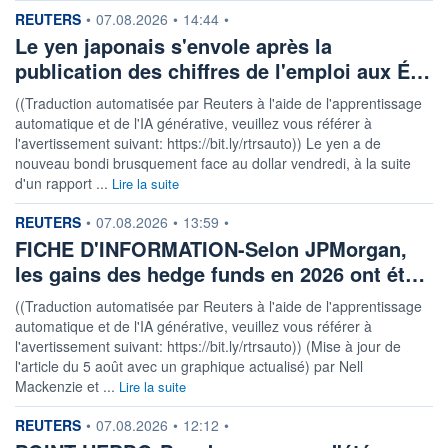
information fournie par
REUTERS
•
07.08.2026
•
14:44
•
Le yen japonais s'envole après la
publication des chiffres de l'emploi aux É…
((Traduction automatisée par Reuters à l'aide de l'apprentissage
automatique et de l'IA générative, veuillez vous référer à
l'avertissement suivant: https://bit.ly/rtrsauto)) Le yen a de
nouveau bondi brusquement face au dollar vendredi, à la suite
d'un rapport ...
Lire la suite
information fournie par
REUTERS
•
07.08.2026
•
13:59
•
FICHE D'INFORMATION-Selon JPMorgan,
les gains des hedge funds en 2026 ont ét…
((Traduction automatisée par Reuters à l'aide de l'apprentissage
automatique et de l'IA générative, veuillez vous référer à
l'avertissement suivant: https://bit.ly/rtrsauto)) (Mise à jour de
l'article du 5 août avec un graphique actualisé) par Nell
Mackenzie et ...
Lire la suite
information fournie par
REUTERS
•
07.08.2026
•
12:12
•