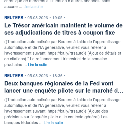
chronique de mercredi à l'intention d'autres abonnés, sans
aucune ...
Lire la suite
information fournie par
REUTERS
•
05.08.2026
•
19:05
•
Le Trésor américain maintient le volume de
ses adjudications de titres à coupon fixe
((Traduction automatisée par Reuters à l'aide de l'apprentissage
automatique et de l'IA générative, veuillez vous référer à
l'avertissement suivant: https://bit.ly/rtrsauto)) (Ajout de détails et
de citations) * Le refinancement trimestriel de la semaine
prochaine ...
Lire la suite
information fournie par
REUTERS
•
05.08.2026
•
18:36
•
Deux banques régionales de la Fed vont
lancer une enquête pilote sur le marché d…
((Traduction automatisée par Reuters à l'aide de l'apprentissage
automatique et de l'IA générative, veuillez vous référer à
l'avertissement suivant: https://bit.ly/rtrsauto)) (Ajoute des
précisions sur l'enquête pilote et le contexte général) Les
banques fédérales ...
Lire la suite