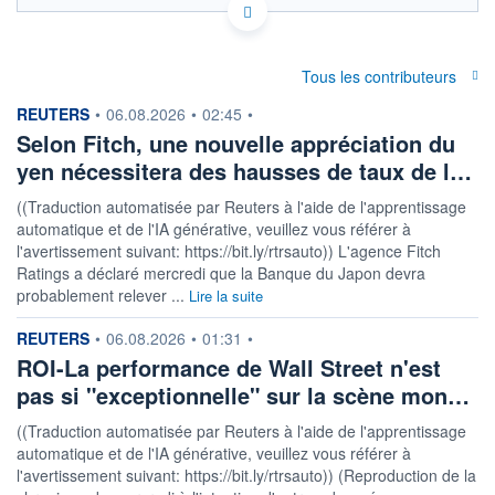
Politique d'exécution
0,0328
Tous les contributeurs
0,0326
information fournie par
REUTERS
•
06.08.2026
•
02:45
•
Selon Fitch, une nouvelle appréciation du
0,0324
yen nécessitera des hausses de taux de l…
0,0322
07h34
14h33
21h32
((Traduction automatisée par Reuters à l'aide de l'apprentissage
automatique et de l'IA générative, veuillez vous référer à
OUVERTURE
CLÔTURE VEILLE
0,0326
0,0326
l'avertissement suivant: https://bit.ly/rtrsauto)) L'agence Fitch
Ratings a déclaré mercredi que la Banque du Japon devra
+ HAUT
+ BAS
probablement relever ...
Lire la suite
0,0326
0,0322
information fournie par
REUTERS
COTATION SPÉCIFIQUE
•
06.08.2026
•
01:31
•
BRL/JPY
ROI-La performance de Wall Street n'est
30,9536
+0,86%
pas si "exceptionnelle" sur la scène mon…
((Traduction automatisée par Reuters à l'aide de l'apprentissage
+ PORTEFEUILLE
+ LISTE
automatique et de l'IA générative, veuillez vous référer à
l'avertissement suivant: https://bit.ly/rtrsauto)) (Reproduction de la