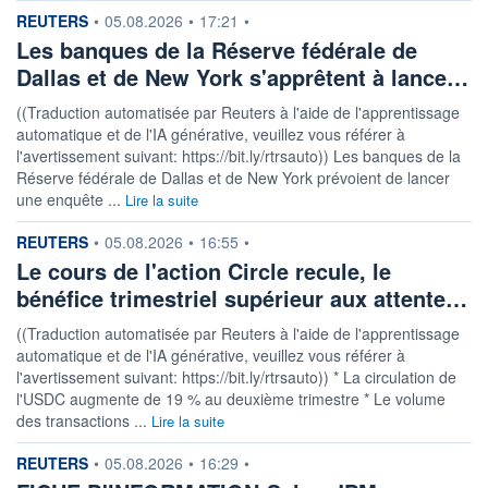
information fournie par
REUTERS
•
05.08.2026
•
17:21
•
Les banques de la Réserve fédérale de
Dallas et de New York s'apprêtent à lance…
((Traduction automatisée par Reuters à l'aide de l'apprentissage
automatique et de l'IA générative, veuillez vous référer à
l'avertissement suivant: https://bit.ly/rtrsauto)) Les banques de la
Réserve fédérale de Dallas et de New York prévoient de lancer
une enquête ...
Lire la suite
information fournie par
REUTERS
•
05.08.2026
•
16:55
•
Le cours de l'action Circle recule, le
bénéfice trimestriel supérieur aux attente…
((Traduction automatisée par Reuters à l'aide de l'apprentissage
automatique et de l'IA générative, veuillez vous référer à
l'avertissement suivant: https://bit.ly/rtrsauto)) * La circulation de
l'USDC augmente de 19 % au deuxième trimestre * Le volume
des transactions ...
Lire la suite
information fournie par
REUTERS
•
05.08.2026
•
16:29
•