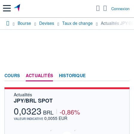
Menu
Connexion
Bourse
Devises
Taux de change
Actualités JPY/
COURS
ACTUALITÉS
HISTORIQUE
Actualités
JPY/BRL SPOT
0,0323
-0,86%
BRL
0,0055 EUR
VALEUR INDICATIVE
SIX - FOREX 2 DONNÉES TEMPS RÉEL