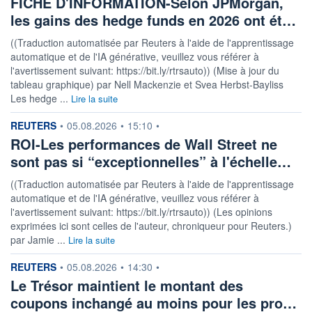
FICHE D'INFORMATION-Selon JPMorgan,
les gains des hedge funds en 2026 ont ét…
((Traduction automatisée par Reuters à l'aide de l'apprentissage
automatique et de l'IA générative, veuillez vous référer à
l'avertissement suivant: https://bit.ly/rtrsauto)) (Mise à jour du
tableau graphique) par Nell Mackenzie et Svea Herbst-Bayliss
Les hedge ...
Lire la suite
information fournie par
REUTERS
•
05.08.2026
•
15:10
•
ROI-Les performances de Wall Street ne
sont pas si “exceptionnelles” à l'échelle…
((Traduction automatisée par Reuters à l'aide de l'apprentissage
automatique et de l'IA générative, veuillez vous référer à
l'avertissement suivant: https://bit.ly/rtrsauto)) (Les opinions
exprimées ici sont celles de l'auteur, chroniqueur pour Reuters.)
par Jamie ...
Lire la suite
information fournie par
REUTERS
•
05.08.2026
•
14:30
•
Le Trésor maintient le montant des
coupons inchangé au moins pour les pro…