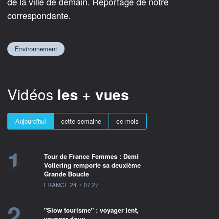
de la ville de demain. Reportage de notre
correspondante.
Environnement
Vidéos
les + vues
Aujourd'hui
cette semaine
ce mois
1
Tour de France Femmes : Demi
Vollering remporte sa deuxième
Grande Boucle
information fournie par
FRANCE 24
•
07:27
2
"Slow tourisme" : voyager lent,
voyager doux