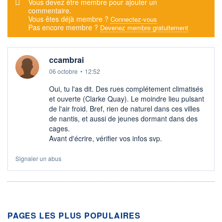
Message d'alerte
Vous devez être membre pour ajouter un
commentaire.
Vous êtes déjà membre ?
Connectez-vous
Pas encore membre ?
Devenez membre gratuitement
ccambrai
06 octobre
•
12:52
Oui, tu l'as dit. Des rues complétement climatisés
et ouverte (Clarke Quay). Le moindre lieu pulsant
de l'air froid. Bref, rien de naturel dans ces villes
de nantis, et aussi de jeunes dormant dans des
cages.
Avant d'écrire, vérifier vos infos svp.
Signaler un abus
PAGES LES PLUS POPULAIRES