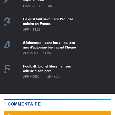
information fournie par
FRANCE 24
•
12:56
3
Ce qu'il faut savoir sur l'éclipse
solaire en France
information fournie par
AFP
•
14:28
4
Sécheresse : dans les villes, des
airs d'automne bien avant l'heure
information fournie par
AFP VIDEO
•
14:35
5
Football: Lionel Messi fait ses
adieux à son père
information fournie par
AFP VIDEO
•
14:35
•
1
1 COMMENTAIRE