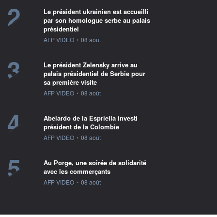
2
Le président ukrainien est accueilli
par son homologue serbe au palais
présidentiel
information fournie par
AFP VIDEO
•
08 août
3
Le président Zelensky arrive au
palais présidentiel de Serbie pour
sa première visite
information fournie par
AFP VIDEO
•
08 août
4
Abelardo de la Espriella investi
président de la Colombie
information fournie par
AFP VIDEO
•
08 août
5
Au Porge, une soirée de solidarité
avec les commerçants
information fournie par
AFP VIDEO
•
08 août