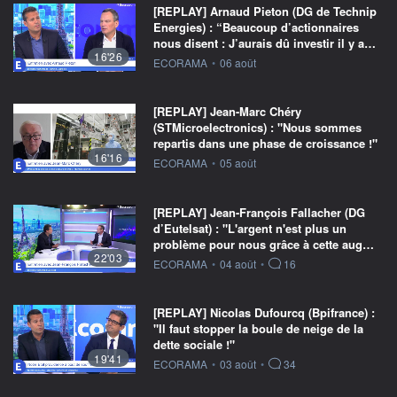
[REPLAY] Arnaud Pieton (DG de Technip
Energies) : “Beaucoup d’actionnaires
nous disent : J’aurais dû investir il y a…
16'26
information fournie par
ECORAMA
•
06 août
[REPLAY] Jean-Marc Chéry
(STMicroelectronics) : "Nous sommes
repartis dans une phase de croissance !"
16'16
information fournie par
ECORAMA
•
05 août
[REPLAY] Jean-François Fallacher (DG
d’Eutelsat) : "L'argent n'est plus un
problème pour nous grâce à cette aug…
22'03
information fournie par
ECORAMA
•
04 août
•
16
[REPLAY] Nicolas Dufourcq (Bpifrance) :
"Il faut stopper la boule de neige de la
dette sociale !"
19'41
information fournie par
ECORAMA
•
03 août
•
34