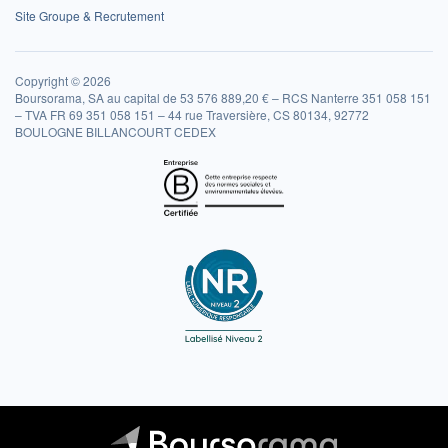
Site Groupe & Recrutement
Copyright © 2026
Boursorama, SA au capital de 53 576 889,20 € – RCS Nanterre 351 058 151
– TVA FR 69 351 058 151 – 44 rue Traversière, CS 80134, 92772
BOULOGNE BILLANCOURT CEDEX