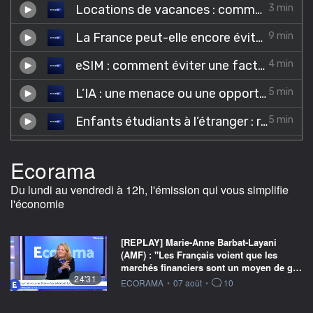
Ecorama
Du lundi au vendredi à 12h, l'émission qui vous simplifie
l'économie
[REPLAY] Marie-Anne Barbat-Layani
(AMF) : "Les Français voient que les
marchés financiers sont un moyen de g…
24'31
information fournie par
ECORAMA
•
07 août
•
10