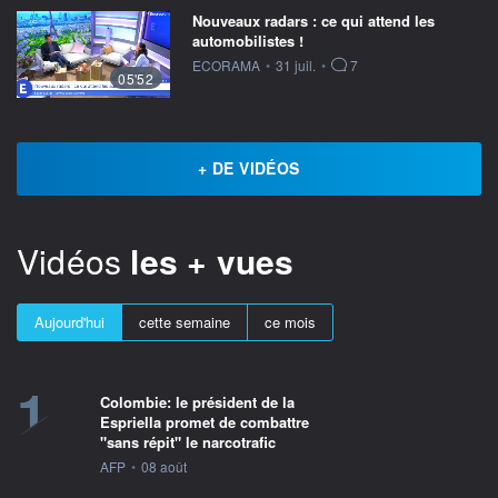
Nouveaux radars : ce qui attend les
automobilistes !
information fournie par
ECORAMA
•
31 juil.
•
7
05'52
+ DE VIDÉOS
Vidéos
les + vues
Aujourd'hui
cette semaine
ce mois
1
Colombie: le président de la
Espriella promet de combattre
"sans répit" le narcotrafic
information fournie par
AFP
•
08 août