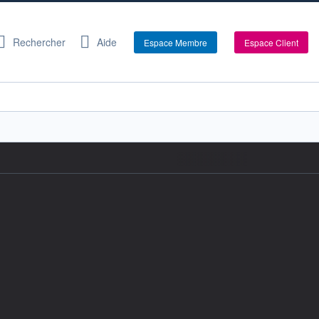
Rechercher
Aide
Espace Membre
Espace Client