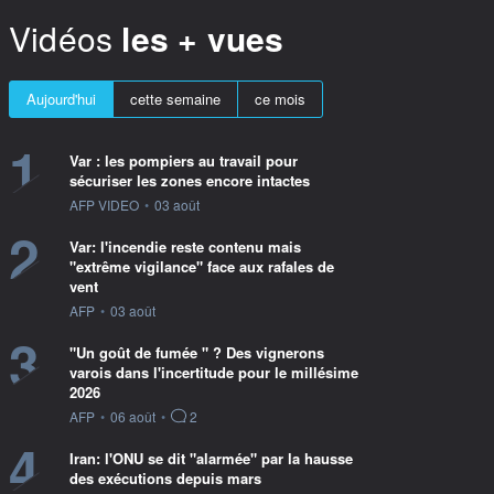
Vidéos
les + vues
Aujourd'hui
cette semaine
ce mois
1
Var : les pompiers au travail pour
sécuriser les zones encore intactes
information fournie par
AFP VIDEO
•
03 août
2
Var: l'incendie reste contenu mais
"extrême vigilance" face aux rafales de
vent
information fournie par
AFP
•
03 août
3
"Un goût de fumée " ? Des vignerons
varois dans l'incertitude pour le millésime
2026
information fournie par
AFP
•
06 août
•
2
4
Iran: l'ONU se dit "alarmée" par la hausse
des exécutions depuis mars