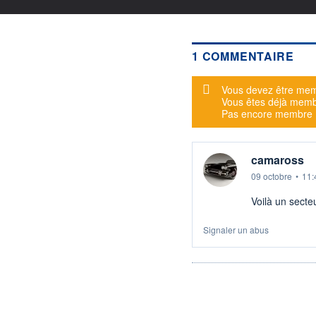
1 COMMENTAIRE
Message d'alerte
Vous devez être mem
Vous êtes déjà mem
Pas encore membre
camaross
09 octobre
•
11:
Voilà un secte
Signaler un abus