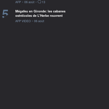
information fournie par
AFP
•
06 août
•
13
5
Mégafeu en Gironde: les cabanes
ostréicoles de L'Herbe rouvrent
information fournie par
AFP VIDEO
•
06 août