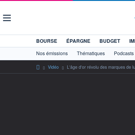
Menu
BOURSE
ÉPARGNE
BUDGET
IM
Nos émissions
Thématiques
Podcasts
Vidéo
L'âge d'or révolu des marques de l