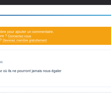
bre pour ajouter un commentaire.
bre ?
Connectez-vous
 ?
Devenez membre gratuitement
46
ur où ils ne pourront jamais nous égaler