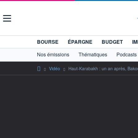
Menu
BOURSE
ÉPARGNE
BUDGET
IM
Nos émissions
Thématiques
Podcasts
Vidéo
Haut-Karabakh : un an après, Bakou