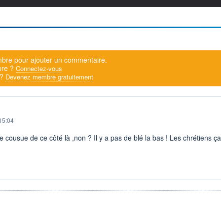
bre pour ajouter un commentaire.
bre ?
Connectez-vous
 ?
Devenez membre gratuitement
15:04
cousue de ce côté là ,non ? Il y a pas de blé la bas ! Les chrétiens ça