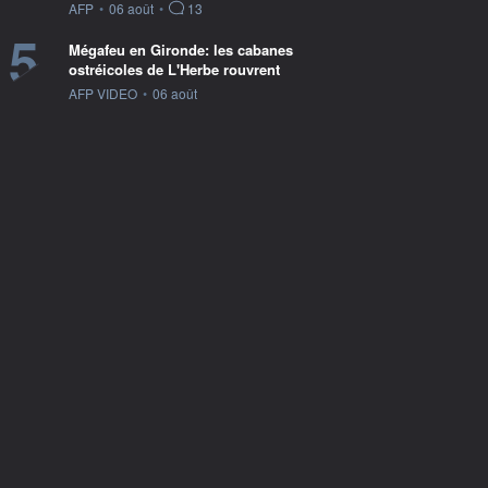
information fournie par
AFP
•
06 août
•
13
5
Mégafeu en Gironde: les cabanes
ostréicoles de L'Herbe rouvrent
information fournie par
AFP VIDEO
•
06 août