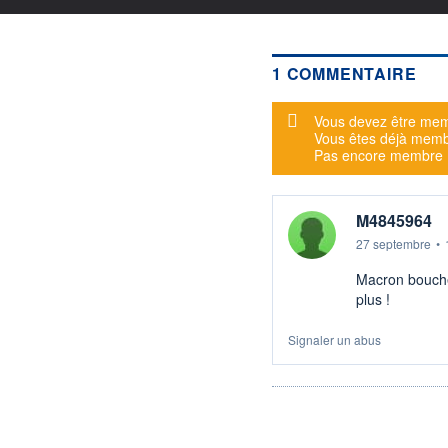
1 COMMENTAIRE
Message d'alerte
Vous devez être mem
Vous êtes déjà mem
Pas encore membre
M4845964
27 septembre
•
Macron bouche 
plus !
Signaler un abus