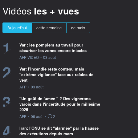
Vidéos
les + vues
Aujourd'hui
cette semaine
ce mois
1
Var : les pompiers au travail pour
sécuriser les zones encore intactes
information fournie par
AFP VIDEO
•
03 août
2
Var: l'incendie reste contenu mais
"extrême vigilance" face aux rafales de
vent
information fournie par
AFP
•
03 août
3
"Un goût de fumée " ? Des vignerons
varois dans l'incertitude pour le millésime
2026
information fournie par
AFP
•
06 août
•
2
4
Iran: l'ONU se dit "alarmée" par la hausse
des exécutions depuis mars