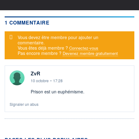
1 COMMENTAIRE
Message d'alerte
Vous devez être membre pour ajouter un
commentaire.
Vous êtes déjà membre ?
Connectez-vous
Pas encore membre ?
Devenez membre gratuitement
ZvR
10 octobre
•
17:28
Prison est un euphémisme.
Signaler un abus