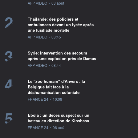
information fournie par
AFP VIDEO
•
03 août
2
Thaïlande: des policiers et
ambulances devant un lycée après
une fusillade mortelle
information fournie par
AFP VIDEO
•
08:45
3
Syrie: intervention des secours
après une explosion près de Damas
information fournie par
AFP VIDEO
•
08:44
4
Le "zoo humain" d'Anvers : la
Belgique fait face à la
déshumanisation coloniale
information fournie par
FRANCE 24
•
10:08
5
Ebola : un décès suspect sur un
bateau en direction de Kinshasa
information fournie par
FRANCE 24
•
06 août