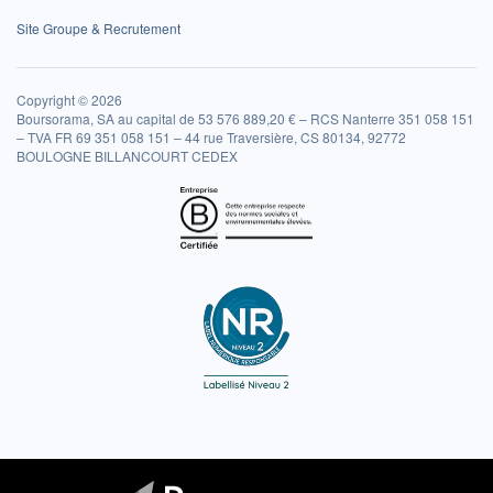
Site Groupe & Recrutement
Copyright © 2026
Boursorama, SA au capital de 53 576 889,20 € – RCS Nanterre 351 058 151
– TVA FR 69 351 058 151 – 44 rue Traversière, CS 80134, 92772
BOULOGNE BILLANCOURT CEDEX