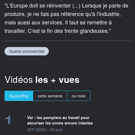
"L'Europe doit se réinventer (...) Lorsque je parle de
produire, je ne fais pas référence qu'à l'industrie,
mais aussi aux services. Il faut se remettre à
travailler. C'est la fin des trente glandeuses."
Guerre commerciale
Vidéos
les + vues
Aujourd'hui
cette semaine
ce mois
1
Var : les pompiers au travail pour
sécuriser les zones encore intactes
information fournie par
AFP VIDEO
•
03 août