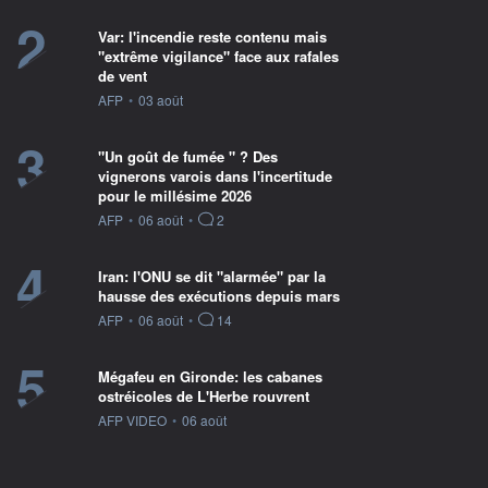
2
Var: l'incendie reste contenu mais
"extrême vigilance" face aux rafales
de vent
information fournie par
AFP
•
03 août
3
"Un goût de fumée " ? Des
vignerons varois dans l'incertitude
pour le millésime 2026
information fournie par
AFP
•
06 août
•
2
4
Iran: l'ONU se dit "alarmée" par la
hausse des exécutions depuis mars
information fournie par
AFP
•
06 août
•
14
5
Mégafeu en Gironde: les cabanes
ostréicoles de L'Herbe rouvrent
information fournie par
AFP VIDEO
•
06 août