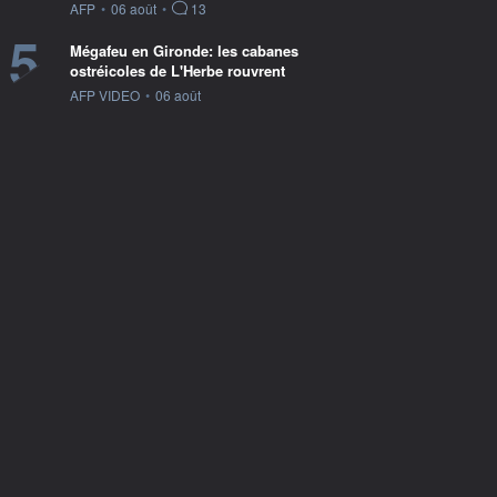
information fournie par
AFP
•
06 août
•
13
5
Mégafeu en Gironde: les cabanes
ostréicoles de L'Herbe rouvrent
information fournie par
AFP VIDEO
•
06 août