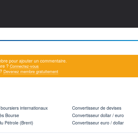
bre pour ajouter un commentaire.
bre ?
Connectez-vous
 ?
Devenez membre gratuitement
 boursiers internationaux
Convertisseur de devises
ès Bourse
Convertisseur dollar / euro
u Pétrole (Brent)
Convertisseur euro / dollar