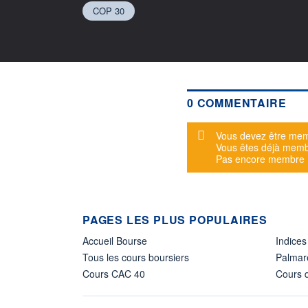
COP 30
0 COMMENTAIRE
Message d'alerte
Vous devez être mem
Vous êtes déjà mem
Pas encore membre
PAGES LES PLUS POPULAIRES
Accueil Bourse
Indices
Tous les cours boursiers
Palmar
Cours CAC 40
Cours d