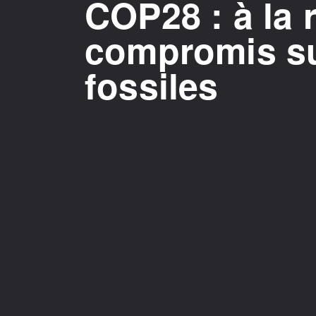
COP28 : à la 
compromis su
fossiles