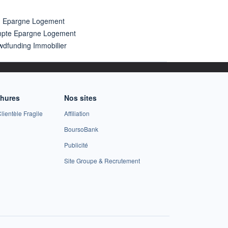
n Epargne Logement
pte Epargne Logement
wdfunding Immobilier
chures
Nos sites
lientèle Fragile
Affiliation
BoursoBank
Publicité
Site Groupe & Recrutement