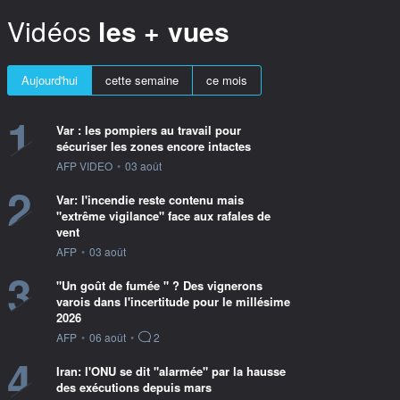
Vidéos
les + vues
Aujourd'hui
cette semaine
ce mois
1
Var : les pompiers au travail pour
sécuriser les zones encore intactes
information fournie par
AFP VIDEO
•
03 août
2
Var: l'incendie reste contenu mais
"extrême vigilance" face aux rafales de
vent
information fournie par
AFP
•
03 août
3
"Un goût de fumée " ? Des vignerons
varois dans l'incertitude pour le millésime
2026
information fournie par
AFP
•
06 août
•
2
4
Iran: l'ONU se dit "alarmée" par la hausse
des exécutions depuis mars