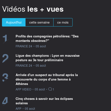
Vidéos
les + vues
Aujourd'hui
cette semaine
ce mois
1
Profits des compagnies pétrolières: "Des
montants obscènes?"
information fournie par
FRANCE 24
•
05 août
2
Ligue des champions : Lyon en mauvaise
posture au 3e tour préliminaire
information fournie par
FRANCE 24
•
05 août
3
Arrivée d'un suspect au tribunal après la
découverte du corps d'une femme à
Athènes
information fournie par
AFP VIDEO
•
05 août
•
1
4
Cinq choses à savoir sur les éclipses
solaires
information fournie par
AFP
•
05 août