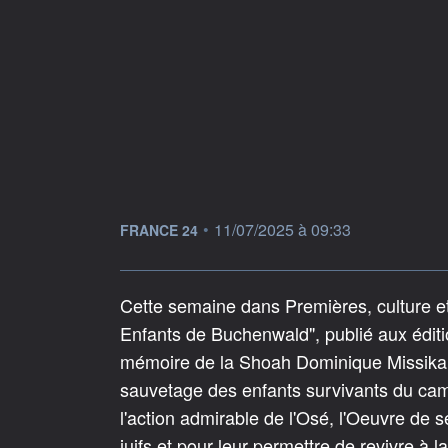
information fournie par
•
11/07/2025 à 09:33
FRANCE 24
Cette semaine dans Premières, culture et 
Enfants de Buchenwald", publié aux édition
mémoire de la Shoah Dominique Missika et 
sauvetage des enfants survivants du ca
l'action admirable de l'Osé, l'Oeuvre de 
juifs et pour leur permettre de revivre à 