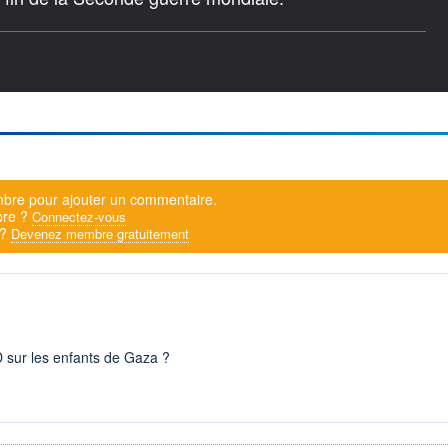
bre pour ajouter un commentaire.
bre ?
Connectez-vous
 ?
Devenez membre gratuitement
 sur les enfants de Gaza ?