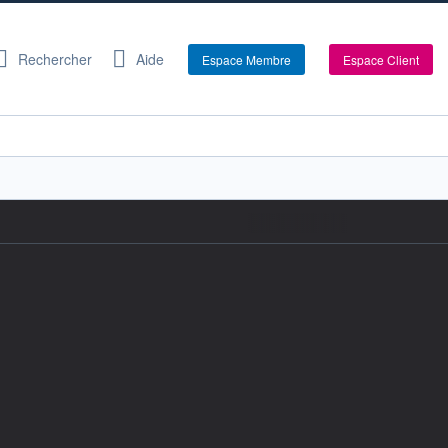
Rechercher
Aide
Espace Membre
Espace Client