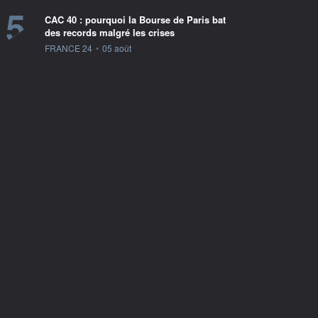
5
CAC 40 : pourquoi la Bourse de Paris bat
des records malgré les crises
information fournie par
FRANCE 24
•
05 août