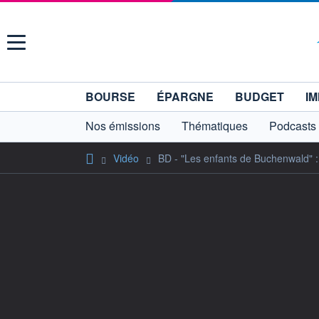
Menu
BOURSE
ÉPARGNE
BUDGET
IM
Nos émissions
Thématiques
Podcasts
Vidéo
BD - "Les enfants de Buchenwald" 