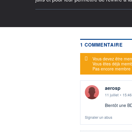
1 COMMENTAIRE
Message d'alerte
Vous devez être mem
Vous êtes déjà mem
Pas encore membre
aerosp
11 juillet
•
15:46
Bientôt une BD
Signaler un abus