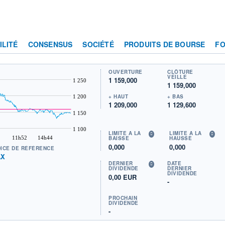
ILITÉ
CONSENSUS
SOCIÉTÉ
PRODUITS DE BOURSE
F
OUVERTURE
CLÔTURE
VEILLE
1 159,000
1 250
1 159,000
+ HAUT
+ BAS
1 200
1 209,000
1 129,600
1 150
1 100
LIMITE À LA
LIMITE À LA
11h52
14h44
BAISSE
HAUSSE
0,000
0,000
DICE DE RÉFÉRENCE
AX
DERNIER
DATE
DIVIDENDE
DERNIER
DIVIDENDE
0,00 EUR
-
PROCHAIN
DIVIDENDE
-