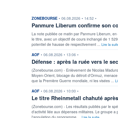
information fournie par
ZONEBOURSE
•
06.08.2026
•
14:52
•
Panmure Liberum confirme son con
La note publiée ce matin par Panmure Liberum, en c
le titre, avec un objectif de cours inchangé de 1 5
potentiel de hausse de respectivement ...
Lire la suit
information fournie par
AOF
•
06.08.2026
•
13:06
•
Défense : après la ruée vers le sec
(Zonebourse.com) - Enlèvement de Nicolas Maduro,
Moyen-Orient, blocage du détroit d'Ormuz, menace de
que la Première Guerre mondiale, ni les visées ...
Li
information fournie par
AOF
•
06.08.2026
•
10:00
•
Le titre Rheinmetall chahuté après
(Zonebourse.com) - Les résultats publiés par le spé
d'activité liée aux dépenses militaires. Le groupe a 
l'annulation du programme ...
Lire la suite