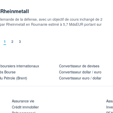
 Rheinmetall
e allemande de la défense, avec un objectif de cours inchangé de 2
é par Rheinmetall en Roumanie estimé à 5,7 MdsEUR portant sur
1
2
3
 boursiers internationaux
Convertisseur de devises
ès Bourse
Convertisseur dollar / euro
u Pétrole (Brent)
Convertisseur euro / dollar
Assurance vie
Assu
Crédit immobilier
Inve
Prêt personnel
PE