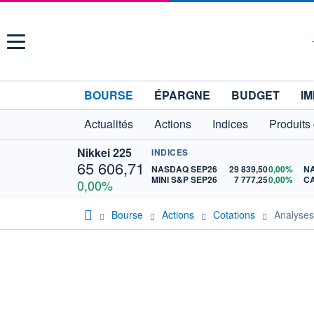
Menu
BOURSE
ÉPARGNE
BUDGET
IM
Actualités
Actions
Indices
Produits
Nikkei 225
INDICES
65 606,71
NASDAQ SEP26
29 839,50
0,00%
N
MINI S&P SEP26
7 777,25
0,00%
CA
0,00%
Bourse
Actions
Cotations
Analyse