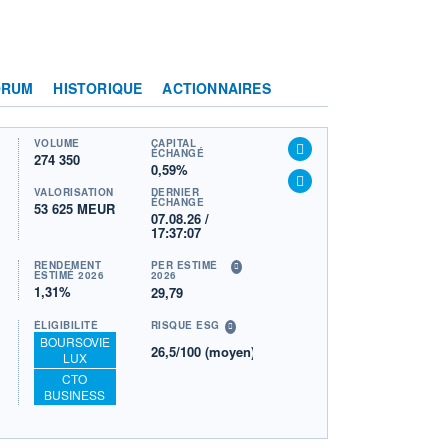
ORUM
HISTORIQUE
ACTIONNAIRES
VOLUME
CAPITAL
ÉCHANGÉ
274 350
0,59%
VALORISATION
DERNIER
ÉCHANGE
53 625 MEUR
07.08.26 /
17:37:07
RENDEMENT
PER ESTIMÉ
ESTIMÉ 2026
2026
1,31%
29,79
ÉLIGIBILITÉ
RISQUE ESG
BOURSOVIE
26,5/100 (moyen)
LUX
CTO
BUSINESS