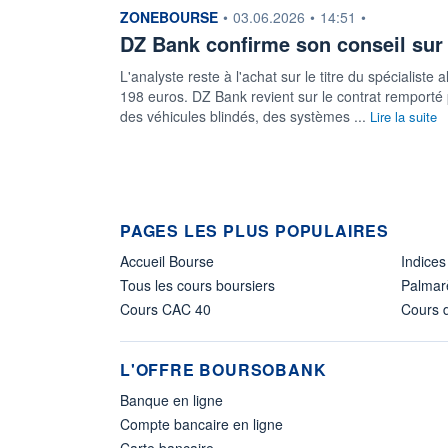
information fournie par
ZONEBOURSE
•
03.06.2026
•
14:51
•
DZ Bank confirme son conseil sur
L'analyste reste à l'achat sur le titre du spécialist
198 euros. DZ Bank revient sur le contrat remport
des véhicules blindés, des systèmes ...
Lire la suite
PAGES LES PLUS POPULAIRES
Accueil Bourse
Indices
Tous les cours boursiers
Palmar
Cours CAC 40
Cours d
L'OFFRE BOURSOBANK
Banque en ligne
Compte bancaire en ligne
Carte bancaire