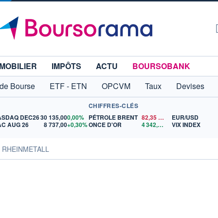
MOBILIER
IMPÔTS
ACTU
BOURSOBANK
 de Bourse
ETF - ETN
OPCVM
Taux
Devises
CHIFFRES-CLÉS
ASDAQ DEC26
30 135,00
0,00%
PÉTROLE BRENT
82,35
$US
EUR/USD
C AUG 26
8 737,00
+0,30%
ONCE D'OR
4 342,26
$US
VIX INDEX
s RHEINMETALL