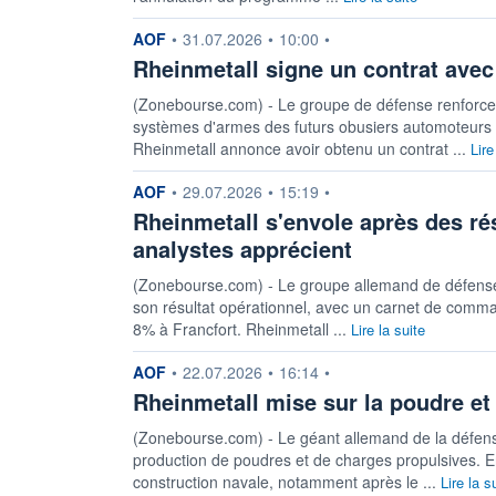
information fournie par
AOF
•
31.07.2026
•
10:00
•
Rheinmetall signe un contrat avec
(Zonebourse.com) - Le groupe de défense renforce
systèmes d'armes des futurs obusiers automoteurs d
Rheinmetall annonce avoir obtenu un contrat ...
Lire
information fournie par
AOF
•
29.07.2026
•
15:19
•
Rheinmetall s'envole après des rés
analystes apprécient
(Zonebourse.com) - Le groupe allemand de défense fa
son résultat opérationnel, avec un carnet de comman
8% à Francfort. Rheinmetall ...
Lire la suite
information fournie par
AOF
•
22.07.2026
•
16:14
•
Rheinmetall mise sur la poudre et 
(Zonebourse.com) - Le géant allemand de la défen
production de poudres et de charges propulsives. E
construction navale, notamment après le ...
Lire la s