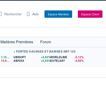
Rechercher
Aide
Espace Membre
Espace Client
Matières Premières
Forum
+ FORTES HAUSSES ET BAISSES SBF 120
1,1559
$US
UBISOFT
+4,43%
WORLDLINE
-5,12%
14,90
$US
ABIVAX
+3,54%
EUTELSAT
-4,58%