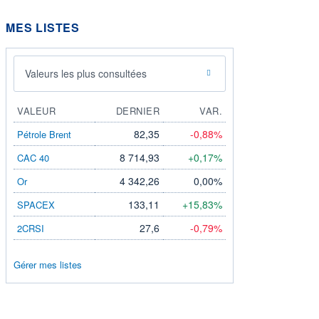
MES LISTES
Valeurs les plus consultées
VALEUR
DERNIER
VAR.
82,35
-0,88%
Pétrole Brent
8 714,93
+0,17%
CAC 40
4 342,26
0,00%
Or
133,11
+15,83%
SPACEX
27,6
-0,79%
2CRSI
Gérer mes listes