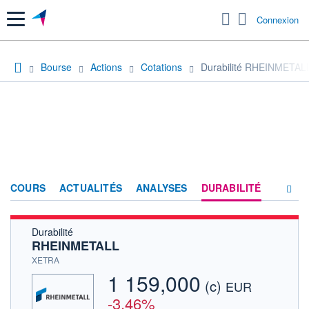
Menu
Connexion
Bourse
Actions
Cotations
Durabilité RHEINMETAL
COURS
ACTUALITÉS
ANALYSES
DURABILITÉ
Durabilité
CONSENSUS
RHEINMETALL
SOCIÉTÉ
XETRA
1 159,000
(c)
PRODUITS DE BOURSE
EUR
-3,46%
FORUM