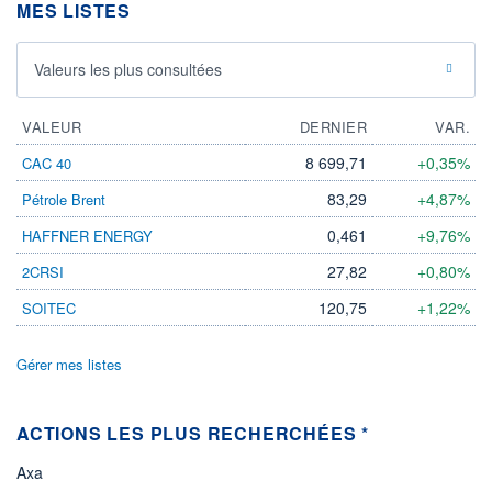
MES LISTES
Valeurs les plus consultées
VALEUR
DERNIER
VAR.
8 699,71
+0,35%
CAC 40
83,29
+4,87%
Pétrole Brent
0,461
+9,76%
HAFFNER ENERGY
27,82
+0,80%
2CRSI
120,75
+1,22%
SOITEC
Gérer mes listes
ACTIONS LES PLUS RECHERCHÉES *
Axa