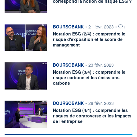
correspond la notion de risque ESG ?
information fournie par
BOURSOBANK
•
21 févr. 2023
•
1
Notation ESG (2/4) : comprendre le
risque d'exposition et le score de
management
information fournie par
BOURSOBANK
•
23 févr. 2023
Notation ESG (3/4) : comprendre le
risque carbone et les émissions
carbone
information fournie par
BOURSOBANK
•
28 févr. 2023
Notation ESG (4/4) : comprendre les
risques de controverse et les impacts
de l'entreprise