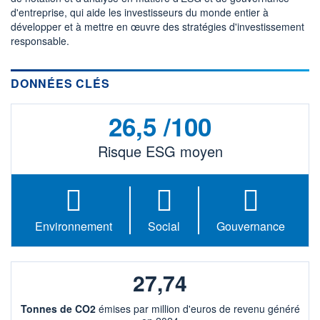
499 399
1,07%
d'entreprise, qui aide les investisseurs du monde entier à
VALORISATION
DERNIER ÉCHANGE
développer et à mettre en œuvre des stratégies d'investissement
54 215 MEUR
06.08.26 / 17:38:52
responsable.
LIMITE À LA
LIMITE À LA
BAISSE
HAUSSE
0,000
0,000
DONNÉES CLÉS
RENDEMENT
PER ESTIMÉ
ESTIMÉ 2026
2026
26,5 /100
1,31%
29,79
DERNIER
DATE
Risque ESG moyen
DIVIDENDE
DERNIER
DIVIDENDE
0,00 EUR
-
PROCHAIN
DIVIDENDE
-
Environnement
Social
Gouvernance
ÉLIGIBILITÉ
RISQUE ESG
BOURSOVIE LUX
26,5/100 (moyen)
CTO BUSINESS
27,74
+ PORTEFEUILLE
+ LISTE
Tonnes de CO2
émises par million d'euros de revenu généré