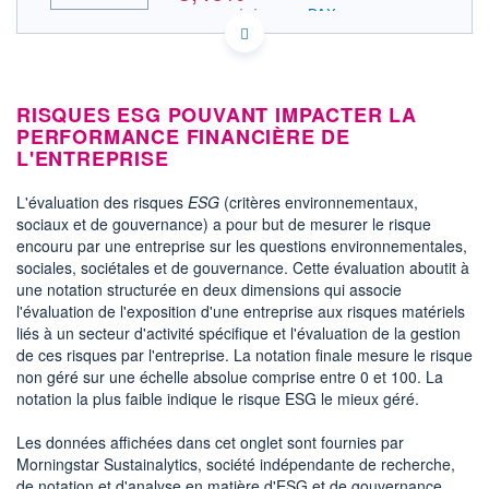
DAX
INDICE DE RÉFÉRENCE
HISTORIQUE
DE0007030009 RHM
DONNÉES TEMPS DIFFÉRÉ
ACTIONNAIRES
Politique d'exécution
RISQUES ESG POUVANT IMPACTER LA
Cotation sur les autres places
PERFORMANCE FINANCIÈRE DE
L'ENTREPRISE
1 250
1 200
L'évaluation des risques
ESG
(critères environnementaux,
sociaux et de gouvernance) a pour but de mesurer le risque
1 150
encouru par une entreprise sur les questions environnementales,
sociales, sociétales et de gouvernance. Cette évaluation aboutit à
1 100
11h54
14h46
une notation structurée en deux dimensions qui associe
l'évaluation de l'exposition d'une entreprise aux risques matériels
INDICE DE RÉFÉRENCE
liés à un secteur d'activité spécifique et l'évaluation de la gestion
DAX
de ces risques par l'entreprise. La notation finale mesure le risque
non géré sur une échelle absolue comprise entre 0 et 100. La
OUVERTURE
CLÔTURE VEILLE
notation la plus faible indique le risque ESG le mieux géré.
1 161,200
1 200,600
+ HAUT
+ BAS
Les données affichées dans cet onglet sont fournies par
1 238,000
1 120,600
Morningstar Sustainalytics, société indépendante de recherche,
VOLUME
CAPITAL ÉCHANGÉ
de notation et d'analyse en matière d'ESG et de gouvernance