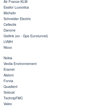
Air France-KLM
Essilor Luxxotica
Michelin
Schneider Electric
Cellectis
Danone
Getlink (ex - Gpe Eurotunnel)
LVMH
Nicox
Nokia
Veolia Environnement
Eramet
Alstom
Forvia
Quadient
Solocal
TechnipFMC
Valeo