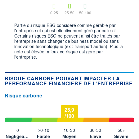
0-25
25-50
50-100
Partie du risque ESG considéré comme gérable par
l'entreprise et qui est effectivement géré par celle-ci.
Certains risques ESG ne peuvent ainsi être traités par
l'entreprise sans changer de business model ou sans
innovation technologique (ex : transport aérien). Plus la
note est élevée, mieux ce risque est géré par
l'entreprise.
RISQUE CARBONE POUVANT IMPACTER LA
PERFORMANCE FINANCIÈRE DE L'ENTREPRISE
Risque carbone
25,9
/100
0
>0-10
10-30
30-50
50+
Négligeable
Faible
Moyen
Élevé
Sévère