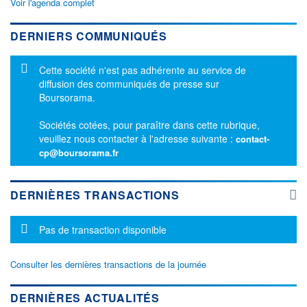
Voir l'agenda complet
DERNIERS COMMUNIQUÉS
Message d'information
Cette société n'est pas adhérente au service de
diffusion des communiqués de presse sur
Boursorama.
Sociétés cotées, pour paraître dans cette rubrique,
veuillez nous contacter à l'adresse suivante :
contact-
cp@boursorama.fr
DERNIÈRES TRANSACTIONS
Message d'information
Pas de transaction disponible
Consulter les dernières transactions de la journée
DERNIÈRES ACTUALITÉS