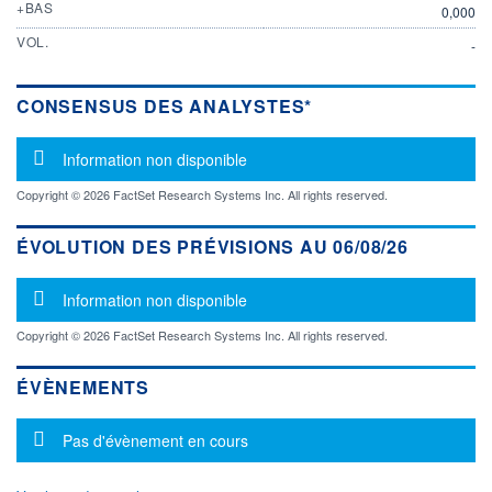
+BAS
0,000
VOL.
-
CONSENSUS DES ANALYSTES*
Message d'information
Information non disponible
Copyright © 2026 FactSet Research Systems Inc. All rights reserved.
ÉVOLUTION DES PRÉVISIONS AU 06/08/26
Message d'information
Information non disponible
Copyright © 2026 FactSet Research Systems Inc. All rights reserved.
ÉVÈNEMENTS
Message d'information
Pas d'évènement en cours