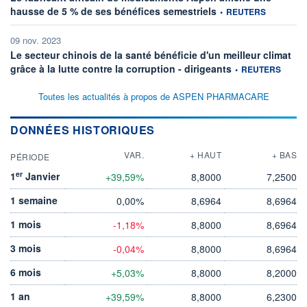
information fournie par
hausse de 5 % de ses bénéfices semestriels
•
REUTERS
09 nov. 2023
Le secteur chinois de la santé bénéficie d'un meilleur climat
information fournie 
grâce à la lutte contre la corruption - dirigeants
•
REUTERS
Toutes les actualités à propos de ASPEN PHARMACARE
DONNÉES HISTORIQUES
VAR.
+ HAUT
+ BAS
PÉRIODE
er
1
Janvier
+39,59%
8,8000
7,2500
1 semaine
0,00%
8,6964
8,6964
1 mois
-1,18%
8,8000
8,6964
3 mois
-0,04%
8,8000
8,6964
6 mois
+5,03%
8,8000
8,2000
1 an
+39,59%
8,8000
6,2300