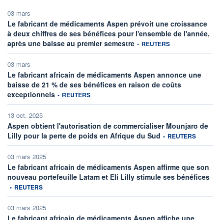
03 mars
Le fabricant de médicaments Aspen prévoit une croissance
à deux chiffres de ses bénéfices pour l'ensemble de l'année,
information fournie par
après une baisse au premier semestre
•
REUTERS
03 mars
Le fabricant africain de médicaments Aspen annonce une
baisse de 21 % de ses bénéfices en raison de coûts
information fournie par
exceptionnels
•
REUTERS
13 oct. 2025
Aspen obtient l'autorisation de commercialiser Mounjaro de
information fournie pa
Lilly pour la perte de poids en Afrique du Sud
•
REUTERS
03 mars 2025
Le fabricant africain de médicaments Aspen affirme que son
info
nouveau portefeuille Latam et Eli Lilly stimule ses bénéfices
•
REUTERS
03 mars 2025
Le fabricant africain de médicaments Aspen affiche une