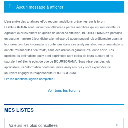
Message d'information
Aucun message à afficher
L'ensemble des analyses et/ou recommandations présentes sur le forum
BOURSORAMA sont uniquement élaborées par les membres qui en sont émetteurs.
Agissant exclusivement en qualité de canal de diffusion, BOURSORAMA n'a participé
en aucune manière à leur élaboration ni exercé aucun pouvoir discrétionnaire quant à
leur sélection. Les informations contenues dans ces analyses et/ou recommandations
ont été retranscrites "en l'état", sans déclaration ni garantie d'aucune sorte. Les
opinions ou estimations qui y sont exprimées sont celles de leurs auteurs et ne
sauraient refléter le point de vue de BOURSORAMA. Sous réserves des lois
applicables, ni l'information contenue, ni les analyses qui y sont exprimées ne
sauraient engager la responsabilité BOURSORAMA.
Lire les mentions légales complètes
Voir tous les forums
MES LISTES
Valeurs les plus consultées