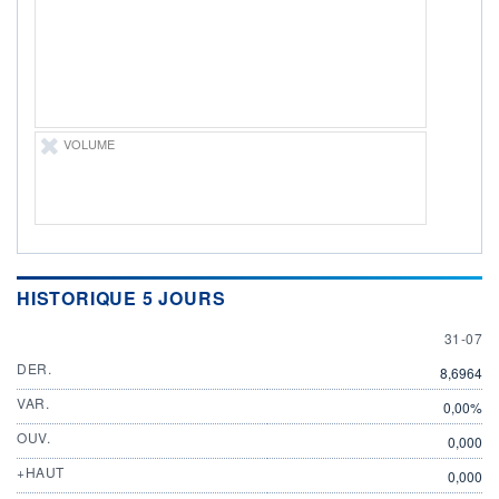
31.07.26 / 21:46:16
ÉLIGIBILITÉ
Non éligible
Boursobank
+ PORTEFEUILLE
+ LISTE
VOLUME
HISTORIQUE 5 JOURS
31 JULY
31-07
DER.
8,6964
VAR.
0,00%
OUV.
0,000
+HAUT
0,000