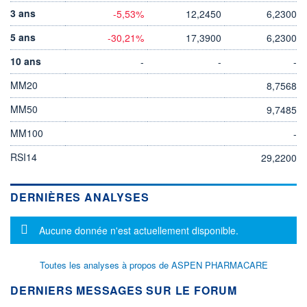
3 ans
-5,53%
12,2450
6,2300
5 ans
-30,21%
17,3900
6,2300
10 ans
-
-
-
MM20
8,7568
MM50
9,7485
MM100
-
RSI14
29,2200
DERNIÈRES ANALYSES
Message d'information
Aucune donnée n'est actuellement disponible.
Toutes les analyses à propos de ASPEN PHARMACARE
DERNIERS MESSAGES SUR LE FORUM