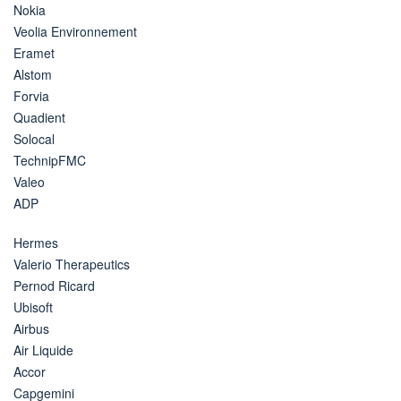
Nokia
Veolia Environnement
Eramet
Alstom
Forvia
Quadient
Solocal
TechnipFMC
Valeo
ADP
Hermes
Valerio Therapeutics
Pernod Ricard
Ubisoft
Airbus
Air Liquide
Accor
Capgemini