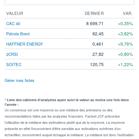
VALEUR
DERNIER
VAR.
8 699,71
+0,35%
CAC 40
82,45
+3,82%
Pétrole Brent
0,461
+9,76%
HAFFNER ENERGY
27,82
+0,80%
2CRSI
120,75
+1,22%
SOITEC
Gérer mes listes
* Liste des cabinets d'analystes ayant suivi la valeur au moins une fois dans
l'année :
Un consensus est une moyenne ou une médiane des prévisions ou des
recommandations faites par les analystes financiers. Factset JCF préconise
l'utilisation de la médiane des estimations plutôt que de la moyenne. La moyenne
présente en effet l'inconvénient d'être sensible aux estimations extrêmes d'un
échantillon, inconvénient auquel échappe la médiane. La médiane est donc l'estimation