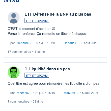
OPCVM
ETF Défense de la BNP au plus bas
ETF ET OPCVM
C'EST le moment d'acheter 😄​
Perso je renforce. Çà remonte en flèche à chaque
suspission d'accord dans.la guerre du moyen-orient.
par
Renaud.S.
•
30 avr.
•
13:20
Renaud.S.
•
6 août 2026
Investissement long terme tip top pour sa retraite.
LU3 ...
17
commentaires
•
1
j'aime
Liquidité dans un pea
ETF ET OPCVM
Quel titre est agréé pour rémunérer les liquidité s d'un pea
par
M7967572
•
28 juil.
•
15:16
M5637613
•
5 août 2026
7
commentaires
•
0
j'aime