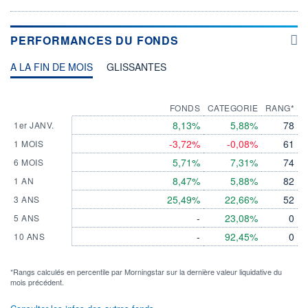
PERFORMANCES DU FONDS
A LA FIN DE MOIS
GLISSANTES
FONDS
CATEGORIE
RANG*
8,13%
5,88%
78
1er JANV.
-3,72%
-0,08%
61
1 MOIS
5,71%
7,31%
74
6 MOIS
8,47%
5,88%
82
1 AN
25,49%
22,66%
52
3 ANS
-
23,08%
0
5 ANS
-
92,45%
0
10 ANS
*Rangs calculés en percentile par Morningstar sur la dernière valeur liquidative du
mois précédent.