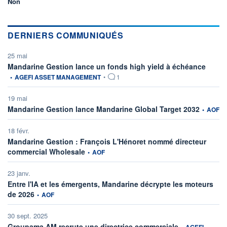
Non
DERNIERS COMMUNIQUÉS
25 mai
informat
Mandarine Gestion lance un fonds high yield à échéance
•
AGEFI ASSET MANAGEMENT
•
1
19 mai
informatio
Mandarine Gestion lance Mandarine Global Target 2032
•
AOF
18 févr.
Mandarine Gestion : François L'Hénoret nommé directeur
information fournie par
commercial Wholesale
•
AOF
23 janv.
Entre l'IA et les émergents, Mandarine décrypte les moteurs
information fournie par
de 2026
•
AOF
30 sept. 2025
information fourni
Groupama AM recrute une directrice commerciale
•
AGEFI