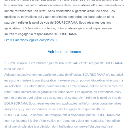
leur sélection. Les informations contenues dans ces analyses et/ou recommandations
ont été retranscrites "en l'état", sans déclaration ni garantie d'aucune sorte. Les
opinions ou estimations qui y sont exprimées sont celles de leurs auteurs et ne
sauraient refléter le point de vue de BOURSORAMA. Sous réserves des lois
applicables, ni l'information contenue, ni les analyses qui y sont exprimées ne
sauraient engager la responsabilité BOURSORAMA.
Lire les mentions légales complètes
Voir tous les forums
(1)
Cette analyse a été élaborée par MORNINGSTAR et diffusée par BOURSORAMA
le 30 juin 2026.
Agissant exclusivement en qualité de canal de diffusion, BOURSORAMA n'a participé
en aucune manière à son élaboration ni exercé aucun pouvoir discrétionnaire quant à
sa sélection. Les informations contenues dans cette analyse ont été retranscrites "en
l'état", sans déclaration ni garantie d'aucune sorte. Les opinions ou estimations qui y
sont exprimées sont celles de ses auteurs et ne sauraient refléter le point de vue de
BOURSORAMA. Sous réserves des lois applicables, ni l'information contenue, ni les
analyses qui y sont exprimées ne sauraient engager la responsabilité de
BOURSORAMA. Le contenu de l'analyse mis à disposition par BOURSORAMA est
fourni uniquement à titre d'information et n'a pas de valeur contractuelle. Il constitue
ainsi une simple aide à la décision dont l'utilisateur conserve l'absolue maîtrise.