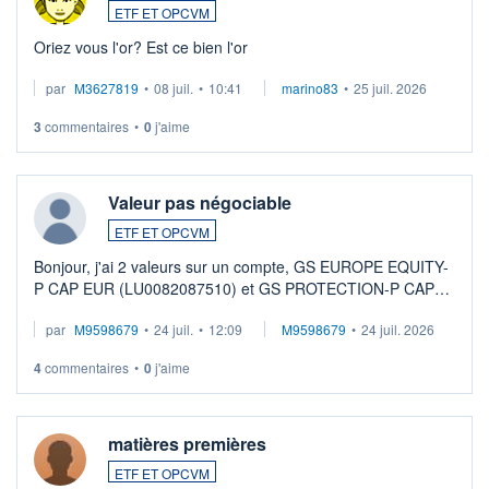
ETF ET OPCVM
Oriez vous l'or? Est ce bien l'or
par
M3627819
•
08 juil.
•
10:41
marino83
•
25 juil. 2026
3
commentaires
•
0
j'aime
Valeur pas négociable
ETF ET OPCVM
Bonjour, j'ai 2 valeurs sur un compte, GS EUROPE EQUITY-
P CAP EUR (LU0082087510) et GS PROTECTION-P CAP
EUR (LU0546913194), que je souhaite vendre. Lorsque je
par
M9598679
•
24 juil.
•
12:09
M9598679
•
24 juil. 2026
veux procéder à la vente, on me signale ...
4
commentaires
•
0
j'aime
matières premières
ETF ET OPCVM