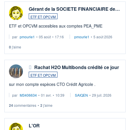
Gérant de la SOCIETE FINANCIAIRE de…
ETF ET OPCVM
ETF et OPCVM accesibles aux comptes PEA_PME
par
pmourie1
•
05 août
•
17:16
pmourie1
•
5 août 2026
0
j'aime
Rachat H2O Multibonds crédité ce jour
ETF ET OPCVM
sur mon compte espèces CTO Crédit Agricole .
par
M3406634
•
01 avr.
•
10:39
SAIQEN
•
29 juil. 2026
24
commentaires
•
2
j'aime
L'OR