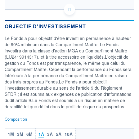
FR001400A0C9 - Mandarine Gestion
OPCVM DERNIER COURS CONNU AU 04/08/2026
Consulter le prospectus / DIC
OBJECTIF D'INVESTISSEMENT
130
Le Fonds a pour objectif d'être investi en permanence à hauteur
120
de 90% minimum dans le Compartiment Maître. Le Fonds
investira dans la classe d'action MGA du Compartiment Maître
110
(LU2419914317), et à titre accessoire en liquidités.L'objectif de
100
gestion du Fonds est par transparence, le même que celui du
03/12
02/04
Compartiment Maître. Cependant la performance du Fonds sera
inférieure à la performance du Compartiment Maître en raison
CATÉGORIE MORNINGSTAR
des frais propres au Fonds.Le Fonds a pour objectif
Actions Secteur Ecologie
l'investissement durable au sens de l'article 9 du Règlement
SFDR ; il est soumis aux exigences de publication d'informations
FONDS PARTENAIRES
TARIFS PRIVILÉGIÉS
0%
dudit article 9.Le Fonds est soumis à un risque en matière de
durabilité tel que défini dans le profil de risque du prospectus.
ÉLIGIBILITÉ
PEA
PEA-PME
BOURSOVIE LUX
BOURSOVIE
Composition
CTO BUSINESS
Non éligible Boursobank
1M
3M
6M
1A
3A
5A
10A