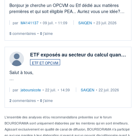
Bonjour je cherche un OPCVM ou Etf dédié aux matières
premières et qui soit éligible PEA... Auriez vous une idée?
Merci de vos conseils
par
M4141137
•
09 juil.
•
11:09
SAIQEN
•
23 juil. 2026
5
commentaires
•
0
j'aime
ETF exposés au secteur du calcul quan…
ETF ET OPCVM
Salut à tous,
Je cherche à investir sur le secteur du calcul quantique, mais
par
jeboursicote
•
22 juil.
•
14:39
SAIQEN
•
22 juil. 2026
via un ETF plutôt que des actions individuelles.
2
commentaires
•
0
j'aime
Idéalement, je voudrais qu'il soit éligible au PEA.
Pour l' ...
L'ensemble des analyses et/ou recommandations présentes sur le forum
BOURSORAMA sont uniquement élaborées par les membres qui en sont émetteurs.
Agissant exclusivement en qualité de canal de diffusion, BOURSORAMA n'a participé
en aucune manière à leur élaboration ni exercé aucun pouvoir discrétionnaire quant à