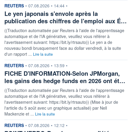
information fournie par
REUTERS
•
07.08.2026
•
14:44
•
Le yen japonais s'envole après la
publication des chiffres de l'emploi aux É…
((Traduction automatisée par Reuters à l'aide de l'apprentissage
automatique et de l'IA générative, veuillez vous référer à
l'avertissement suivant: https://bit.ly/rtrsauto)) Le yen a de
nouveau bondi brusquement face au dollar vendredi, à la suite
d'un rapport ...
Lire la suite
information fournie par
REUTERS
•
07.08.2026
•
13:59
•
FICHE D'INFORMATION-Selon JPMorgan,
les gains des hedge funds en 2026 ont ét…
((Traduction automatisée par Reuters à l'aide de l'apprentissage
automatique et de l'IA générative, veuillez vous référer à
l'avertissement suivant: https://bit.ly/rtrsauto)) (Mise à jour de
l'article du 5 août avec un graphique actualisé) par Nell
Mackenzie et ...
Lire la suite
information fournie par
REUTERS
•
07.08.2026
•
12:12
•