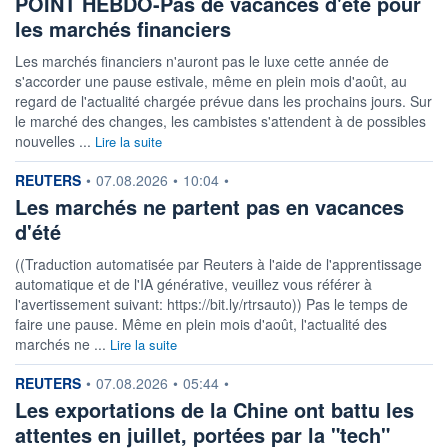
POINT HEBDO-Pas de vacances d'été pour
les marchés financiers
Les marchés financiers n'auront pas le luxe cette année de
s'accorder une pause estivale, même en plein mois d'août, au
regard de l'actualité chargée prévue dans les prochains jours. Sur
le marché des changes, les cambistes s'attendent à de possibles
nouvelles ...
Lire la suite
information fournie par
REUTERS
•
07.08.2026
•
10:04
•
Les marchés ne partent pas en vacances
d'été
((Traduction automatisée par Reuters à l'aide de l'apprentissage
automatique et de l'IA générative, veuillez vous référer à
l'avertissement suivant: https://bit.ly/rtrsauto)) Pas le temps de
faire une pause. Même en plein mois d'août, l'actualité des
marchés ne ...
Lire la suite
information fournie par
REUTERS
•
07.08.2026
•
05:44
•
Les exportations de la Chine ont battu les
attentes en juillet, portées par la "tech"