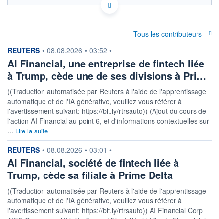
Politique d'exécution
162
Tous les contributeurs
information fournie par
REUTERS
•
08.08.2026
•
03:52
•
161
AI Financial, une entreprise de fintech liée
à Trump, cède une de ses divisions à Pri…
160
08h02
15h29
((Traduction automatisée par Reuters à l'aide de l'apprentissage
automatique et de l'IA générative, veuillez vous référer à
OUVERTURE
CLÔTURE VEILLE
160,1881
160,1881
l'avertissement suivant: https://bit.ly/rtrsauto)) (Ajout du cours de
l'action AI Financial au point 6, et d'informations contextuelles sur
+ HAUT
+ BAS
...
Lire la suite
160,2939
160,1881
information fournie par
REUTERS
COTATION SPÉCIFIQUE
•
08.08.2026
•
03:01
•
ETB/USD
AI Financial, société de fintech liée à
0,0062
0,00%
Trump, cède sa filiale à Prime Delta
((Traduction automatisée par Reuters à l'aide de l'apprentissage
+ PORTEFEUILLE
+ LISTE
automatique et de l'IA générative, veuillez vous référer à
l'avertissement suivant: https://bit.ly/rtrsauto)) AI Financial Corp