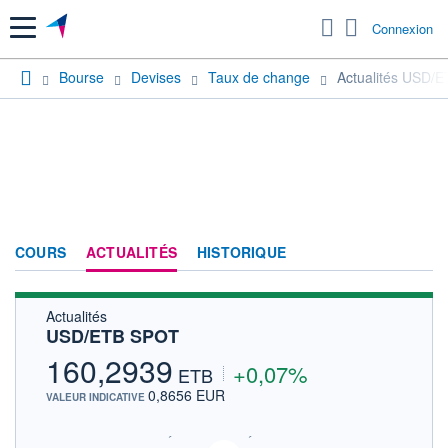
Menu
Connexion
Bourse
Devises
Taux de change
Actualités USD/
COURS
ACTUALITÉS
HISTORIQUE
Actualités
USD/ETB SPOT
160,2939
+0,07%
ETB
0,8656 EUR
VALEUR INDICATIVE
SIX - FOREX 2 DONNÉES TEMPS RÉEL