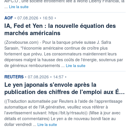
AIFC.O , une société étroitement liée à World Liberty Financial, la
...
Lire la suite
information fournie par
AOF
•
07.08.2026
•
16:50
•
IA, Fed et Yen : la nouvelle équation des
marchés américains
(Zonebourse.com) - Pour la banque privée suisse J. Safra
Sarasin, "l'économie américaine continue de croître plus
fortement que prévu. Les consommateurs maintiennent leurs
dépenses malgré la hausse des coûts de l'énergie, soutenus par
de généreux remboursements ...
Lire la suite
information fournie par
REUTERS
•
07.08.2026
•
14:57
•
Le yen japonais s'envole après la
publication des chiffres de l'emploi aux É…
((Traduction automatisée par Reuters à l'aide de l'apprentissage
automatique et de l'IA générative, veuillez vous référer à
l'avertissement suivant: https://bit.ly/rtrsauto)) (Mise à jour avec
détails et commentaires) Le yen a de nouveau bondi face au
dollar vendredi ...
Lire la suite