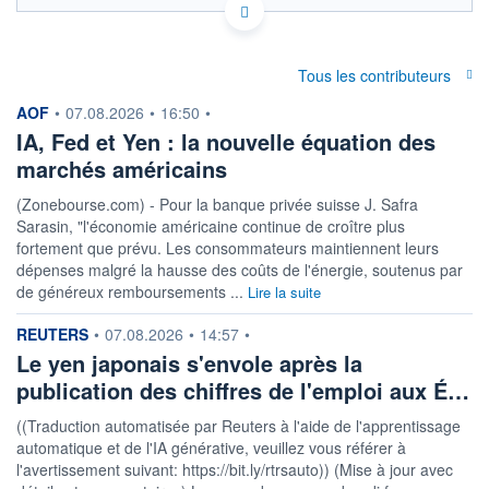
Politique d'exécution
43,2
Tous les contributeurs
43,0
information fournie par
AOF
•
07.08.2026
•
16:50
•
IA, Fed et Yen : la nouvelle équation des
42,8
marchés américains
42,6
07h36
14h37
21h38
(Zonebourse.com) - Pour la banque privée suisse J. Safra
Sarasin, "l'économie américaine continue de croître plus
OUVERTURE
CLÔTURE VEILLE
42,9707
42,9689
fortement que prévu. Les consommateurs maintiennent leurs
dépenses malgré la hausse des coûts de l'énergie, soutenus par
+ HAUT
+ BAS
de généreux remboursements ...
Lire la suite
43,0048
42,6885
information fournie par
REUTERS
COTATION SPÉCIFIQUE
•
07.08.2026
•
14:57
•
KRW/THB
Le yen japonais s'envole après la
0,0234
+0,56%
publication des chiffres de l'emploi aux É…
((Traduction automatisée par Reuters à l'aide de l'apprentissage
+ PORTEFEUILLE
+ LISTE
automatique et de l'IA générative, veuillez vous référer à
l'avertissement suivant: https://bit.ly/rtrsauto)) (Mise à jour avec