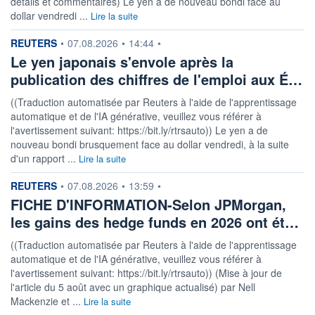
détails et commentaires) Le yen a de nouveau bondi face au
dollar vendredi ...
Lire la suite
information fournie par
REUTERS
•
07.08.2026
•
14:44
•
Le yen japonais s'envole après la
publication des chiffres de l'emploi aux É…
((Traduction automatisée par Reuters à l'aide de l'apprentissage
automatique et de l'IA générative, veuillez vous référer à
l'avertissement suivant: https://bit.ly/rtrsauto)) Le yen a de
nouveau bondi brusquement face au dollar vendredi, à la suite
d'un rapport ...
Lire la suite
information fournie par
REUTERS
•
07.08.2026
•
13:59
•
FICHE D'INFORMATION-Selon JPMorgan,
les gains des hedge funds en 2026 ont ét…
((Traduction automatisée par Reuters à l'aide de l'apprentissage
automatique et de l'IA générative, veuillez vous référer à
l'avertissement suivant: https://bit.ly/rtrsauto)) (Mise à jour de
l'article du 5 août avec un graphique actualisé) par Nell
Mackenzie et ...
Lire la suite