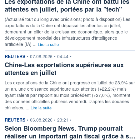
Les exportations de la Chine ont battu les
attentes en juillet, portées par la "tech"
(Actualisé tout du long avec précisions; photo à disposition) Les
exportations de la Chine ont dépassé les attentes en juillet,
demeurant un pilier de la croissance économique, alors que le
développement mondial des infrastructures d'intelligence
artificielle (IA) ...
Lire la suite
information fournie par
REUTERS
•
07.08.2026
•
04:44
•
Chine-Les exportations supérieures aux
attentes en juillet
Les exportations de la Chine ont progressé en juillet de 23,9% sur
un an, une croissance supérieure aux attentes (+22,2%) mais
ayant ralenti par rapport au mois précédent (+27,0%), montrent
des données officielles publiées vendredi. D'après les douanes
chinoises, ...
Lire la suite
information fournie par
REUTERS
•
06.08.2026
•
23:21
•
Selon Bloomberg News, Trump pourrait
réaliser un important gain fiscal grâce à s…