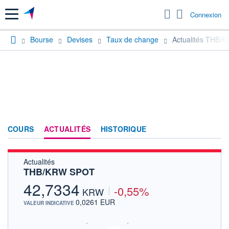
Menu
Connexion
Bourse
Devises
Taux de change
Actualités THB/
COURS
ACTUALITÉS
HISTORIQUE
Actualités
THB/KRW SPOT
42,7334
-0,55%
KRW
0,0261 EUR
VALEUR INDICATIVE
SIX - FOREX 2 DONNÉES TEMPS RÉEL