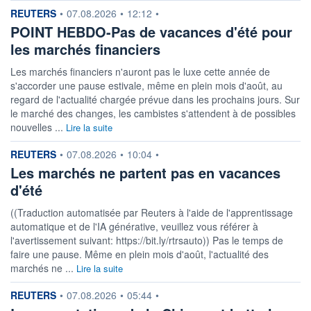
information fournie par
REUTERS
•
07.08.2026
•
12:12
•
POINT HEBDO-Pas de vacances d'été pour
les marchés financiers
Les marchés financiers n'auront pas le luxe cette année de
s'accorder une pause estivale, même en plein mois d'août, au
regard de l'actualité chargée prévue dans les prochains jours. Sur
le marché des changes, les cambistes s'attendent à de possibles
nouvelles ...
Lire la suite
information fournie par
REUTERS
•
07.08.2026
•
10:04
•
Les marchés ne partent pas en vacances
d'été
((Traduction automatisée par Reuters à l'aide de l'apprentissage
automatique et de l'IA générative, veuillez vous référer à
l'avertissement suivant: https://bit.ly/rtrsauto)) Pas le temps de
faire une pause. Même en plein mois d'août, l'actualité des
marchés ne ...
Lire la suite
information fournie par
REUTERS
•
07.08.2026
•
05:44
•