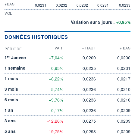
+BAS
0,0231
0,0232
0,0232
0,0231
0,0233
VOL.
-
-
-
-
-
Variation sur 5 jours :
+0,95%
DONNÉES HISTORIQUES
VAR.
+ HAUT
+ BAS
PÉRIODE
er
1
Janvier
+7,04%
0,0200
0,0200
1 semaine
+0,95%
0,0235
0,0231
1 mois
+6,22%
0,0236
0,0217
3 mois
+5,74%
0,0236
0,0210
6 mois
+9,76%
0,0236
0,0210
1 an
+0,17%
0,0236
0,0209
3 ans
-12,26%
0,0275
0,0209
5 ans
-19,75%
0,0293
0,0209