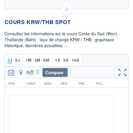
SIX - FOREX 2 DONNÉES TEMPS RÉEL
Politique d'exécution
COURS KRW/THB SPOT
0,0235
0,0234
Consultez les informations sur le cours Corée du Sud (Won) -
Thaïlande (Baht) : taux de change KRW / THB , graphique
0,0233
historique, dernières actualités, ...
0,0232
06h38
12h41
1J
5J
1M
3M
6M
1A
5A
10A
OUVERTURE
CLÔTURE VEILLE
0,0233
0,0233
Compare
r
+ HAUT
+ BAS
OUV.
+HAUT
+BAS
DER.
VAR.
VOL.
0,0234
0,0233
COTATION SPÉCIFIQUE
THB/KRW
42,7444
-0,52%
+ PORTEFEUILLE
+ LISTE