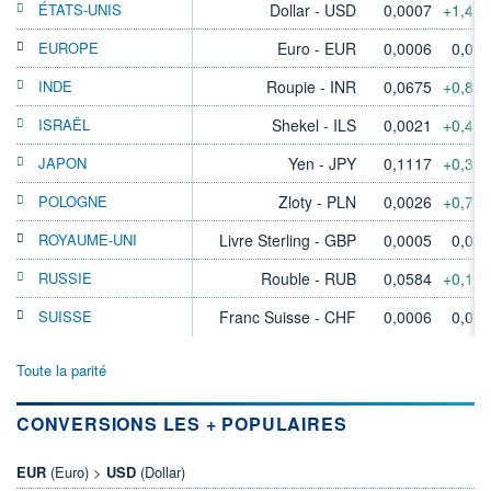
ÉTATS-UNIS
Dollar - USD
0,0007
+1,43
EUROPE
Euro - EUR
0,0006
0,00
INDE
Roupie - INR
0,0675
+0,81
ISRAËL
Shekel - ILS
0,0021
+0,47
JAPON
Yen - JPY
0,1117
+0,31
POLOGNE
Zloty - PLN
0,0026
+0,76
ROYAUME-UNI
Livre Sterling - GBP
0,0005
0,00
RUSSIE
Rouble - RUB
0,0584
+0,10
SUISSE
Franc Suisse - CHF
0,0006
0,00
Toute la parité
CONVERSIONS LES + POPULAIRES
EUR
(Euro) >
USD
(Dollar)