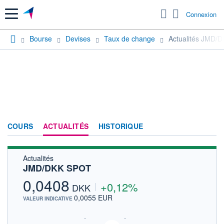
Menu
Connexion
Bourse
Devises
Taux de change
Actualités JMD/
COURS
ACTUALITÉS
HISTORIQUE
Actualités
JMD/DKK SPOT
0,0408
+0,12%
DKK
0,0055 EUR
VALEUR INDICATIVE
SIX - FOREX 2 DONNÉES TEMPS RÉEL