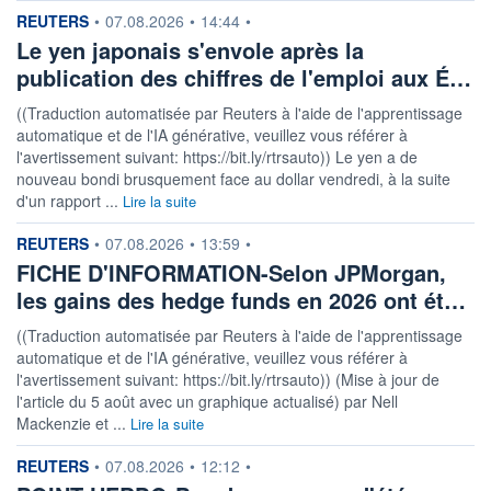
information fournie par
REUTERS
•
07.08.2026
•
14:44
•
Le yen japonais s'envole après la
publication des chiffres de l'emploi aux É…
((Traduction automatisée par Reuters à l'aide de l'apprentissage
automatique et de l'IA générative, veuillez vous référer à
l'avertissement suivant: https://bit.ly/rtrsauto)) Le yen a de
nouveau bondi brusquement face au dollar vendredi, à la suite
d'un rapport ...
Lire la suite
information fournie par
REUTERS
•
07.08.2026
•
13:59
•
FICHE D'INFORMATION-Selon JPMorgan,
les gains des hedge funds en 2026 ont ét…
((Traduction automatisée par Reuters à l'aide de l'apprentissage
automatique et de l'IA générative, veuillez vous référer à
l'avertissement suivant: https://bit.ly/rtrsauto)) (Mise à jour de
l'article du 5 août avec un graphique actualisé) par Nell
Mackenzie et ...
Lire la suite
information fournie par
REUTERS
•
07.08.2026
•
12:12
•