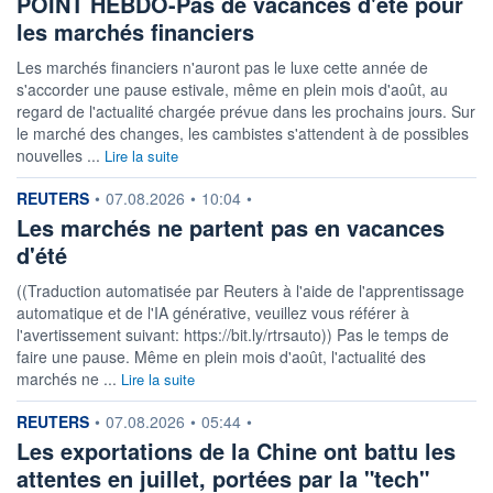
POINT HEBDO-Pas de vacances d'été pour
les marchés financiers
Les marchés financiers n'auront pas le luxe cette année de
s'accorder une pause estivale, même en plein mois d'août, au
regard de l'actualité chargée prévue dans les prochains jours. Sur
le marché des changes, les cambistes s'attendent à de possibles
nouvelles ...
Lire la suite
information fournie par
REUTERS
•
07.08.2026
•
10:04
•
Les marchés ne partent pas en vacances
d'été
((Traduction automatisée par Reuters à l'aide de l'apprentissage
automatique et de l'IA générative, veuillez vous référer à
l'avertissement suivant: https://bit.ly/rtrsauto)) Pas le temps de
faire une pause. Même en plein mois d'août, l'actualité des
marchés ne ...
Lire la suite
information fournie par
REUTERS
•
07.08.2026
•
05:44
•
Les exportations de la Chine ont battu les
attentes en juillet, portées par la "tech"