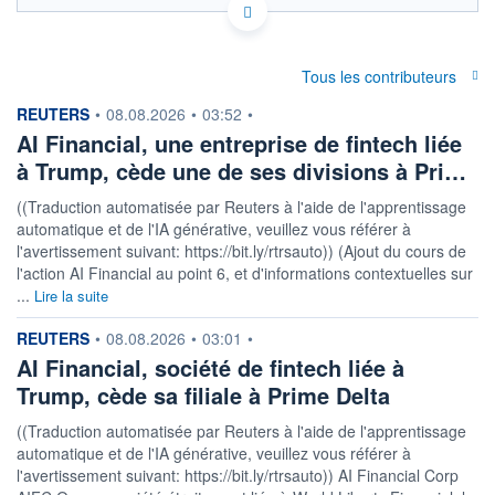
Politique d'exécution
0,0410
Tous les contributeurs
information fournie par
REUTERS
•
08.08.2026
•
03:52
•
0,0408
AI Financial, une entreprise de fintech liée
à Trump, cède une de ses divisions à Pri…
0,0406
08h02
15h29
((Traduction automatisée par Reuters à l'aide de l'apprentissage
automatique et de l'IA générative, veuillez vous référer à
OUVERTURE
CLÔTURE VEILLE
0,0408
0,0407
l'avertissement suivant: https://bit.ly/rtrsauto)) (Ajout du cours de
l'action AI Financial au point 6, et d'informations contextuelles sur
+ HAUT
+ BAS
...
Lire la suite
0,0408
0,0408
information fournie par
REUTERS
•
08.08.2026
•
03:01
•
+ PORTEFEUILLE
+ LISTE
AI Financial, société de fintech liée à
Trump, cède sa filiale à Prime Delta
((Traduction automatisée par Reuters à l'aide de l'apprentissage
automatique et de l'IA générative, veuillez vous référer à
l'avertissement suivant: https://bit.ly/rtrsauto)) AI Financial Corp