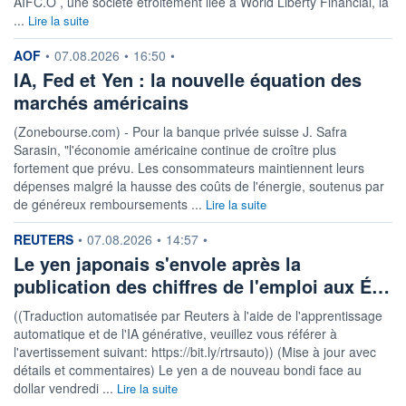
AIFC.O , une société étroitement liée à World Liberty Financial, la
...
Lire la suite
information fournie par
AOF
•
07.08.2026
•
16:50
•
IA, Fed et Yen : la nouvelle équation des
marchés américains
(Zonebourse.com) - Pour la banque privée suisse J. Safra
Sarasin, "l'économie américaine continue de croître plus
fortement que prévu. Les consommateurs maintiennent leurs
dépenses malgré la hausse des coûts de l'énergie, soutenus par
de généreux remboursements ...
Lire la suite
information fournie par
REUTERS
•
07.08.2026
•
14:57
•
Le yen japonais s'envole après la
publication des chiffres de l'emploi aux É…
((Traduction automatisée par Reuters à l'aide de l'apprentissage
automatique et de l'IA générative, veuillez vous référer à
l'avertissement suivant: https://bit.ly/rtrsauto)) (Mise à jour avec
détails et commentaires) Le yen a de nouveau bondi face au
dollar vendredi ...
Lire la suite