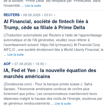
de la société: “Prime Delta” est remplacé par “PrimeDelta” dans
l'ensemble ...
Lire la suite
information fournie par
REUTERS
•
08.08.2026
•
03:01
•
AI Financial, société de fintech liée à
Trump, cède sa filiale à Prime Delta
((Traduction automatisée par Reuters à l'aide de l'apprentissage
automatique et de l'IA générative, veuillez vous référer à
l'avertissement suivant: https://bit.ly/rtrsauto)) AI Financial Corp
AIFC.O , une société étroitement liée à World Liberty Financial, la
...
Lire la suite
information fournie par
AOF
•
07.08.2026
•
16:50
•
IA, Fed et Yen : la nouvelle équation des
marchés américains
(Zonebourse.com) - Pour la banque privée suisse J. Safra
Sarasin, "l'économie américaine continue de croître plus
fortement que prévu. Les consommateurs maintiennent leurs
dépenses malgré la hausse des coûts de l'énergie, soutenus par
de généreux remboursements ...
Lire la suite