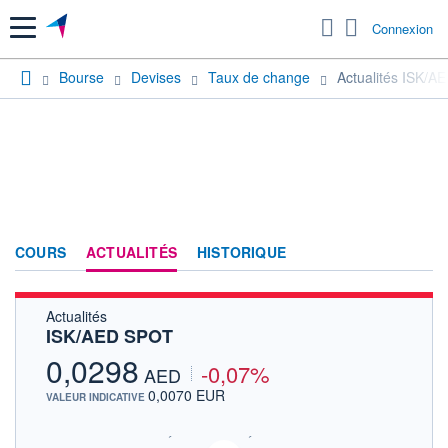
Menu
Connexion
Bourse
Devises
Taux de change
Actualités ISK/
COURS
ACTUALITÉS
HISTORIQUE
Actualités
ISK/AED SPOT
0,0298
-0,07%
AED
0,0070 EUR
VALEUR INDICATIVE
SIX - FOREX 2 DONNÉES TEMPS RÉEL