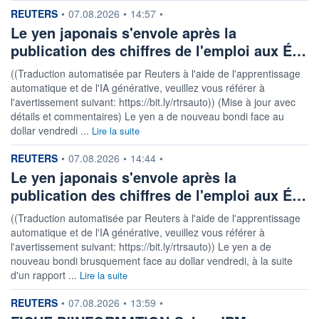
information fournie par
REUTERS
•
07.08.2026
•
14:57
•
Le yen japonais s'envole après la
publication des chiffres de l'emploi aux É…
((Traduction automatisée par Reuters à l'aide de l'apprentissage
automatique et de l'IA générative, veuillez vous référer à
l'avertissement suivant: https://bit.ly/rtrsauto)) (Mise à jour avec
détails et commentaires) Le yen a de nouveau bondi face au
dollar vendredi ...
Lire la suite
information fournie par
REUTERS
•
07.08.2026
•
14:44
•
Le yen japonais s'envole après la
publication des chiffres de l'emploi aux É…
((Traduction automatisée par Reuters à l'aide de l'apprentissage
automatique et de l'IA générative, veuillez vous référer à
l'avertissement suivant: https://bit.ly/rtrsauto)) Le yen a de
nouveau bondi brusquement face au dollar vendredi, à la suite
d'un rapport ...
Lire la suite
information fournie par
REUTERS
•
07.08.2026
•
13:59
•