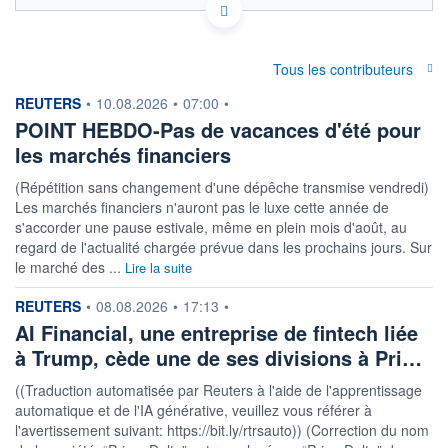
Politique d'exécution
0,02980
Tous les contributeurs
0,02978
information fournie par
REUTERS
•
10.08.2026
•
07:00
•
0,02976
POINT HEBDO-Pas de vacances d'été pour
0,02974
les marchés financiers
0,02972
03h08
05h41
08h14
(Répétition sans changement d'une dépêche transmise vendredi)
Les marchés financiers n'auront pas le luxe cette année de
OUVERTURE
CLÔTURE VEILLE
0,0298
0,0298
s'accorder une pause estivale, même en plein mois d'août, au
regard de l'actualité chargée prévue dans les prochains jours. Sur
+ HAUT
+ BAS
le marché des ...
Lire la suite
0,0298
0,0297
information fournie par
REUTERS
COTATION SPÉCIFIQUE
•
08.08.2026
•
17:13
•
AED/ISK
AI Financial, une entreprise de fintech liée
33,6047
+0,07%
à Trump, cède une de ses divisions à Pri…
((Traduction automatisée par Reuters à l'aide de l'apprentissage
+ PORTEFEUILLE
+ LISTE
automatique et de l'IA générative, veuillez vous référer à
l'avertissement suivant: https://bit.ly/rtrsauto)) (Correction du nom