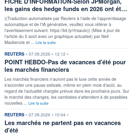
FICHE D'INFORMATION-Selon JPMorgan,
les gains des hedge funds en 2026 ont ét…
((Traduction automatisée par Reuters à l'aide de l'apprentissage
automatique et de l'IA générative, veuillez vous référer à
l'avertissement suivant: https://bit.ly/rtrsauto)) (Mise à jour de
l'article du 5 août avec un graphique actualisé) par Nell
Mackenzie et ...
Lire la suite
information fournie par
REUTERS
•
07.08.2026
•
12:12
•
POINT HEBDO-Pas de vacances d'été pour
les marchés financiers
Les marchés financiers n'auront pas le luxe cette année de
s'accorder une pause estivale, même en plein mois d'août, au
regard de l'actualité chargée prévue dans les prochains jours. Sur
le marché des changes, les cambistes s'attendent à de possibles
nouvelles ...
Lire la suite
information fournie par
REUTERS
•
07.08.2026
•
10:04
•
Les marchés ne partent pas en vacances
d'été