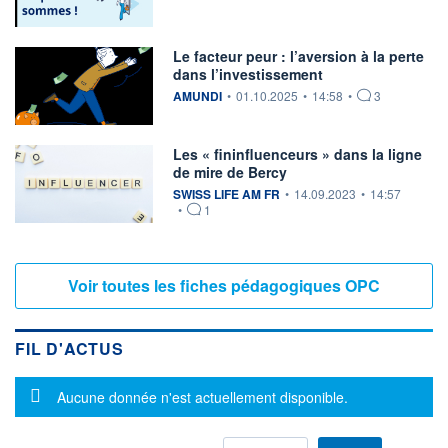
Le facteur peur : l’aversion à la perte
dans l’investissement
information fournie par
AMUNDI
•
01.10.2025
•
14:58
•
3
Les « fininfluenceurs » dans la ligne
de mire de Bercy
information fournie par
SWISS LIFE AM FR
•
14.09.2023
•
14:57
•
1
Voir toutes les fiches pédagogiques OPC
FIL D'ACTUS
Message d'information
Aucune donnée n'est actuellement disponible.