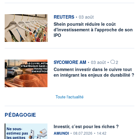
information fournie par
REUTERS
•
03 août
Shein pourrait réduire le coût
d'investissement à l'approche de son
IPO
information fournie par
SYCOMORE AM
•
03 août
•
2
Comment investir dans le cuivre tout
en intégrant les enjeux de durabilité ?
Toute l'actualité
PÉDAGOGIE
Investir, c’est pour les riches ?
information fournie par
AMUNDI
•
08.07.2026
•
14:42