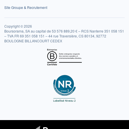
Site Groupe & Recrutement
Copyright © 2026
Boursorama, SA au capital de 53 576 889,20 € – RCS Nanterre 351 058 151
– TVA FR 69 351 058 151 – 44 rue Traversière, CS 80134, 92772
BOULOGNE BILLANCOURT CEDEX