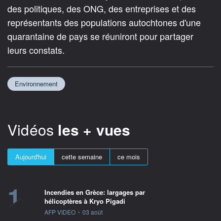
des politiques, des ONG, des entreprises et des
représentants des populations autochtones d'une
quarantaine de pays se réuniront pour partager
leurs constats.
Environnement
Vidéos
les + vues
Aujourd'hui
cette semaine
ce mois
1
Incendies en Grèce: largages par
hélicoptères à Kryo Pigadi
information fournie par
AFP VIDEO
•
03 août