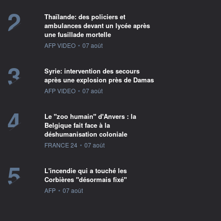
2
Thaïlande: des policiers et
ambulances devant un lycée après
une fusillade mortelle
information fournie par
AFP VIDEO
•
07 août
3
Syrie: intervention des secours
après une explosion près de Damas
information fournie par
AFP VIDEO
•
07 août
4
Le "zoo humain" d'Anvers : la
Belgique fait face à la
déshumanisation coloniale
information fournie par
FRANCE 24
•
07 août
5
L'incendie qui a touché les
Corbières "désormais fixé"
information fournie par
AFP
•
07 août