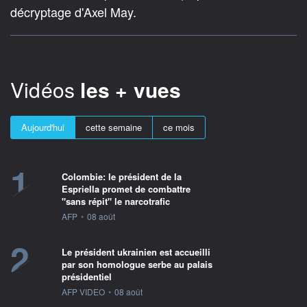
décryptage d'Axel May.
Vidéos
les + vues
Aujourd'hui
cette semaine
ce mois
1
Colombie: le président de la
Espriella promet de combattre
"sans répit" le narcotrafic
information fournie par
AFP
•
08 août
2
Le président ukrainien est accueilli
par son homologue serbe au palais
présidentiel
information fournie par
AFP VIDEO
•
08 août