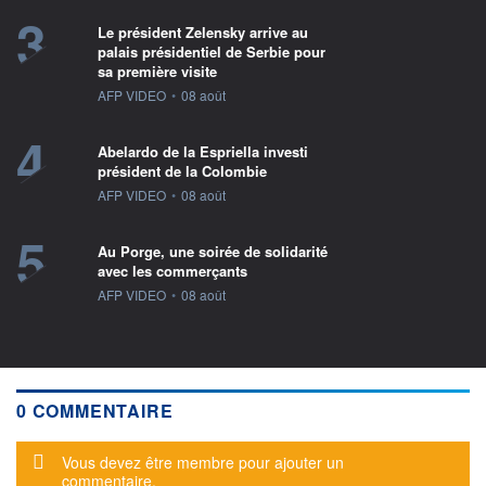
3
Le président Zelensky arrive au
palais présidentiel de Serbie pour
sa première visite
information fournie par
AFP VIDEO
•
08 août
4
Abelardo de la Espriella investi
président de la Colombie
information fournie par
AFP VIDEO
•
08 août
5
Au Porge, une soirée de solidarité
avec les commerçants
information fournie par
AFP VIDEO
•
08 août
0 COMMENTAIRE
Message d'alerte
Vous devez être membre pour ajouter un
commentaire.