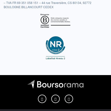
– TVA FR 69 351 058 151 – 44 rue Traversière, CS 80134, 92772
BOULOGNE BILLANCOURT CEDEX
Boursorama sur Facebook
Boursorama sur X
Boursorama sur Youtu