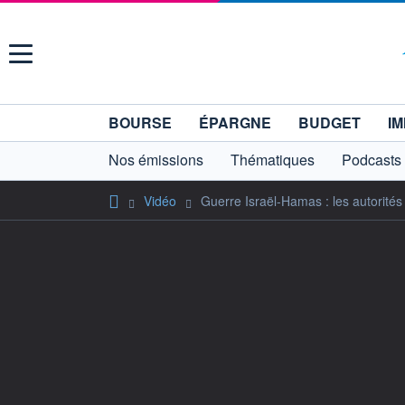
Menu
BOURSE
ÉPARGNE
BUDGET
IM
Nos émissions
Thématiques
Podcasts
Vidéo
Guerre Israël-Hamas : les autorités