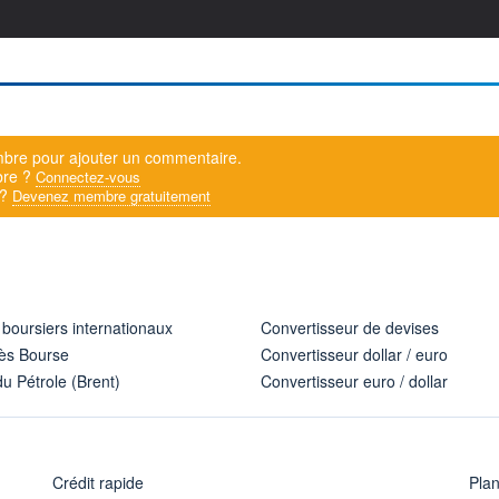
bre pour ajouter un commentaire.
bre ?
Connectez-vous
 ?
Devenez membre gratuitement
 boursiers internationaux
Convertisseur de devises
ès Bourse
Convertisseur dollar / euro
u Pétrole (Brent)
Convertisseur euro / dollar
Crédit rapide
Pla