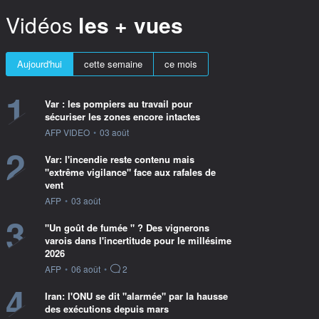
Vidéos
les + vues
Aujourd'hui
cette semaine
ce mois
1
Var : les pompiers au travail pour
sécuriser les zones encore intactes
information fournie par
AFP VIDEO
•
03 août
2
Var: l'incendie reste contenu mais
"extrême vigilance" face aux rafales de
vent
information fournie par
AFP
•
03 août
3
"Un goût de fumée " ? Des vignerons
varois dans l'incertitude pour le millésime
2026
information fournie par
AFP
•
06 août
•
2
4
Iran: l'ONU se dit "alarmée" par la hausse
des exécutions depuis mars