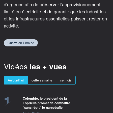
d'urgence afin de préserver l'approvisionnement
limité en électricité et de garantir que les industries
et les infrastructures essentielles puissent rester en
activité.
Guerre en Ukraine
Vidéos
les + vues
Aujourd'hui
cette semaine
ce mois
1
Colombie: le président de la
Espriella promet de combattre
"sans répit" le narcotrafic
information fournie par
AFP
•
08 août