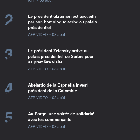
2
Le président ukrainien est accueilli
par son homologue serbe au palais
présidentiel
information fournie par
AFP VIDEO
•
08 août
3
Le président Zelensky arrive au
palais présidentiel de Serbie pour
sa première visite
information fournie par
AFP VIDEO
•
08 août
4
Abelardo de la Espriella investi
président de la Colombie
information fournie par
AFP VIDEO
•
08 août
5
Au Porge, une soirée de solidarité
avec les commerçants
information fournie par
AFP VIDEO
•
08 août