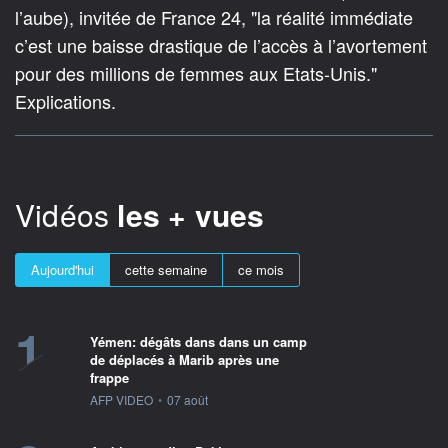
l’aube), invitée de France 24, "la réalité immédiate
c’est une baisse drastique de l’accès à l’avortement
pour des millions de femmes aux Etats-Unis."
Explications.
Vidéos
les + vues
Aujourd'hui
cette semaine
ce mois
1
Yémen: dégâts dans dans un camp
de déplacés à Marib après une
frappe
information fournie par
AFP VIDEO
•
07 août