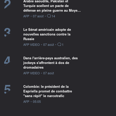
2
Arabie saoudite, Pakistan et
Turquie scellent un pacte de
défense en pleine guerre au Moye…
information fournie par
AFP
•
07 août
•
14
3
Le Sénat américain adopte de
nouvelles sanctions contre la
Russie
information fournie par
AFP VIDEO
•
07 août
•
1
4
Dans l'arrière-pays australien, des
jockeys s'affrontent à dos de
dromadaires
information fournie par
AFP VIDEO
•
07 août
5
Colombie: le président de la
Espriella promet de combattre
"sans répit" le narcotrafic
information fournie par
AFP
•
05:05