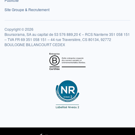
Publicité
Site Groupe & Recrutement
Copyright © 2026
Boursorama, SA au capital de 53 576 889,20 € – RCS Nanterre 351 058 151
– TVA FR 69 351 058 151 – 44 rue Traversière, CS 80134, 92772
BOULOGNE BILLANCOURT CEDEX