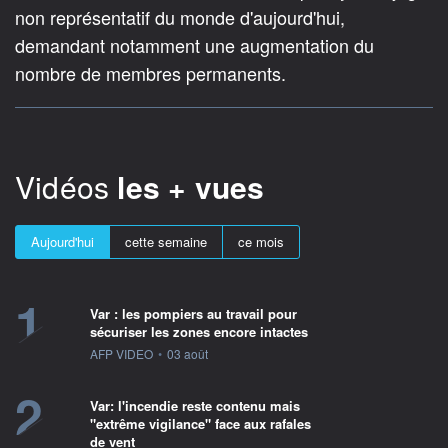
non représentatif du monde d'aujourd'hui,
demandant notamment une augmentation du
nombre de membres permanents.
Vidéos
les + vues
Aujourd'hui
cette semaine
ce mois
1
Var : les pompiers au travail pour
sécuriser les zones encore intactes
information fournie par
AFP VIDEO
•
03 août
2
Var: l'incendie reste contenu mais
"extrême vigilance" face aux rafales
de vent