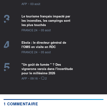
information fournie par
AFP
•
03 août
3
Le tourisme français impacté par
les incendies, les campings sont
les plus touchés
information fournie par
FRANCE 24
•
05 août
4
Ebola : le directeur général de
l'OMS en visite en RDC
information fournie par
FRANCE 24
•
05 août
5
"Un goût de fumée " ? Des
vignerons varois dans l'incertitude
pour le millésime 2026
information fournie par
AFP
•
09:16
•
2
1 COMMENTAIRE