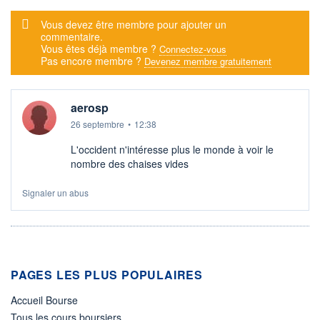
Message d'alerte
Vous devez être membre pour ajouter un
commentaire.
Vous êtes déjà membre ?
Connectez-vous
Pas encore membre ?
Devenez membre gratuitement
aerosp
26 septembre
•
12:38
L'occident n'intéresse plus le monde à voir le
nombre des chaises vides
Signaler un abus
PAGES LES PLUS POPULAIRES
Accueil Bourse
Tous les cours boursiers