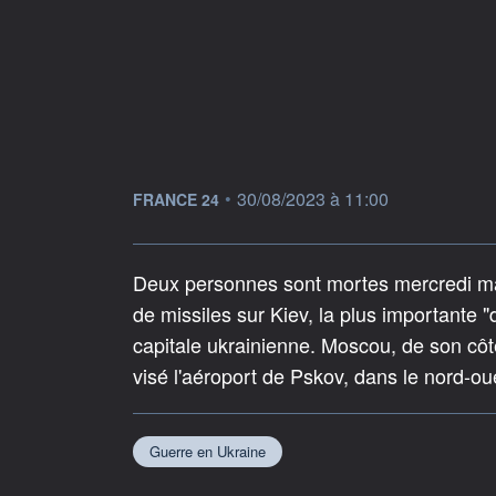
information fournie par
•
30/08/2023 à 11:00
FRANCE 24
Deux personnes sont mortes mercredi mat
de missiles sur Kiev, la plus importante "d
capitale ukrainienne. Moscou, de son cô
visé l'aéroport de Pskov, dans le nord-oue
Guerre en Ukraine