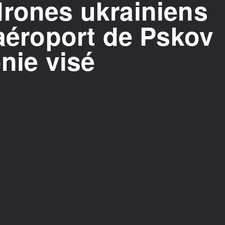
drones ukrainiens
'aéroport de Pskov
onie visé