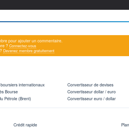
bre pour ajouter un commentaire.
bre ?
Connectez-vous
 ?
Devenez membre gratuitement
 boursiers internationaux
Convertisseur de devises
ès Bourse
Convertisseur dollar / euro
u Pétrole (Brent)
Convertisseur euro / dollar
Crédit rapide
Pla