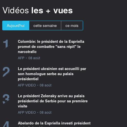
Vidéos
les + vues
Aujourd'hui
cette semaine
ce mois
1
Colombie: le président de la Espriella
promet de combattre "sans répit" le
narcotrafic
information fournie par
AFP
•
08 août
2
Le président ukrainien est accueilli par
son homologue serbe au palais
présidentiel
information fournie par
AFP VIDEO
•
08 août
3
Le président Zelensky arrive au palais
présidentiel de Serbie pour sa première
visite
information fournie par
AFP VIDEO
•
08 août
4
Abelardo de la Espriella investi président