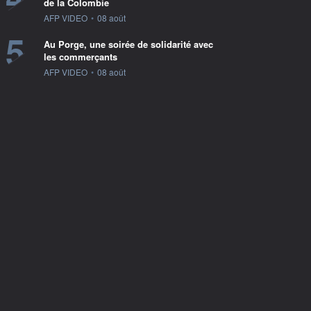
de la Colombie
information fournie par
AFP VIDEO
•
08 août
5
Au Porge, une soirée de solidarité avec
les commerçants
information fournie par
AFP VIDEO
•
08 août