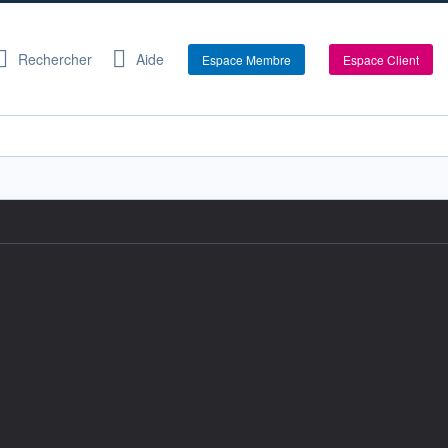
Rechercher
Aide
Espace Membre
Espace Client