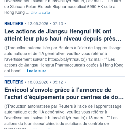
l'avertissement suivant: https://bit.ly/rtrsauto)) 22 mai - ** Le titre
de Sichuan Kelun-Biotech Biopharmaceutical 6990.HK coté à
Hong Kong ...
Lire la suite
information fournie par
REUTERS
•
12.05.2026
•
07:13
•
Les actions de Jiangsu Hengrui HK ont
atteint leur plus haut niveau depuis près…
((Traduction automatisée par Reuters à l'aide de l'apprentissage
automatique et de l'IA générative, veuillez vous référer à
l'avertissement suivant: https://bit.ly/rtrsauto)) 12 mai - ** Les
actions de Jiangsu Hengrui Pharmaceuticals cotées à Hong Kong
ont bondi ...
Lire la suite
information fournie par
REUTERS
•
18.03.2026
•
05:12
•
Envicool s'envole grâce à l'annonce de
l'achat d'équipements pour centres de do…
((Traduction automatisée par Reuters à l'aide de l'apprentissage
automatique et de l'IA générative, veuillez vous référer à
l'avertissement suivant: https://bit.ly/rtrsauto)) 18 mars - ** Les
actions du fournisseur chinois de solutions de contrôle de
température ...