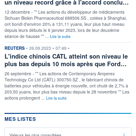
un niveau record grâce à l'accord conclu…
12 décembre - ** Les actions du développeur de médicaments
Sichuan Biokin Pharmaceutical 688506.SS , cotées à Shanghai,
ont bondi d'environ 20% à 131,11 yuans, leur plus haut niveau
depuis leurs débuts le 6 janvier 2023, lors de leur deuxième
séance de hausse ** ...
Lire la suite
information fournie par
REUTERS
•
26.09.2023
•
07:49
•
L'indice chinois CATL atteint son niveau le
plus bas depuis 10 mois après que Ford…
26 septembre - ** Les actions de Contemporary Amperex
Technology Co Ltd (CATL) 300750.SZ , le fabricant chinois de
batteries pour véhicules à énergie nouvelle, ont chuté de 2,7% à
203,50 yuans, leur plus bas niveau depuis le 28 novembre ** Les
actions prolongent ...
Lire la suite
MES LISTES
Valeurs les plus consultées