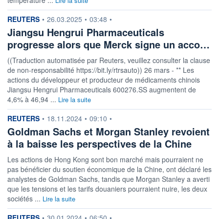
Lire la suite
information fournie par
REUTERS
•
26.03.2025
•
03:48
•
Jiangsu Hengrui Pharmaceuticals
progresse alors que Merck signe un acco…
((Traduction automatisée par Reuters, veuillez consulter la clause
de non-responsabilité https://bit.ly/rtrsauto)) 26 mars - ** Les
actions du développeur et producteur de médicaments chinois
Jiangsu Hengrui Pharmaceuticals 600276.SS augmentent de
4,6% à 46,94 ...
Lire la suite
information fournie par
REUTERS
•
18.11.2024
•
09:10
•
Goldman Sachs et Morgan Stanley revoient
à la baisse les perspectives de la Chine
Les actions de Hong Kong sont bon marché mais pourraient ne
pas bénéficier du soutien économique de la Chine, ont déclaré les
analystes de Goldman Sachs, tandis que Morgan Stanley a averti
que les tensions et les tarifs douaniers pourraient nuire, les deux
sociétés ...
Lire la suite
information fournie par
REUTERS
•
30.01.2024
•
06:50
•