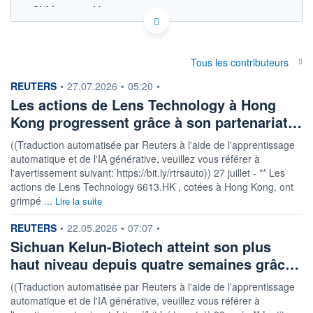
CNM0000001Y0 000300
SIX - FOREX 1 DONNÉES TEMPS RÉEL
Politique d'exécution
Tous les contributeurs
OUVERTURE
CLÔTURE VEILLE
4 656,10
4 694,44
information fournie par
REUTERS
•
27.07.2026
•
05:20
•
+ HAUT
+ BAS
Les actions de Lens Technology à Hong
4 706,73
4 649,58
Kong progressent grâce à son partenariat…
+HAUT 1ER
+BAS 1ER
JANVIER
JANVIER
((Traduction automatisée par Reuters à l'aide de l'apprentissage
5 064,27
4 394,29
automatique et de l'IA générative, veuillez vous référer à
l'avertissement suivant: https://bit.ly/rtrsauto)) 27 juillet - ** Les
VOLUME
DERNIER ÉCHANGE
239 072 020
07.08.26 / 09:00:15
actions de Lens Technology 6613.HK , cotées à Hong Kong, ont
grimpé ...
Lire la suite
+ LISTE
information fournie par
REUTERS
•
22.05.2026
•
07:07
•
Sichuan Kelun-Biotech atteint son plus
haut niveau depuis quatre semaines grâc…
((Traduction automatisée par Reuters à l'aide de l'apprentissage
automatique et de l'IA générative, veuillez vous référer à