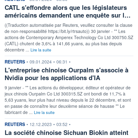
CATL s'effondre alors que les législateurs
américains demandent une enquête sur l…
((Traduction automatisée par Reuters, veuillez consulter la clause
de non-responsabilité https://bit.ly/rtrsauto)) 30 janvier - ** Les
actions de Contemporary Amperex Technology Co Ltd 300750.SZ
(CATL) chutent de 3,6% à 141,66 yuans, au plus bas depuis
décembre ...
Lire la suite
information fournie par
REUTERS
•
09.01.2024
•
06:31
•
L'entreprise chinoise Ourpalm s'associe à
Nvidia pour les applications d'IA
9 janvier - ** Les actions du développeur, éditeur et opérateur de
jeux chinois Ourpalm Co Ltd 300315.SZ ont bondi de 11,7% à
5,63 yuans, leur plus haut niveau depuis le 22 décembre, et sont
en passe de connaître leur deuxième séance de hausse ** Le
fabricant de ...
Lire la suite
information fournie par
REUTERS
•
12.12.2023
•
03:52
•
La société chinoise Sichuan Biokin atteint