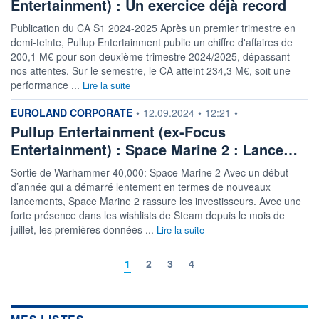
Entertainment) : Un exercice déjà record
Publication du CA S1 2024-2025 Après un premier trimestre en
demi-teinte, Pullup Entertainment publie un chiffre d'affaires de
200,1 M€ pour son deuxième trimestre 2024/2025, dépassant
nos attentes. Sur le semestre, le CA atteint 234,3 M€, soit une
performance ...
Lire la suite
information fournie par
EUROLAND CORPORATE
•
12.09.2024
•
12:21
•
Pullup Entertainment (ex-Focus
Entertainment) : Space Marine 2 : Lance…
Sortie de Warhammer 40,000: Space Marine 2 Avec un début
d’année qui a démarré lentement en termes de nouveaux
lancements, Space Marine 2 rassure les investisseurs. Avec une
forte présence dans les wishlists de Steam depuis le mois de
juillet, les premières données ...
Lire la suite
1
2
3
4