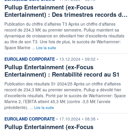
Pullup Entertainment (ex-Focus
Entertainment) : Des trimestres records d…
Publication du chiffre d’affaires T3 Après un chiffre d'affaires
record de 234,3 M€ au premier semestre, Pullup maintient sa
dynamique de croissance en dévoilant hier d’excellents résultats
au titre de son T3. Une fois de plus, le succès de Warhammer:
Space Marine ...
Lire la suite
information fournie par
EUROLAND CORPORATE
•
13.12.2024
•
09:02
•
Pullup Entertainment (ex-Focus
Entertainment) : Rentabilité record au S1
Publication des résultats S1 2024/25 Après un chiffre d'affaires
record de 234,3 M€ au premier semestre, Pullup a dévoilé hier
d’excellents résultats. Porté par le succès de Warhammer: Space
Marine 2, l’EBITA atteint 45,3 M€ (contre -3,5 M€ l’année
précédente), ...
Lire la suite
information fournie par
EUROLAND CORPORATE
•
17.10.2024
•
08:38
•
Pullup Entertainment (ex-Focus