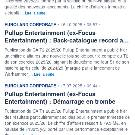
l’exercice 2025/26, portée par la solidité du back-catalogue et la
VALORISATION
DERNIER ÉCHANGE
78 MEUR
07.08.26 / 17:35:28
qualité des nouveaux lancements. Le chiffre d’affaires trimestriel
s’établit ...
Lire la suite
LIMITE À LA
LIMITE À LA
BAISSE
HAUSSE
information fournie par
EUROLAND CORPORATE
•
16.10.2025
•
08:57
•
8,630
9,530
Pullup Entertainment (ex-Focus
RENDEMENT
PER ESTIMÉ
ESTIMÉ 2026
2026
Entertainment) : Back-catalogue record a…
-
34,13
Publication du CA T2 2025/26 Pullup Entertainment a publié hier
DERNIER
DATE
un chiffre d’affaires une nouvelle fois solide pour le compte du T2
DIVIDENDE
DERNIER
DIVIDENDE
1,00 EUR (02/10/25)
de son exercice 2025/26, signant le deuxième meilleur S1 de son
02/10/25
histoire après celui de 2024/25 (marqué par le lancement de
Warhammer ...
Lire la suite
PROCHAIN
DIVIDENDE
-
information fournie par
EUROLAND CORPORATE
•
17.07.2025
•
09:44
•
Pullup Entertainment (ex-Focus
ÉLIGIBILITÉ
RISQUE ESG
PEA
PEA-PME
-
Entertainment) : Démarrage en trombe
CTO BUSINESS
Publication du CA T1 2025/26 Pullup Entertainment a publié hier
des résultats particulièrement solides pour le premier trimestre de
+ ALERTE
+ PORTEFEUILLE
+ LISTE
son exercice 2025/26. Le chiffre d’affaires ressort à 79,3 M€, en
hausse de +132% y/y, porté par une performance exceptionnelle
du ...