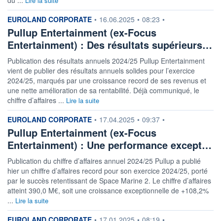
Lire la suite
information fournie par
EUROLAND CORPORATE
•
16.06.2025
•
08:23
•
Pullup Entertainment (ex-Focus
Entertainment) : Des résultats supérieurs…
Publication des résultats annuels 2024/25 Pullup Entertainment
vient de publier des résultats annuels solides pour l’exercice
2024/25, marqués par une croissance record de ses revenus et
une nette amélioration de sa rentabilité. Déjà communiqué, le
chiffre d’affaires ...
Lire la suite
information fournie par
EUROLAND CORPORATE
•
17.04.2025
•
09:37
•
Pullup Entertainment (ex-Focus
Entertainment) : Une performance except…
Publication du chiffre d’affaires annuel 2024/25 Pullup a publié
hier un chiffre d’affaires record pour son exercice 2024/25, porté
par le succès retentissant de Space Marine 2. Le chiffre d’affaires
atteint 390,0 M€, soit une croissance exceptionnelle de +108,2%
...
Lire la suite
information fournie par
EUROLAND CORPORATE
•
17.01.2025
•
08:19
•