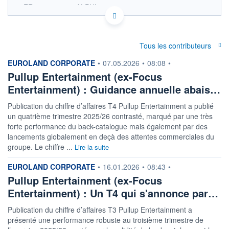
FR0012419307 ALPUL
ACTIONNAIRES
EURONEXT PARIS DONNÉES TEMPS RÉEL
Politique d'exécution
Cotation sur les autres places
Tous les contributeurs
9,2
information fournie par
EUROLAND CORPORATE
•
07.05.2026
•
08:08
•
Pullup Entertainment (ex-Focus
9,0
Entertainment) : Guidance annuelle abais…
8,8
Publication du chiffre d’affaires T4 Pullup Entertainment a publié
8,6
un quatrième trimestre 2025/26 contrasté, marqué par une très
11h51
14h42
17h33
forte performance du back-catalogue mais également par des
lancements globalement en deçà des attentes commerciales du
SECTEUR
groupe. Le chiffre ...
Lire la suite
Jouets
information fournie par
EUROLAND CORPORATE
•
16.01.2026
•
08:43
•
OUVERTURE
CLÔTURE VEILLE
8,680
8,690
Pullup Entertainment (ex-Focus
+ HAUT
+ BAS
Entertainment) : Un T4 qui s'annonce par…
9,080
8,660
Publication du chiffre d’affaires T3 Pullup Entertainment a
VOLUME
CAPITAL ÉCHANGÉ
présenté une performance robuste au troisième trimestre de
16 472
0,19%