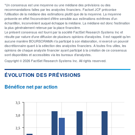
*Un consensus est une moyenne ou une médiane des prévisions ou des
recommandations faites par les analystes financiers. Factset JCF préconise
l'utilisation de la médiane des estimations plutôt que de la moyenne. La moyenne
présente en effet l'inconvénient d'être sensible aux estimations extrêmes d'un
échantillon, inconvénient auquel échappe la médiane. La médiane est donc l'estimation
la plus généralement retenue par la place financière.
Le présent consensus est fourni par la société FactSet Research Systems Inc et
résulte par nature d'une diffusion de plusieurs opinions d'analystes. Il est rappelé qu'en
aucune manière BOURSORAMA n'a participé à son élaboration, ni exercé un pouvoir
discrétionnaire quant à la sélection des analystes financiers. A toutes fins utiles, les
opinions de chaque analyste financier ayant participé à la création de ce consensus
sont disponibles et accessibles via les bureaux d'analystes.
Copyright © 2026 FactSet Research Systems Inc. All rights reserved.
ÉVOLUTION DES PRÉVISIONS
Bénéfice net par action
3,5
3,0
2,5