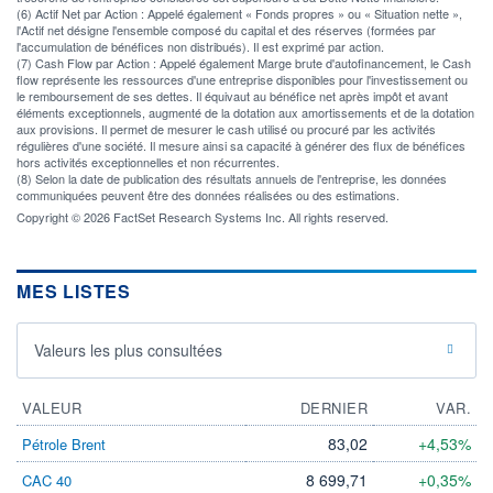
(6) Actif Net par Action : Appelé également « Fonds propres » ou « Situation nette »,
l'Actif net désigne l'ensemble composé du capital et des réserves (formées par
l'accumulation de bénéfices non distribués). Il est exprimé par action.
(7) Cash Flow par Action : Appelé également Marge brute d'autofinancement, le Cash
flow représente les ressources d'une entreprise disponibles pour l'investissement ou
le remboursement de ses dettes. Il équivaut au bénéfice net après impôt et avant
éléments exceptionnels, augmenté de la dotation aux amortissements et de la dotation
aux provisions. Il permet de mesurer le cash utilisé ou procuré par les activités
régulières d'une société. Il mesure ainsi sa capacité à générer des flux de bénéfices
hors activités exceptionnelles et non récurrentes.
(8) Selon la date de publication des résultats annuels de l'entreprise, les données
communiquées peuvent être des données réalisées ou des estimations.
Copyright © 2026 FactSet Research Systems Inc. All rights reserved.
MES LISTES
Valeurs les plus consultées
VALEUR
DERNIER
VAR.
83,02
+4,53%
Pétrole Brent
8 699,71
+0,35%
CAC 40