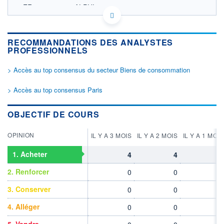
FR0012419307 ALPUL
ACTIONNAIRES
EURONEXT PARIS DONNÉES TEMPS RÉEL
Politique d'exécution
Cotation sur les autres places
RECOMMANDATIONS DES ANALYSTES
PROFESSIONNELS
9,0
> Accès au top consensus du secteur Biens de consommation
8,8
> Accès au top consensus Paris
8,6
8,4
OBJECTIF DE COURS
11h51
14h42
17h33
OPINION
IL Y A 3 MOIS
IL Y A 2 MOIS
IL Y A 1 MOIS
SECTEUR
Jouets
1. Acheter
4
4
4
OUVERTURE
CLÔTURE VEILLE
8,600
8,600
2. Renforcer
0
0
0
+ HAUT
+ BAS
3. Conserver
0
0
0
9,000
8,520
4. Alléger
0
0
0
VOLUME
CAPITAL ÉCHANGÉ
24 721
0,29%
5. Vendre