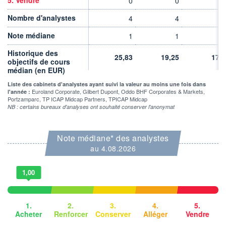
0
0
0
VALORISATION
DERNIER ÉCHANGE
74 MEUR
06.08.26 / 17:35:06
Nombre d'analystes
4
4
4
LIMITE À LA
LIMITE À LA
BAISSE
HAUSSE
Note médiane
1
1
1
8,260
9,120
Historique des
25,83
19,25
17,9
RENDEMENT
PER ESTIMÉ
objectifs de cours
ESTIMÉ 2026
2026
médian (en EUR)
-
34,13
Liste des cabinets d'analystes ayant suivi la valeur au moins une fois dans
DERNIER
DATE
Euroland Corporate, Gilbert Dupont, Oddo BHF Corporates & Markets,
l'année :
DIVIDENDE
DERNIER
Portzamparc, TP ICAP Midcap Partners, TPICAP Midcap
DIVIDENDE
1,00 EUR (02/10/25)
02/10/25
NB : certains bureaux d'analyses ont souhaité conserver l'anonymat
PROCHAIN
DIVIDENDE
-
Note médiane* des analystes
au 4.08.2026
ÉLIGIBILITÉ
RISQUE ESG
PEA
PEA-PME
-
1,00
CTO BUSINESS
+ ALERTE
+ PORTEFEUILLE
+ LISTE
1.
2.
3.
4.
5.
Acheter
Renforcer
Conserver
Alléger
Vendre