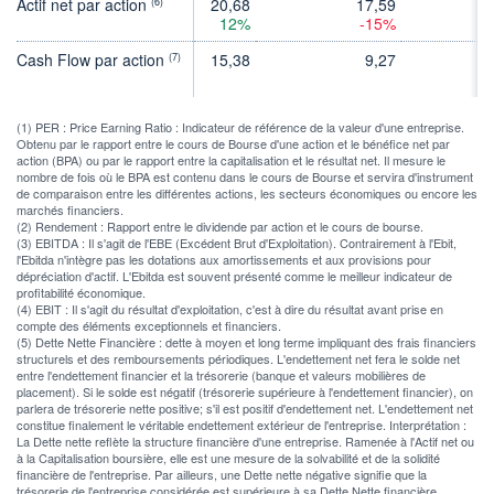
Actif net par action
20,68
17,59
(6)
12%
-15%
Cash Flow par action
15,38
9,27
(7)
(1) PER : Price Earning Ratio : Indicateur de référence de la valeur d'une entreprise.
Obtenu par le rapport entre le cours de Bourse d'une action et le bénéfice net par
action (BPA) ou par le rapport entre la capitalisation et le résultat net. Il mesure le
nombre de fois où le BPA est contenu dans le cours de Bourse et servira d'instrument
de comparaison entre les différentes actions, les secteurs économiques ou encore les
marchés financiers.
(2) Rendement : Rapport entre le dividende par action et le cours de bourse.
(3) EBITDA : Il s'agit de l'EBE (Excédent Brut d'Exploitation). Contrairement à l'Ebit,
l'Ebitda n'intègre pas les dotations aux amortissements et aux provisions pour
dépréciation d'actif. L'Ebitda est souvent présenté comme le meilleur indicateur de
profitabilité économique.
(4) EBIT : Il s'agit du résultat d'exploitation, c'est à dire du résultat avant prise en
compte des éléments exceptionnels et financiers.
(5) Dette Nette Financière : dette à moyen et long terme impliquant des frais financiers
structurels et des remboursements périodiques. L'endettement net fera le solde net
entre l'endettement financier et la trésorerie (banque et valeurs mobilières de
placement). Si le solde est négatif (trésorerie supérieure à l'endettement financier), on
parlera de trésorerie nette positive; s'il est positif d'endettement net. L'endettement net
constitue finalement le véritable endettement extérieur de l'entreprise. Interprétation :
La Dette nette reflète la structure financière d'une entreprise. Ramenée à l'Actif net ou
à la Capitalisation boursière, elle est une mesure de la solvabilité et de la solidité
financière de l'entreprise. Par ailleurs, une Dette nette négative signifie que la
trésorerie de l'entreprise considérée est supérieure à sa Dette Nette financière.