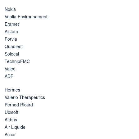
Nokia
Veolia Environnement
Eramet
Alstom
Forvia
Quadient
Solocal
TechnipFMC
Valeo
ADP
Hermes
Valerio Therapeutics
Pernod Ricard
Ubisoft
Airbus
Air Liquide
Accor