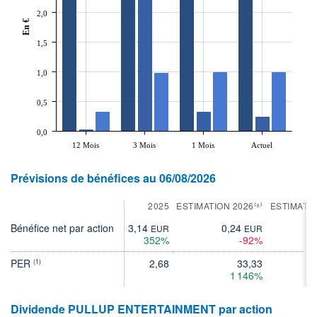
2,0
En €
1,5
1,0
0,5
0,0
12 Mois
3 Mois
1 Mois
Actuel
Prévisions de bénéfices au 06/08/2026
2025
ESTIMATION 2026⁽⁸⁾
ESTIMATIO
Bénéfice net par action
3,14
0,24
0
EUR
EUR
352%
-92%
PER
2,68
33,33
(1)
1 146%
Dividende PULLUP ENTERTAINMENT par action