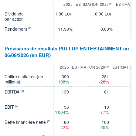
2025
ESTIMATION 2026⁽⁸⁾
ESTIMATIO
Dividende
1,00
0,00
0
EUR
EUR
par action
Rendement
11,90%
0,00%
(2)
Prévisions de résultats PULLUP ENTERTAINMENT au
06/08/2026 (en EUR)
2025
ESTIMATION 2026⁽⁸⁾
ESTIMATION
Chiffre d'affaires (en
390
281
millions)
108%
-28%
EBITDA
139
81
(3)
EBIT
56
13
(4)
1 064%
-77%
Dette financière nette
80
100
(5)
-42%
25%