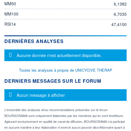
MM50
6,1382
MM100
6,7035
RSI14
47,4100
DERNIÈRES ANALYSES
Message d'information
Aucune donnée n'est actuellement disponible.
Toutes les analyses à propos de UNICYCIVE THERAP
DERNIERS MESSAGES SUR LE FORUM
Message d'information
Aucun message à afficher
L'ensemble des analyses et/ou recommandations présentes sur le forum
BOURSORAMA sont uniquement élaborées par les membres qui en sont émetteurs.
Agissant exclusivement en qualité de canal de diffusion, BOURSORAMA n'a participé
en aucune manière à leur élaboration ni exercé aucun pouvoir discrétionnaire quant à