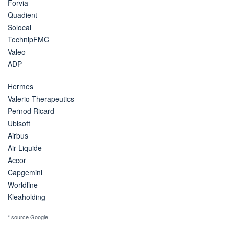
Forvia
Quadient
Solocal
TechnipFMC
Valeo
ADP
Hermes
Valerio Therapeutics
Pernod Ricard
Ubisoft
Airbus
Air Liquide
Accor
Capgemini
Worldline
Kleaholding
* source Google