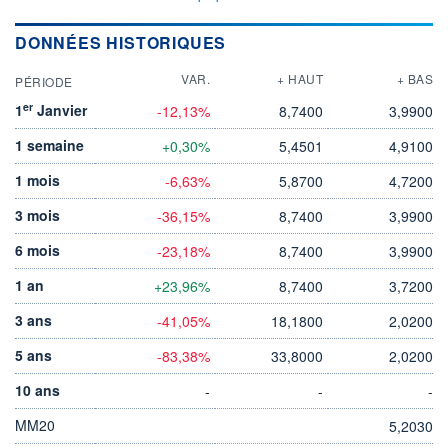
DONNÉES HISTORIQUES
VAR.
+ HAUT
+ BAS
PÉRIODE
er
1
Janvier
-12,13%
8,7400
3,9900
1 semaine
+0,30%
5,4501
4,9100
1 mois
-6,63%
5,8700
4,7200
3 mois
-36,15%
8,7400
3,9900
6 mois
-23,18%
8,7400
3,9900
1 an
+23,96%
8,7400
3,7200
3 ans
-41,05%
18,1800
2,0200
5 ans
-83,38%
33,8000
2,0200
10 ans
-
-
-
MM20
5,2030