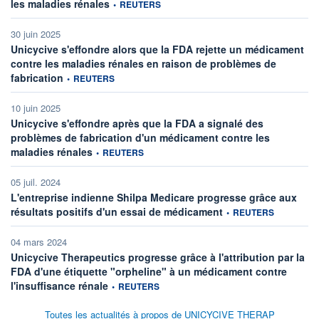
information fournie par
les maladies rénales
•
REUTERS
30 juin 2025
Unicycive s'effondre alors que la FDA rejette un médicament
contre les maladies rénales en raison de problèmes de
information fournie par
fabrication
•
REUTERS
10 juin 2025
Unicycive s'effondre après que la FDA a signalé des
problèmes de fabrication d'un médicament contre les
information fournie par
maladies rénales
•
REUTERS
05 juil. 2024
L'entreprise indienne Shilpa Medicare progresse grâce aux
information fournie par
résultats positifs d'un essai de médicament
•
REUTERS
04 mars 2024
Unicycive Therapeutics progresse grâce à l'attribution par la
FDA d'une étiquette "orpheline" à un médicament contre
information fournie par
l'insuffisance rénale
•
REUTERS
Toutes les actualités à propos de UNICYCIVE THERAP