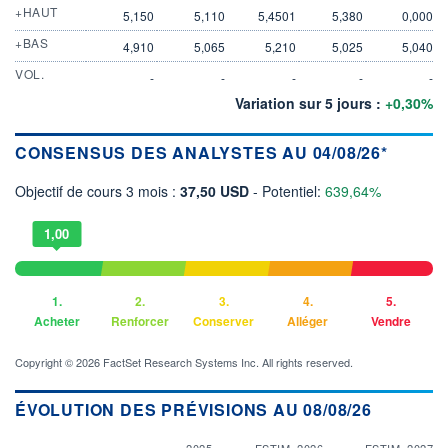
+HAUT
5,150
5,110
5,4501
5,380
0,000
+BAS
4,910
5,065
5,210
5,025
5,040
VOL.
-
-
-
-
-
Variation sur 5 jours :
+0,30%
CONSENSUS DES ANALYSTES AU 04/08/26*
Objectif de cours 3 mois :
37,50 USD
- Potentiel:
639,64%
1,00
1.
2.
3.
4.
5.
Acheter
Renforcer
Conserver
Alléger
Vendre
Copyright © 2026 FactSet Research Systems Inc. All rights reserved.
ÉVOLUTION DES PRÉVISIONS AU 08/08/26
2025
ESTIM. 2026
ESTIM. 2027