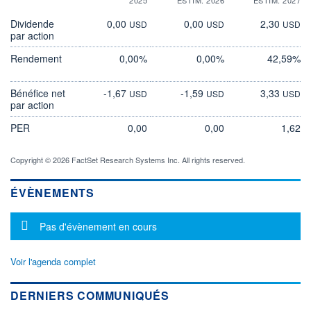
Dividende
0,00
0,00
2,30
USD
USD
USD
par action
Rendement
0,00%
0,00%
42,59%
Bénéfice net
-1,67
-1,59
3,33
USD
USD
USD
par action
PER
0,00
0,00
1,62
Copyright © 2026 FactSet Research Systems Inc. All rights reserved.
ÉVÈNEMENTS
Message d'information
Pas d'évènement en cours
Voir l'agenda complet
DERNIERS COMMUNIQUÉS