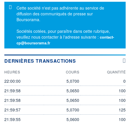
Message d'information
Cette société n'est pas adhérente au service de
diffusion des communiqués de presse sur
Boursorama.
Sociétés cotées, pour paraître dans cette rubrique,
veuillez nous contacter à l'adresse suivante :
contact-
cp@boursorama.fr
DERNIÈRES TRANSACTIONS
HEURES
COURS
QUANTITÉ
22:00:00
5,0700
0
21:59:58
5,0650
100
21:59:58
5,0650
100
21:59:57
5,0700
125
21:59:55
5,0600
100