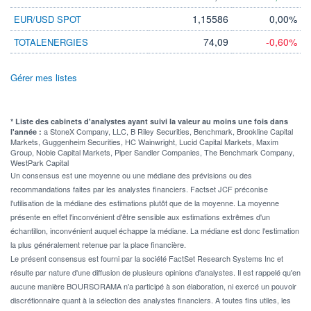
1,15586
0,00%
EUR/USD SPOT
74,09
-0,60%
TOTALENERGIES
Gérer mes listes
* Liste des cabinets d'analystes ayant suivi la valeur au moins une fois dans
a StoneX Company, LLC, B Riley Securities, Benchmark, Brookline Capital
l'année :
Markets, Guggenheim Securities, HC Wainwright, Lucid Capital Markets, Maxim
Group, Noble Capital Markets, Piper Sandler Companies, The Benchmark Company,
WestPark Capital
Un consensus est une moyenne ou une médiane des prévisions ou des
recommandations faites par les analystes financiers. Factset JCF préconise
l'utilisation de la médiane des estimations plutôt que de la moyenne. La moyenne
présente en effet l'inconvénient d'être sensible aux estimations extrêmes d'un
échantillon, inconvénient auquel échappe la médiane. La médiane est donc l'estimation
la plus généralement retenue par la place financière.
Le présent consensus est fourni par la société FactSet Research Systems Inc et
résulte par nature d'une diffusion de plusieurs opinions d'analystes. Il est rappelé qu'en
aucune manière BOURSORAMA n'a participé à son élaboration, ni exercé un pouvoir
discrétionnaire quant à la sélection des analystes financiers. A toutes fins utiles, les