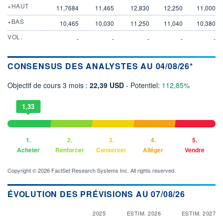
+HAUT
11,7684
11,465
12,830
12,250
11,000
+BAS
10,465
10,030
11,250
11,040
10,380
VOL.
-
-
-
-
-
CONSENSUS DES ANALYSTES AU 04/08/26*
Objectif de cours 3 mois :
22,39 USD
- Potentiel:
112,85%
1,33
1.
2.
3.
4.
5.
Acheter
Renforcer
Conserver
Alléger
Vendre
Copyright © 2026 FactSet Research Systems Inc. All rights reserved.
ÉVOLUTION DES PRÉVISIONS AU 07/08/26
2025
ESTIM. 2026
ESTIM. 2027