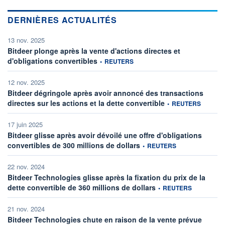
DERNIÈRES ACTUALITÉS
13 nov. 2025
Bitdeer plonge après la vente d'actions directes et
information fournie par
d'obligations convertibles
•
REUTERS
12 nov. 2025
Bitdeer dégringole après avoir annoncé des transactions
information fournie pa
directes sur les actions et la dette convertible
•
REUTERS
17 juin 2025
Bitdeer glisse après avoir dévoilé une offre d'obligations
information fournie par
convertibles de 300 millions de dollars
•
REUTERS
22 nov. 2024
Bitdeer Technologies glisse après la fixation du prix de la
information fournie par
dette convertible de 360 millions de dollars
•
REUTERS
21 nov. 2024
Bitdeer Technologies chute en raison de la vente prévue