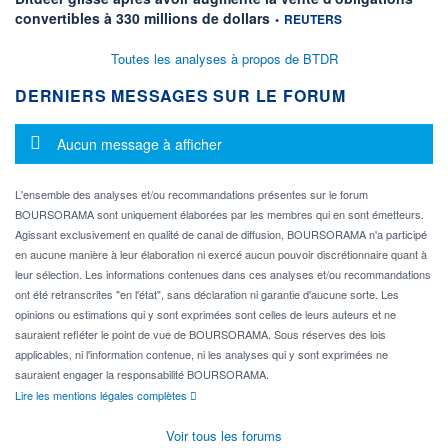
information fournie par
convertibles à 330 millions de dollars
•
REUTERS
Toutes les analyses à propos de BTDR
DERNIERS MESSAGES SUR LE FORUM
Message d'information
Aucun message à afficher
L'ensemble des analyses et/ou recommandations présentes sur le forum
BOURSORAMA sont uniquement élaborées par les membres qui en sont émetteurs.
Agissant exclusivement en qualité de canal de diffusion, BOURSORAMA n'a participé
en aucune manière à leur élaboration ni exercé aucun pouvoir discrétionnaire quant à
leur sélection. Les informations contenues dans ces analyses et/ou recommandations
ont été retranscrites "en l'état", sans déclaration ni garantie d'aucune sorte. Les
opinions ou estimations qui y sont exprimées sont celles de leurs auteurs et ne
sauraient refléter le point de vue de BOURSORAMA. Sous réserves des lois
applicables, ni l'information contenue, ni les analyses qui y sont exprimées ne
sauraient engager la responsabilité BOURSORAMA.
Lire les mentions légales complètes
Voir tous les forums