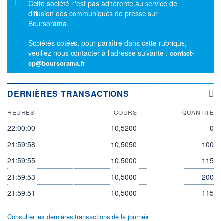
Message d'information
Cette société n'est pas adhérente au service de
diffusion des communiqués de presse sur
Boursorama.
Sociétés cotées, pour paraître dans cette rubrique,
veuillez nous contacter à l'adresse suivante :
contact-
cp@boursorama.fr
DERNIÈRES TRANSACTIONS
HEURES
COURS
QUANTITÉ
22:00:00
10,5200
0
21:59:58
10,5050
100
21:59:55
10,5000
115
21:59:53
10,5000
200
21:59:51
10,5000
115
Consulter les dernières transactions de la journée