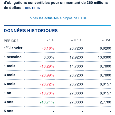
d'obligations convertibles pour un montant de 360 millions
information fournie par
de dollars
•
REUTERS
Toutes les actualités à propos de BTDR
DONNÉES HISTORIQUES
VAR.
+ HAUT
+ BAS
PÉRIODE
er
1
Janvier
-6,16%
20,7200
6,9200
1 semaine
0,00%
12,9200
10,0300
1 mois
-18,29%
14,7800
8,7800
3 mois
-23,99%
20,7200
8,7800
6 mois
-20,72%
20,7200
6,9157
1 an
-18,70%
27,8000
6,9157
3 ans
+10,74%
27,8000
2,7700
5 ans
-
-
-