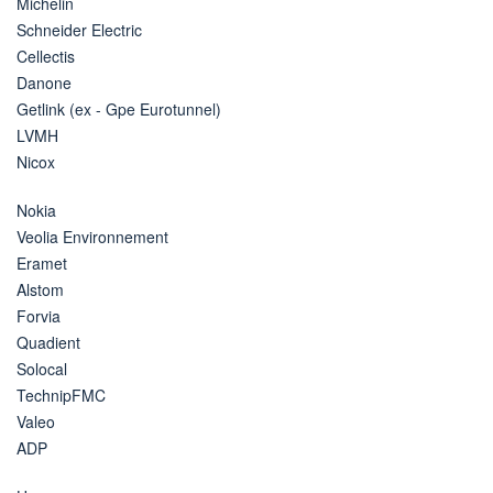
Michelin
Schneider Electric
Cellectis
Danone
Getlink (ex - Gpe Eurotunnel)
LVMH
Nicox
Nokia
Veolia Environnement
Eramet
Alstom
Forvia
Quadient
Solocal
TechnipFMC
Valeo
ADP