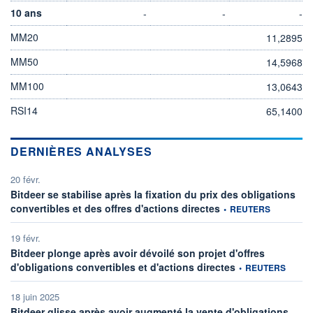
10 ans
-
-
-
MM20
11,2895
MM50
14,5968
MM100
13,0643
RSI14
65,1400
DERNIÈRES ANALYSES
20 févr.
Bitdeer se stabilise après la fixation du prix des obligations
information fournie par
convertibles et des offres d'actions directes
•
REUTERS
19 févr.
Bitdeer plonge après avoir dévoilé son projet d'offres
information fournie 
d'obligations convertibles et d'actions directes
•
REUTERS
18 juin 2025
Bitdeer glisse après avoir augmenté la vente d'obligations