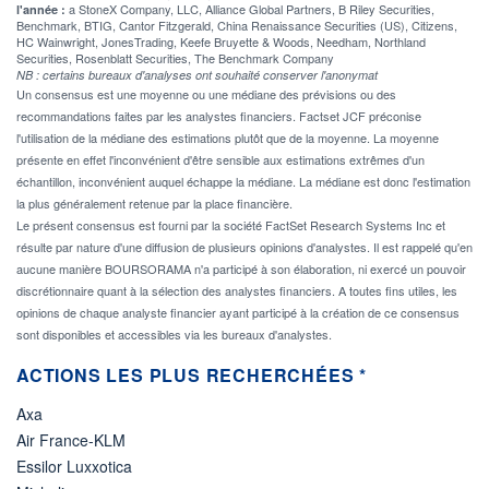
a StoneX Company, LLC, Alliance Global Partners, B Riley Securities,
l'année :
Benchmark, BTIG, Cantor Fitzgerald, China Renaissance Securities (US), Citizens,
HC Wainwright, JonesTrading, Keefe Bruyette & Woods, Needham, Northland
Securities, Rosenblatt Securities, The Benchmark Company
NB : certains bureaux d'analyses ont souhaité conserver l'anonymat
Un consensus est une moyenne ou une médiane des prévisions ou des
recommandations faites par les analystes financiers. Factset JCF préconise
l'utilisation de la médiane des estimations plutôt que de la moyenne. La moyenne
présente en effet l'inconvénient d'être sensible aux estimations extrêmes d'un
échantillon, inconvénient auquel échappe la médiane. La médiane est donc l'estimation
la plus généralement retenue par la place financière.
Le présent consensus est fourni par la société FactSet Research Systems Inc et
résulte par nature d'une diffusion de plusieurs opinions d'analystes. Il est rappelé qu'en
aucune manière BOURSORAMA n'a participé à son élaboration, ni exercé un pouvoir
discrétionnaire quant à la sélection des analystes financiers. A toutes fins utiles, les
opinions de chaque analyste financier ayant participé à la création de ce consensus
sont disponibles et accessibles via les bureaux d'analystes.
ACTIONS LES PLUS RECHERCHÉES *
Axa
Air France-KLM
Essilor Luxxotica