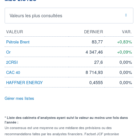
Valeurs les plus consultées
VALEUR
DERNIER
VAR.
83,77
+0,83%
Pétrole Brent
4 347,46
+0,09%
Or
27,6
0,00%
2CRSI
8 714,93
0,00%
CAC 40
0,4555
0,00%
HAFFNER ENERGY
Gérer mes listes
* Liste des cabinets d'analystes ayant suivi la valeur au moins une fois dans
l'année :
Un consensus est une moyenne ou une médiane des prévisions ou des
recommandations faites par les analystes financiers. Factset JCF préconise