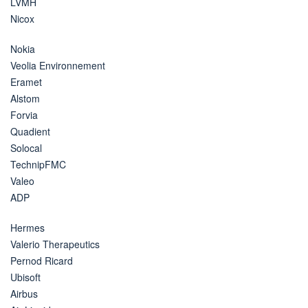
LVMH
Nicox
Nokia
Veolia Environnement
Eramet
Alstom
Forvia
Quadient
Solocal
TechnipFMC
Valeo
ADP
Hermes
Valerio Therapeutics
Pernod Ricard
Ubisoft
Airbus