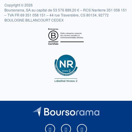
Copyright © 2026
Boursorama, SA au capital de 53 576 889,20 € – RCS Nanterre 351 058 151
– TVA FR 69 351 058 151 – 44 rue Traversière, CS 80134, 92772
BOULOGNE BILLANCOURT CEDEX
Boursorama sur Facebook
Boursorama sur X
Boursorama sur Youtu