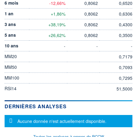
6 mois
-12,66%
0,8062
0,6520
1 an
+1,86%
0,8062
0,6306
3 ans
+38,19%
0,8062
0,4300
5 ans
+26,62%
0,8062
0,3500
10 ans
-
-
-
MM20
0,7179
MM50
0,7093
MM100
0,7295
RSI14
51,5000
DERNIÈRES ANALYSES
Message d'information
Aucune donnée n'est actuellement disponible.
Toutes les analyses à propos de PCCW