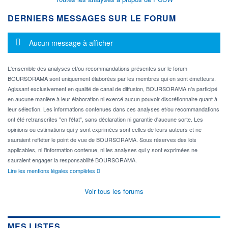
DERNIERS MESSAGES SUR LE FORUM
Message d'information
Aucun message à afficher
L'ensemble des analyses et/ou recommandations présentes sur le forum
BOURSORAMA sont uniquement élaborées par les membres qui en sont émetteurs.
Agissant exclusivement en qualité de canal de diffusion, BOURSORAMA n'a participé
en aucune manière à leur élaboration ni exercé aucun pouvoir discrétionnaire quant à
leur sélection. Les informations contenues dans ces analyses et/ou recommandations
ont été retranscrites "en l'état", sans déclaration ni garantie d'aucune sorte. Les
opinions ou estimations qui y sont exprimées sont celles de leurs auteurs et ne
sauraient refléter le point de vue de BOURSORAMA. Sous réserves des lois
applicables, ni l'information contenue, ni les analyses qui y sont exprimées ne
sauraient engager la responsabilité BOURSORAMA.
Lire les mentions légales complètes
Voir tous les forums
MES LISTES