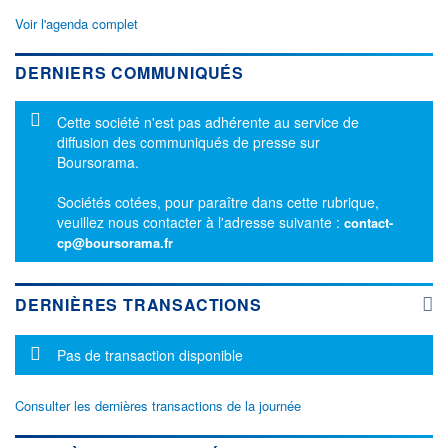
Voir l'agenda complet
DERNIERS COMMUNIQUÉS
Message d'information
Cette société n'est pas adhérente au service de
diffusion des communiqués de presse sur
Boursorama.
Sociétés cotées, pour paraître dans cette rubrique,
veuillez nous contacter à l'adresse suivante :
contact-
cp@boursorama.fr
DERNIÈRES TRANSACTIONS
Message d'information
Pas de transaction disponible
Consulter les dernières transactions de la journée