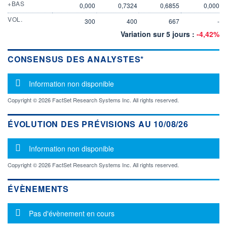
+BAS
0,000
0,7324
0,6855
0,000
VOL.
300
400
667
-
Variation sur 5 jours :
-4,42%
CONSENSUS DES ANALYSTES*
Message d'information
Information non disponible
Copyright © 2026 FactSet Research Systems Inc. All rights reserved.
ÉVOLUTION DES PRÉVISIONS AU 10/08/26
Message d'information
Information non disponible
Copyright © 2026 FactSet Research Systems Inc. All rights reserved.
ÉVÈNEMENTS
Message d'information
Pas d'évènement en cours