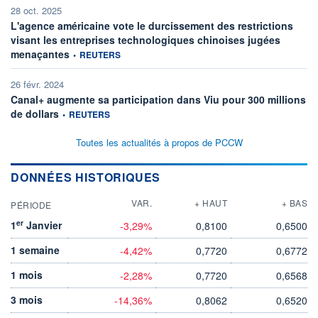
28 oct. 2025
L'agence américaine vote le durcissement des restrictions
visant les entreprises technologiques chinoises jugées
information fournie par
menaçantes
•
REUTERS
26 févr. 2024
Canal+ augmente sa participation dans Viu pour 300 millions
information fournie par
de dollars
•
REUTERS
Toutes les actualités à propos de PCCW
DONNÉES HISTORIQUES
VAR.
+ HAUT
+ BAS
PÉRIODE
er
1
Janvier
-3,29%
0,8100
0,6500
1 semaine
-4,42%
0,7720
0,6772
1 mois
-2,28%
0,7720
0,6568
3 mois
-14,36%
0,8062
0,6520