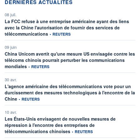
DERNIÈRES ACTUALITÉS
08 juil.
La FCC refuse à une entreprise américaine ayant des liens
avec la Chine l'autorisation de fournir des services de
information fournie par
télécommunications
•
REUTERS
09 juin
China Unicom avertit qu'une mesure US envisagée contre les
télécoms chinois pourrait perturber les communications
information fournie par
mondiales
•
REUTERS
30 avr.
L'agence américaine des télécommunications vote pour un
durcissement des mesures technologiques à l'encontre de la
information fournie par
Chine
•
REUTERS
10 avr.
Les États-Unis envisagent de nouvelles mesures de
répression à l'encontre des entreprises de
information fournie par
télécommunications chinoises
•
REUTERS