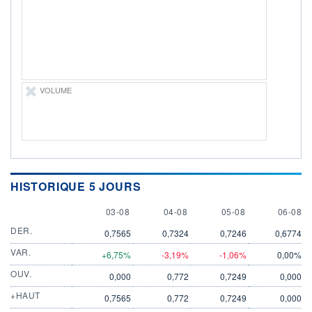
06.08.26 / 21:52:21
ÉLIGIBILITÉ
Non éligible
Boursobank
+ PORTEFEUILLE
+ LISTE
VOLUME
HISTORIQUE 5 JOURS
3 AUGUST
4 AUGUST
5 AUGUST
6 AUGU
03-08
04-08
05-08
06-08
DER.
0,7565
0,7324
0,7246
0,6774
VAR.
+6,75%
-3,19%
-1,06%
0,00%
OUV.
0,000
0,772
0,7249
0,000
+HAUT
0,7565
0,772
0,7249
0,000