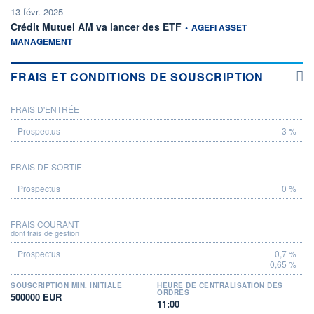
13 févr. 2025
information fournie par
Crédit Mutuel AM va lancer des ETF
•
AGEFI ASSET
MANAGEMENT
FRAIS ET CONDITIONS DE SOUSCRIPTION
FRAIS D'ENTRÉE
PROSPECTUS
3 %
FRAIS DE SORTIE
0 %
FRAIS COURANT
dont frais de gestion
0,7 %
0,65 %
SOUSCRIPTION MIN. INITIALE
HEURE DE CENTRALISATION DES
ORDRES
500000 EUR
11:00