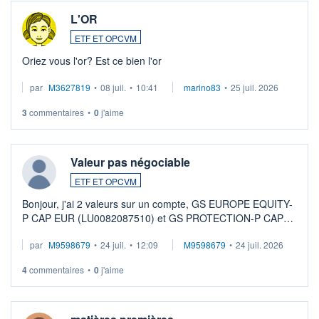
L'OR
ETF ET OPCVM
Oriez vous l'or? Est ce bien l'or
par
M3627819
•
08 juil.
•
10:41
marino83
•
25 juil. 2026
3
commentaires
•
0
j'aime
Valeur pas négociable
ETF ET OPCVM
Bonjour, j'ai 2 valeurs sur un compte, GS EUROPE EQUITY-
P CAP EUR (LU0082087510) et GS PROTECTION-P CAP
EUR (LU0546913194), que je souhaite vendre. Lorsque je
par
M9598679
•
24 juil.
•
12:09
M9598679
•
24 juil. 2026
veux procéder à la vente, on me signale ...
4
commentaires
•
0
j'aime