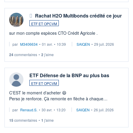
Rachat H2O Multibonds crédité ce jour
ETF ET OPCVM
sur mon compte espèces CTO Crédit Agricole .
par
M3406634
•
01 avr.
•
10:39
SAIQEN
•
29 juil. 2026
24
commentaires
•
2
j'aime
ETF Défense de la BNP au plus bas
ETF ET OPCVM
C'EST le moment d'acheter 😄​
Perso je renforce. Çà remonte en flèche à chaque
suspission d'accord dans.la guerre du moyen-orient.
par
Renaud.S.
•
30 avr.
•
13:20
SAIQEN
•
26 juil. 2026
Investissement long terme tip top pour sa retraite.
LU3 ...
15
commentaires
•
1
j'aime