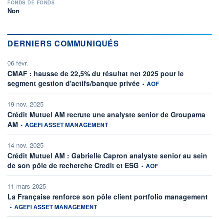
FONDS DE FONDS
Non
DERNIERS COMMUNIQUÉS
06 févr.
CMAF : hausse de 22,5% du résultat net 2025 pour le
information fournie par
segment gestion d'actifs/banque privée
•
AOF
19 nov. 2025
Crédit Mutuel AM recrute une analyste senior de Groupama
information fournie par
AM
•
AGEFI ASSET MANAGEMENT
14 nov. 2025
Crédit Mutuel AM : Gabrielle Capron analyste senior au sein
information fournie par
de son pôle de recherche Credit et ESG
•
AOF
11 mars 2025
info
La Française renforce son pôle client portfolio management
•
AGEFI ASSET MANAGEMENT