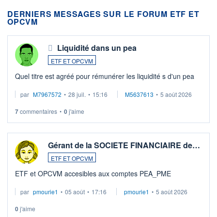
DERNIERS MESSAGES SUR LE FORUM ETF ET
OPCVM
Liquidité dans un pea
ETF ET OPCVM
Quel titre est agréé pour rémunérer les liquidité s d'un pea
par
M7967572
•
28 juil.
•
15:16
M5637613
•
5 août 2026
7
commentaires
•
0
j'aime
Gérant de la SOCIETE FINANCIAIRE de…
ETF ET OPCVM
ETF et OPCVM accesibles aux comptes PEA_PME
par
pmourie1
•
05 août
•
17:16
pmourie1
•
5 août 2026
0
j'aime