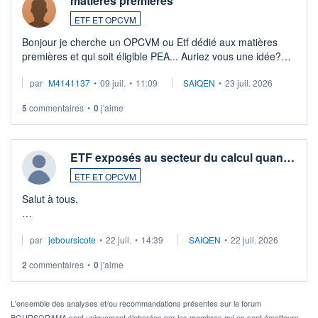
matières premières
ETF ET OPCVM
Bonjour je cherche un OPCVM ou Etf dédié aux matières
premières et qui soit éligible PEA... Auriez vous une idée?
Merci de vos conseils
par
M4141137
•
09 juil.
•
11:09
SAIQEN
•
23 juil. 2026
5
commentaires
•
0
j'aime
ETF exposés au secteur du calcul quan…
ETF ET OPCVM
Salut à tous,
Je cherche à investir sur le secteur du calcul quantique, mais
par
jeboursicote
•
22 juil.
•
14:39
SAIQEN
•
22 juil. 2026
via un ETF plutôt que des actions individuelles.
2
commentaires
•
0
j'aime
Idéalement, je voudrais qu'il soit éligible au PEA.
Pour l' ...
L'ensemble des analyses et/ou recommandations présentes sur le forum
BOURSORAMA sont uniquement élaborées par les membres qui en sont émetteurs.