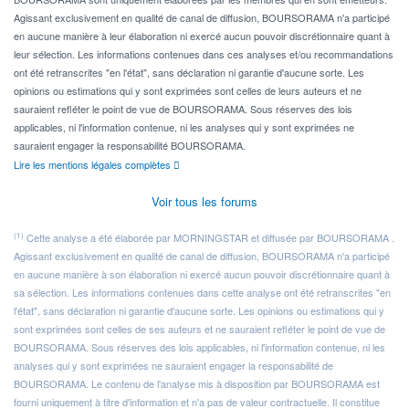
Agissant exclusivement en qualité de canal de diffusion, BOURSORAMA n'a participé
en aucune manière à leur élaboration ni exercé aucun pouvoir discrétionnaire quant à
leur sélection. Les informations contenues dans ces analyses et/ou recommandations
ont été retranscrites "en l'état", sans déclaration ni garantie d'aucune sorte. Les
opinions ou estimations qui y sont exprimées sont celles de leurs auteurs et ne
sauraient refléter le point de vue de BOURSORAMA. Sous réserves des lois
applicables, ni l'information contenue, ni les analyses qui y sont exprimées ne
sauraient engager la responsabilité BOURSORAMA.
Lire les mentions légales complètes
Voir tous les forums
(1)
Cette analyse a été élaborée par MORNINGSTAR et diffusée par BOURSORAMA .
Agissant exclusivement en qualité de canal de diffusion, BOURSORAMA n'a participé
en aucune manière à son élaboration ni exercé aucun pouvoir discrétionnaire quant à
sa sélection. Les informations contenues dans cette analyse ont été retranscrites "en
l'état", sans déclaration ni garantie d'aucune sorte. Les opinions ou estimations qui y
sont exprimées sont celles de ses auteurs et ne sauraient refléter le point de vue de
BOURSORAMA. Sous réserves des lois applicables, ni l'information contenue, ni les
analyses qui y sont exprimées ne sauraient engager la responsabilité de
BOURSORAMA. Le contenu de l'analyse mis à disposition par BOURSORAMA est
fourni uniquement à titre d'information et n'a pas de valeur contractuelle. Il constitue