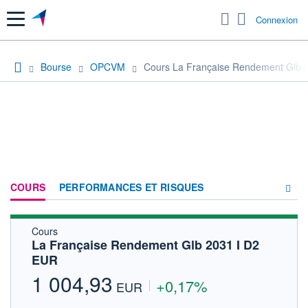
Menu
Connexion
Bourse
OPCVM
Cours La Française Rendement Glb 
COURS
PERFORMANCES ET RISQUES
Cours
COMPOSITION
La Française Rendement Glb 2031 I D2
EUR
ACTUALITÉS
1 004,93
+0,17%
FORUM
EUR
HISTORIQUE