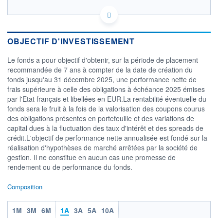
FR001400YMM9 - Crédit Mutuel Asset Management
OPCVM DERNIER COURS CONNU AU 04/08/2026
Consulter le prospectus / DIC
OBJECTIF D'INVESTISSEMENT
Le fonds a pour objectif d'obtenir, sur la période de placement
1 015
recommandée de 7 ans à compter de la date de création du
1 010
fonds jusqu'au 31 décembre 2025, une performance nette de
1 005
frais supérieure à celle des obligations à échéance 2025 émises
1 000
par l'Etat français et libellées en EUR.La rentabilité éventuelle du
995
fonds sera le fruit à la fois de la valorisation des coupons courus
24/06
16/07
des obligations présentes en portefeuille et des variations de
capital dues à la fluctuation des taux d'intérêt et des spreads de
CATÉGORIE MORNINGSTAR
crédit.L'objectif de performance nette annualisée est fondé sur la
Obligations à échéance
réalisation d'hypothèses de marché arrêtées par la société de
gestion. Il ne constitue en aucun cas une promesse de
FONDS PARTENAIRES
rendement ou de performance du fonds.
TARIFS PRIVILÉGIÉS
0%
ÉLIGIBILITÉ
Composition
PEA
PEA-PME
BOURSOVIE LUX
BOURSOVIE
CTO BUSINESS
1M
3M
6M
1A
3A
5A
10A
Non éligible Boursobank