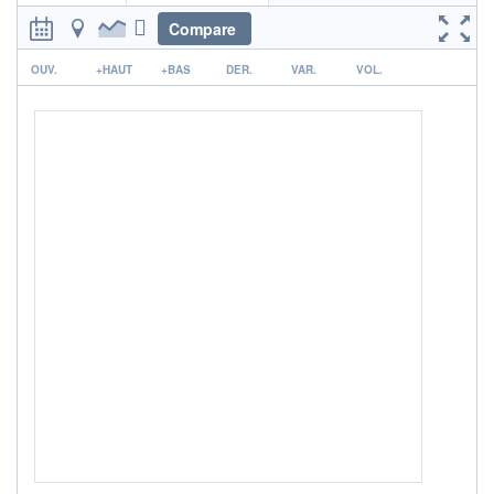
Compare
ACTIF NET (EUR)
210M / 31.07.26
r
OUV.
+HAUT
+BAS
DER.
VAR.
VOL.
NOTATION MORNINGSTAR ⁽¹⁾
RISQUE DU FONDS (SRI)
3
/7
+ PORTEFEUILLE
+ LISTE