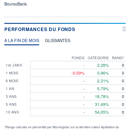
BoursoBank.
PERFORMANCES DU FONDS
A LA FIN DE MOIS
GLISSANTES
FONDS
CATEGORIE
RANG*
-
2,28%
0
1er JANV.
-0,59%
0,96%
0
1 MOIS
-
2,31%
0
6 MOIS
-
5,79%
0
1 AN
-
18,78%
0
3 ANS
-
31,49%
0
5 ANS
-
54,05%
0
10 ANS
*Rangs calculés en percentile par Morningstar sur la dernière valeur liquidative du