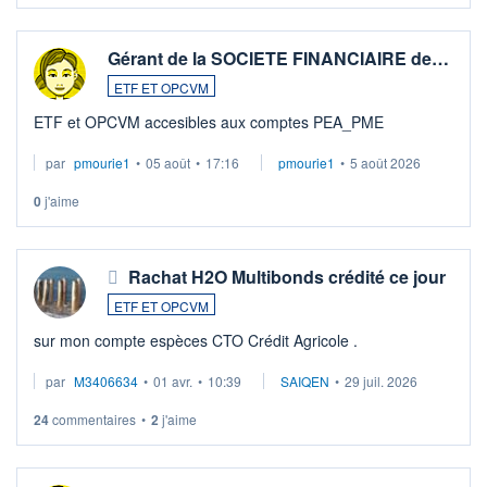
Gérant de la SOCIETE FINANCIAIRE de…
ETF ET OPCVM
ETF et OPCVM accesibles aux comptes PEA_PME
par
pmourie1
•
05 août
•
17:16
pmourie1
•
5 août 2026
0
j'aime
Rachat H2O Multibonds crédité ce jour
ETF ET OPCVM
sur mon compte espèces CTO Crédit Agricole .
par
M3406634
•
01 avr.
•
10:39
SAIQEN
•
29 juil. 2026
24
commentaires
•
2
j'aime