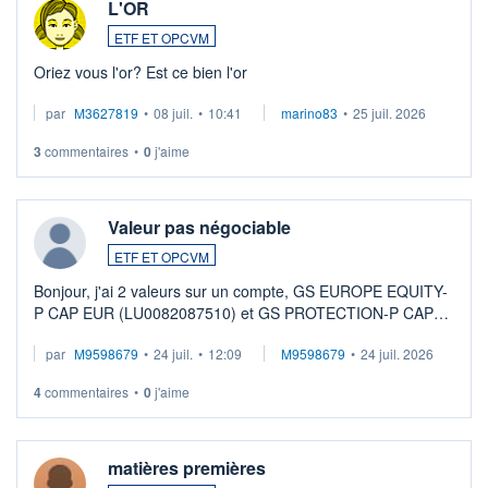
L'OR
ETF ET OPCVM
Oriez vous l'or? Est ce bien l'or
par
M3627819
•
08 juil.
•
10:41
marino83
•
25 juil. 2026
3
commentaires
•
0
j'aime
Valeur pas négociable
ETF ET OPCVM
Bonjour, j'ai 2 valeurs sur un compte, GS EUROPE EQUITY-
P CAP EUR (LU0082087510) et GS PROTECTION-P CAP
EUR (LU0546913194), que je souhaite vendre. Lorsque je
par
M9598679
•
24 juil.
•
12:09
M9598679
•
24 juil. 2026
veux procéder à la vente, on me signale ...
4
commentaires
•
0
j'aime
matières premières