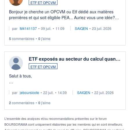
ETF ET OPCVM
Bonjour je cherche un OPCVM ou Etf dédié aux matières
premières et qui soit éligible PEA... Auriez vous une idée?
Merci de vos conseils
par
M4141137
•
09 juil.
•
11:09
SAIQEN
•
23 juil. 2026
5
commentaires
•
0
j'aime
ETF exposés au secteur du calcul quan…
ETF ET OPCVM
Salut à tous,
Je cherche à investir sur le secteur du calcul quantique, mais
par
jeboursicote
•
22 juil.
•
14:39
SAIQEN
•
22 juil. 2026
via un ETF plutôt que des actions individuelles.
2
commentaires
•
0
j'aime
Idéalement, je voudrais qu'il soit éligible au PEA.
Pour l' ...
L'ensemble des analyses et/ou recommandations présentes sur le forum
BOURSORAMA sont uniquement élaborées par les membres qui en sont émetteurs.
Agissant exclusivement en qualité de canal de diffusion, BOURSORAMA n'a participé