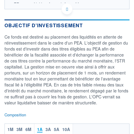
FR001400N8V7 - Amundi Asset Management
OPCVM DERNIER COURS CONNU AU 04/08/2026
Consulter le prospectus / DIC
OBJECTIF D'INVESTISSEMENT
107
Ce fonds est destiné au placement des liquidités en attente de
106
réinvestissement dans le cadre d'un PEA. L'objectif de gestion du
fonds est d'investir dans des titres éligibles au PEA afin de
105
bénéficier de la fiscalité associée et d'échanger la performance
104
de ces titres contre la performance du marché monétaire, l'STR
03/12
02/04
capitalisé. La gestion mise en oeuvre vise ainsi à offrir aux
porteurs, sur un horizon de placement de 1 mois, un rendement
CATÉGORIE MORNINGSTAR
monétaire tout en leur permettant de bénéficier de l'avantage
Swap ESTR PEA
fiscal lié à l'éligibilité PEA. En cas de très faible niveau des taux
d'intérêt du marché monétaire, le rendement dégagé par le fonds
FONDS PARTENAIRES
TARIFS PRIVILÉGIÉS
0%
ne suffirait pas à couvrir les frais de gestion. L'OPC verrait sa
valeur liquidative baisser de manière structurelle.
ÉLIGIBILITÉ
PEA
PEA-PME
BOURSOVIE LUX
BOURSOVIE
Composition
CTO BUSINESS
Non éligible Boursobank
1M
3M
6M
1A
3A
5A
10A