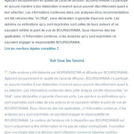
en aucune manière à leur élaboration ni exercé aucun pouvoir discrétionnaire quant à
leur sélection. Les informations contenues dans ces analyses et/ou recommandations
ont été retranscrites "en l'état", sans déclaration ni garantie d'aucune sorte. Les
opinions ou estimations qui y sont exprimées sont celles de leurs auteurs et ne
sauraient refléter le point de vue de BOURSORAMA. Sous réserves des lois
applicables, ni l'information contenue, ni les analyses qui y sont exprimées ne
sauraient engager la responsabilité BOURSORAMA.
Lire les mentions légales complètes
Voir tous les forums
(1)
Cette analyse a été élaborée par MORNINGSTAR et diffusée par BOURSORAMA .
Agissant exclusivement en qualité de canal de diffusion, BOURSORAMA n'a participé
en aucune manière à son élaboration ni exercé aucun pouvoir discrétionnaire quant à
sa sélection. Les informations contenues dans cette analyse ont été retranscrites "en
l'état", sans déclaration ni garantie d'aucune sorte. Les opinions ou estimations qui y
sont exprimées sont celles de ses auteurs et ne sauraient refléter le point de vue de
BOURSORAMA. Sous réserves des lois applicables, ni l'information contenue, ni les
analyses qui y sont exprimées ne sauraient engager la responsabilité de
BOURSORAMA. Le contenu de l'analyse mis à disposition par BOURSORAMA est
fourni uniquement à titre d'information et n'a pas de valeur contractuelle. Il constitue
ainsi une simple aide à la décision dont l'utilisateur conserve l'absolue maîtrise.