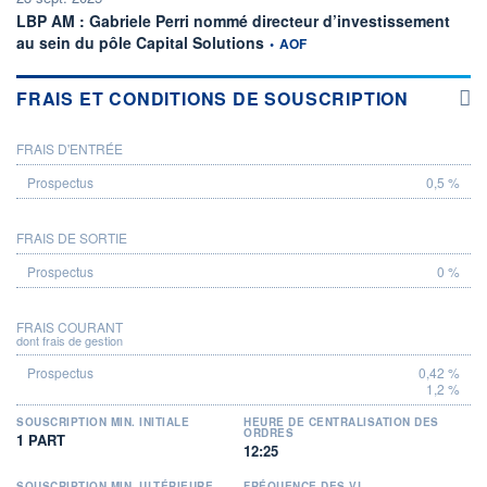
LBP AM : Gabriele Perri nommé directeur d’investissement
information fournie par
au sein du pôle Capital Solutions
•
AOF
FRAIS ET CONDITIONS DE SOUSCRIPTION
FRAIS D'ENTRÉE
PROSPECTUS
0,5 %
FRAIS DE SORTIE
0 %
FRAIS COURANT
dont frais de gestion
0,42 %
1,2 %
SOUSCRIPTION MIN. INITIALE
HEURE DE CENTRALISATION DES
ORDRES
1 PART
12:25
SOUSCRIPTION MIN. ULTÉRIEURE
FRÉQUENCE DES VL