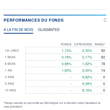
PERFORMANCES DU FONDS
A LA FIN DE MOIS
GLISSANTES
FONDS
CATEGORIE
RANG*
1,13%
2,30%
82
1er JANV.
0,18%
0,17%
82
1 MOIS
0,98%
1,02%
78
6 MOIS
1,93%
2,30%
74
1 AN
-
9,82%
0
3 ANS
-
9,38%
0
5 ANS
-
8,16%
0
10 ANS
*Rangs calculés en percentile par Morningstar sur la dernière valeur liquidative du
mois précédent.