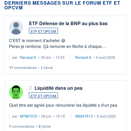
DERNIERS MESSAGES SUR LE FORUM ETF ET
OPCVM
ETF Défense de la BNP au plus bas
ETF ET OPCVM
C'EST le moment d'acheter 😄​
Perso je renforce. Çà remonte en flèche à chaque
suspission d'accord dans.la guerre du moyen-orient.
par
Renaud.S.
•
30 avr.
•
13:20
Renaud.S.
•
6 août 2026
Investissement long terme tip top pour sa retraite.
LU3 ...
17
commentaires
•
1
j'aime
Liquidité dans un pea
ETF ET OPCVM
Quel titre est agréé pour rémunérer les liquidité s d'un pea
par
M7967572
•
28 juil.
•
15:16
M5637613
•
5 août 2026
7
commentaires
•
0
j'aime