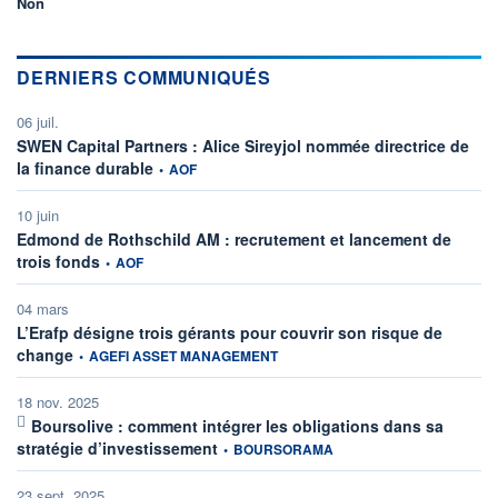
Non
DERNIERS COMMUNIQUÉS
06 juil.
SWEN Capital Partners : Alice Sireyjol nommée directrice de
information fournie par
la finance durable
•
AOF
10 juin
Edmond de Rothschild AM : recrutement et lancement de
information fournie par
trois fonds
•
AOF
04 mars
L’Erafp désigne trois gérants pour couvrir son risque de
information fournie par
change
•
AGEFI ASSET MANAGEMENT
18 nov. 2025
Boursolive : comment intégrer les obligations dans sa
information fournie par
stratégie d’investissement
•
BOURSORAMA
23 sept. 2025