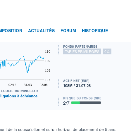
MPOSITION
ACTUALITÉS
FORUM
HISTORIQUE
FONDS PARTENAIRES
TARIFS PRIVILÉGIÉS
0%
110
109
108
107
ACTIF NET (EUR)
108M / 31.07.26
02/12
31/03
03/08
TÉGORIE MORNINGSTAR
ligations à échéance
RISQUE DU FONDS (SRI)
2
/7
ent de la souscription et surun horizon de placement de 5 ans,