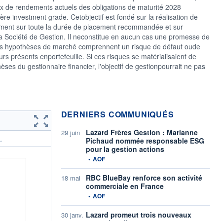
aux de rendements actuels des obligations de maturité 2028
ère investment grade. Cetobjectif est fondé sur la réalisation de
iment sur toute la durée de placement recommandée et sur
la Société de Gestion. Il neconstitue en aucun cas une promesse de
s hypothèses de marché comprennent un risque de défaut oude
rs présents enportefeuille. Si ces risques se matérialisaient de
es du gestionnaire financier, l'objectif de gestionpourrait ne pas
DERNIERS COMMUNIQUÉS
Lazard Frères Gestion : Marianne
29 juin
Pichaud nommée responsable ESG
.
pour la gestion actions
information fournie par
•
AOF
RBC BlueBay renforce son activité
18 mai
commerciale en France
information fournie par
•
AOF
Lazard promeut trois nouveaux
30 janv.