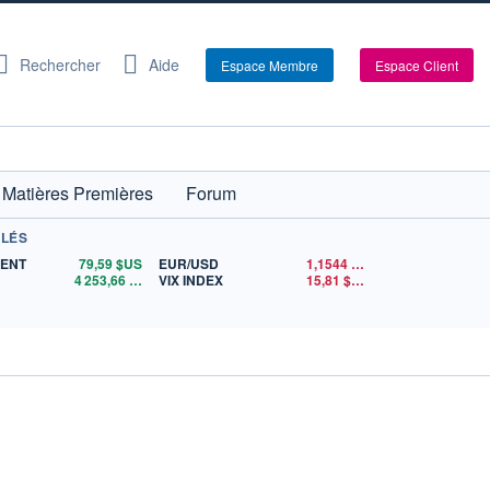
Rechercher
Aide
Espace Membre
Espace Client
Matières Premières
Forum
CLÉS
RENT
79,59
$US
EUR/USD
1,1544
$US
4 253,66
$US
VIX INDEX
15,81
$US