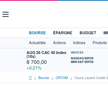
Menu
BOURSE
ÉPARGNE
BUDGET
IM
Actualités
Actions
Indices
Produits
AUG 26 CAC 40 Index
INDICES
(10x)
NASDAQ SEP26
8 700,00
MINI S&P SEP26
+0,21%
Bourse
OPCVM
Cours Lazard Credit 