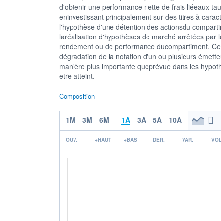
d'obtenir une performance nette de frais liéeaux t
eninvestissant principalement sur des titres à caract
l'hypothèse d'une détention des actionsdu compart
laréalisation d'hypothèses de marché arrêtées par 
rendement ou de performance ducompartiment. Ce
dégradation de la notation d'un ou plusieurs émetteu
manière plus importante queprévue dans les hypothès
être atteint.
Composition
1M
3M
6M
1A
3A
5A
10A
OUV.
+HAUT
+BAS
DER.
VAR.
VOL