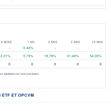
6 MOIS
1 AN
3 ANS
5 ANS
10 ANS
-
0,44%
-
-
-
2,31%
5,79%
18,78%
31,49%
54,05%
0
0
0
0
0
eur liquidative du mois précédent.
 ETF ET OPCVM