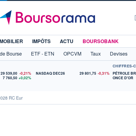
MOBILIER
IMPÔTS
ACTU
BOURSOBANK
 de Bourse
ETF - ETN
OPCVM
Taux
Devises
CHIFFRES-
29 539,00
-0,21%
NASDAQ DEC26
29 801,75
-0,31%
PÉTROLE B
7 760,50
+0,02%
ONCE D'OR
2028 RC Eur