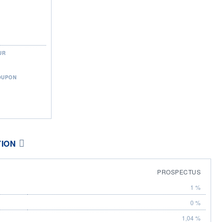
UR
OUPON
TION
PROSPECTUS
1 %
0 %
1,04 %