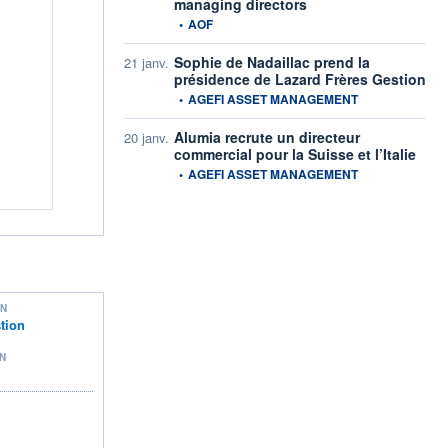
managing directors
information fournie par
•
AOF
Sophie de Nadaillac prend la
21 janv.
présidence de Lazard Frères Gestion
information fournie par
•
AGEFI ASSET MANAGEMENT
Alumia recrute un directeur
20 janv.
commercial pour la Suisse et l’Italie
information fournie par
•
AGEFI ASSET MANAGEMENT
ON
tion
N