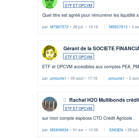
ETF ET OPCVM
Quel titre est agréé pour rémunérer les liquidité 
par
M7967572
•
28 juil.
•
15:16
M5637613
•
5 a
Gérant de la SOCIETE FINANC
ETF ET OPCVM
ETF et OPCVM accesibles aux comptes PEA_P
par
pmourie1
•
05 août
•
17:16
pmourie1
•
5 aoû
Rachat H2O Multibonds crédit
ETF ET OPCVM
sur mon compte espèces CTO Crédit Agricole .
par
M3406634
•
01 avr.
•
10:39
SAIQEN
•
29 juil