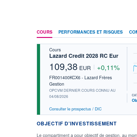
COURS
PERFORMANCES ET RISQUES
CO
Cours
Lazard Credit 2028 RC Eur
109,38
+0,11%
EUR
FR001400KCX6 - Lazard Frères
Gestion
OPCVM DERNIER COURS CONNU AU
CA
04/08/2026
Ob
Consulter le prospectus / DIC
OBJECTIF D'INVESTISSEMENT
Le compartiment a pour objectif de gestion, au mom