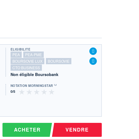
ÉLIGIBILITÉ
PEA
PEA-PME
BOURSOVIE LUX
BOURSOVIE
CTO BUSINESS
Non éligible Boursobank
NOTATION MORNINGSTAR ⁽¹⁾
ACHETER
VENDRE