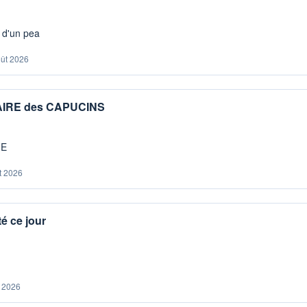
s d'un pea
oût 2026
IAIRE des CAPUCINS
ME
t 2026
é ce jour
. 2026